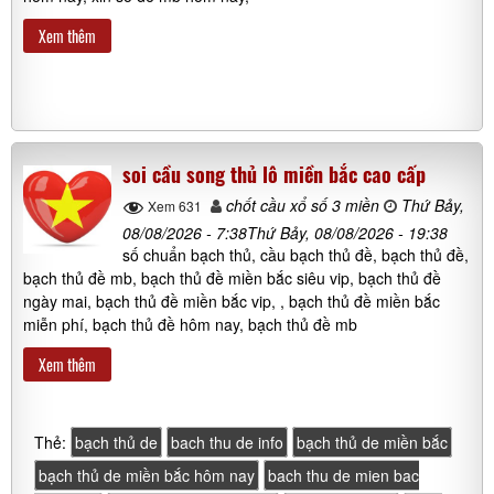
Xem thêm
soi cầu song thủ lô miền bắc cao cấp
chốt cầu xổ số 3 miền
Thứ Bảy,
Xem 631
08/08/2026 - 7:38Thứ Bảy, 08/08/2026 - 19:38
số chuẩn bạch thủ, cầu bạch thủ đề, bạch thủ đề,
bạch thủ đề mb, bạch thủ đề miền bắc siêu vip, bạch thủ đề
ngày mai, bạch thủ đề miền bắc vip, , bạch thủ đề miền bắc
miễn phí, bạch thủ đề hôm nay, bạch thủ đề mb
Xem thêm
Thẻ:
bạch thủ de
bach thu de info
bạch thủ de miền bắc
bạch thủ de miền bắc hôm nay
bach thu de mien bac