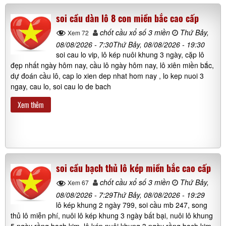
soi cầu dàn lô 8 con miền bắc cao cấp
chốt cầu xổ số 3 miền
Thứ Bảy,
Xem 72
08/08/2026 - 7:30Thứ Bảy, 08/08/2026 - 19:30
soi cau lo vip, lô kép nuôi khung 3 ngày, cặp lô
đẹp nhất ngày hôm nay, cầu lô ngày hôm nay, lô xiên miền bắc,
dự đoán cầu lô, cap lo xien dep nhat hom nay , lo kep nuoi 3
ngay, cau lo, soi cau lo de bach
Xem thêm
soi cầu bạch thủ lô kép miền bắc cao cấp
chốt cầu xổ số 3 miền
Thứ Bảy,
Xem 67
08/08/2026 - 7:29Thứ Bảy, 08/08/2026 - 19:29
lô kép khung 2 ngày 799, soi cầu mb 247, song
thủ lô miễn phí, nuôi lô kép khung 3 ngày bất bại, nuôi lô khung
5 ngày rồng bạch kim, lô kép nuôi khung 3 ngày rồng bạch kim,