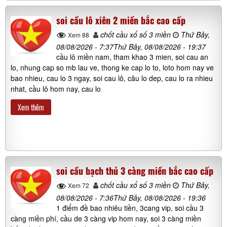
soi cầu lô xiên 2 miền bắc cao cấp
chốt cầu xổ số 3 miền
Thứ Bảy,
Xem 88
08/08/2026 - 7:37Thứ Bảy, 08/08/2026 - 19:37
cầu lô miền nam, tham khao 3 mien, soi cau an
lo, nhung cap so mb lau ve, thong ke cap lo to, loto hom nay ve
bao nhieu, cau lo 3 ngay, soi cau lô, câu lo dep, cau lo ra nhieu
nhat, cầu lô hom nay, cau lo
Xem thêm
soi cầu bạch thủ 3 càng miền bắc cao cấp
chốt cầu xổ số 3 miền
Thứ Bảy,
Xem 72
08/08/2026 - 7:36Thứ Bảy, 08/08/2026 - 19:36
1 điểm đề bao nhiêu tiền, 3cang vip, soi cầu 3
càng miền phí, cầu de 3 càng vip hom nay, soi 3 càng miền