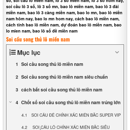
số, soi cầu lô miền nam, lô 3 số miền nam, lô 3 số hôm nay,
soi cầu lô 3 số, lô 3 số mn, bao lô miền nam, bao lô 3 đài
miền nam, bao lô 3 càng miền nam, bao lo mn, bao lô miền
nam hôm nay, bao lo mn hom nay, cách bao lô miền nam,
cách tính bao lô miền nam, dự đoán bao lô miền nam, bao
lo mien nam, bao lô số đề miền nam
Soi cầu song thủ lô miền nam
Mục lục
Soi cầu song thủ lô miền nam
Soi cầu song thủ lô miền nam siêu chuẩn
cách bắt soi cầu song thủ lô miền nam
Chốt số soi cầu song thủ lô miền nam trúng lớn
SOI CẦU ĐỀ CHÍNH XÁC MIỀN BẮC SUPER VIP
SOI CẦU LÔ CHÍNH XÁC MIỀN BẮC SIÊU