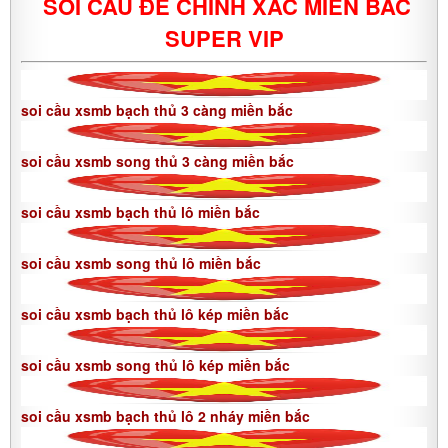
SOI CẦU ĐỀ CHÍNH XÁC MIỀN BẮC
SUPER VIP
soi cầu xsmb bạch thủ 3 càng miền bắc
soi cầu xsmb song thủ 3 càng miền bắc
soi cầu xsmb bạch thủ lô miền bắc
soi cầu xsmb song thủ lô miền bắc
soi cầu xsmb bạch thủ lô kép miền bắc
soi cầu xsmb song thủ lô kép miền bắc
soi cầu xsmb bạch thủ lô 2 nháy miền bắc