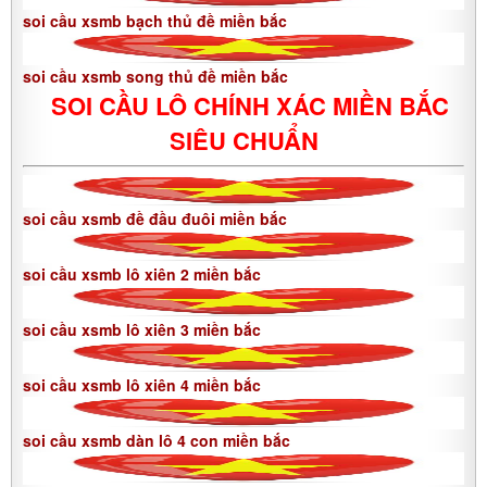
soi cầu xsmb bạch thủ đề miền bắc
soi cầu xsmb song thủ đề miền bắc
SOI CẦU LÔ CHÍNH XÁC MIỀN BẮC
SIÊU CHUẨN
soi cầu xsmb đề đầu đuôi miền bắc
soi cầu xsmb lô xiên 2 miền bắc
soi cầu xsmb lô xiên 3 miền bắc
soi cầu xsmb lô xiên 4 miền bắc
soi cầu xsmb dàn lô 4 con miền bắc