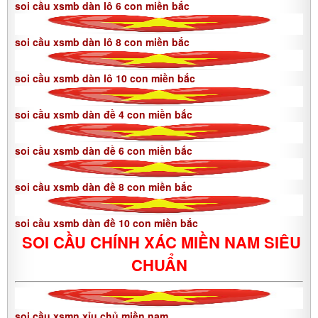
soi cầu xsmb dàn lô 6 con miền bắc
soi cầu xsmb dàn lô 8 con miền bắc
soi cầu xsmb dàn lô 10 con miền bắc
soi cầu xsmb dàn đề 4 con miền bắc
soi cầu xsmb dàn đề 6 con miền bắc
soi cầu xsmb dàn đề 8 con miền bắc
soi cầu xsmb dàn đề 10 con miền bắc
SOI CẦU CHÍNH XÁC MIỀN NAM SIÊU
CHUẨN
soi cầu xsmn xỉu chủ miền nam