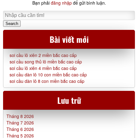
Bạn phải
đăng nhập
để gửi bình luận.
Search
Bài viết mới
soi cầu lô xiên 2 miền bắc cao cấp
soi cầu song thủ lô miền bắc cao cấp
soi cầu lô xiên 4 miền bắc cao cấp
soi cầu dàn lô 10 con miền bắc cao cấp
soi cầu dàn lô 8 con miền bắc cao cấp
Lưu trữ
Tháng 8 2026
Tháng 7 2026
Tháng 6 2026
Tháng 5 2026