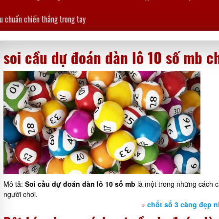
u chuẩn chiến thắng trong tay
soi cầu dự đoán dàn lô 10 số mb ch
Mô tả:
Soi cầu dự đoán dàn lô 10 số mb
là một trong những cách ch
người chơi.
»
chốt số 3 càng đẹp n