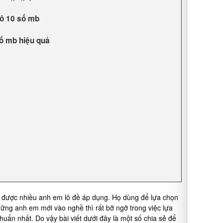
lô 10 số mb
số mb hiệu quả
được nhiều anh em lô đề áp dụng. Họ dùng để lựa chọn
ững anh em mới vào nghề thì rất bỡ ngỡ trong việc lựa
uẩn nhất. Do vậy bài viết dưới đây là một số chia sẻ để