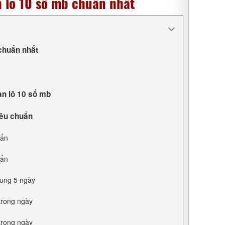
n lô 10 số mb chuẩn nhất
chuẩn nhất
àn lô 10 số mb
iêu chuẩn
uẩn
uẩn
hung 5 ngày
trong ngày
trong ngày