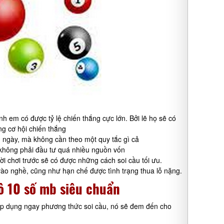
h em có được tỷ lệ chiến thắng cực lớn. Bởi lẽ họ sẽ có
g cơ hội chiến thắng
g ngày, mà không cần theo một quy tắc gì cả
không phải đầu tư quá nhiều nguồn vốn
i chơi trước sẽ có được những cách soi cầu tối ưu.
ào nghề, cũng như hạn chế được tình trạng thua lỗ nặng.
ô 10 số mb siêu chuẩn
áp dụng ngay phương thức soi cầu, nó sẽ đem đến cho