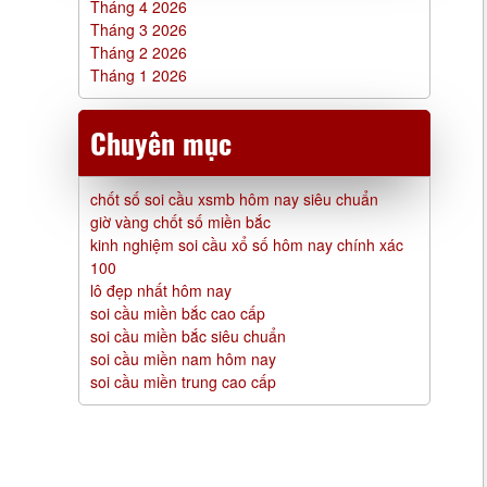
Tháng 4 2026
Tháng 3 2026
Tháng 2 2026
Tháng 1 2026
Chuyên mục
chốt số soi cầu xsmb hôm nay siêu chuẩn
giờ vàng chốt số miền bắc
kinh nghiệm soi cầu xổ số hôm nay chính xác
100
lô đẹp nhất hôm nay
soi cầu miền bắc cao cấp
soi cầu miền bắc siêu chuẩn
soi cầu miền nam hôm nay
soi cầu miền trung cao cấp