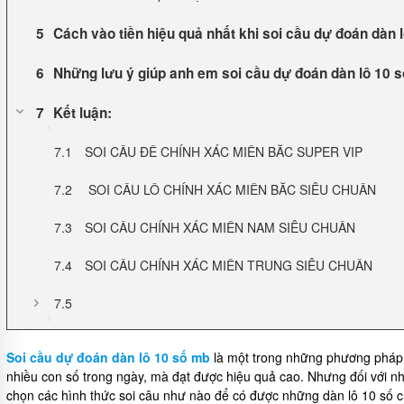
Cách vào tiền hiệu quả nhất khi soi cầu dự đoán dàn 
Những lưu ý giúp anh em soi cầu dự đoán dàn lô 10 
Kết luận:
SOI CẦU ĐỀ CHÍNH XÁC MIỀN BẮC SUPER VIP
SOI CẦU LÔ CHÍNH XÁC MIỀN BẮC SIÊU CHUẨN
SOI CẦU CHÍNH XÁC MIỀN NAM SIÊU CHUẨN
SOI CẦU CHÍNH XÁC MIỀN TRUNG SIÊU CHUẨN
Soi cầu dự đoán dàn lô 10 số mb
là một trong những phương pháp 
nhiều con số trong ngày, mà đạt được hiệu quả cao. Nhưng đối với nh
chọn các hình thức soi câu như nào để có được những dàn lô 10 số ch