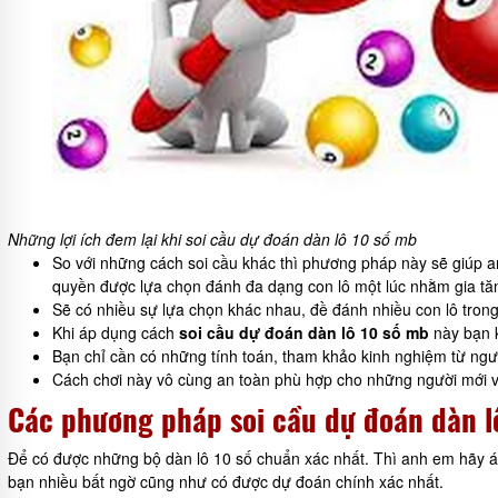
Những lợi ích đem lại khi soi cầu dự đoán dàn lô 10 số mb
So với những cách soi cầu khác thì phương pháp này sẽ giúp an
quyền được lựa chọn đánh đa dạng con lô một lúc nhằm gia tăn
Sẽ có nhiều sự lựa chọn khác nhau, đề đánh nhiều con lô tron
Khi áp dụng cách
soi cầu dự đoán dàn lô 10 số mb
này bạn 
Bạn chỉ cần có những tính toán, tham khảo kinh nghiệm từ ngườ
Cách chơi này vô cùng an toàn phù hợp cho những người mới v
Các phương pháp soi cầu dự đoán dàn l
Để có được những bộ dàn lô 10 số chuẩn xác nhất. Thì anh em hãy 
bạn nhiều bất ngờ cũng như có được dự đoán chính xác nhất.