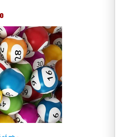
ào
ổ số mb
«