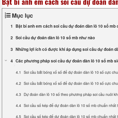
Bật bí anh em cách soi cầu dự đoán dà
Mục lục
Bật bí anh em cách soi cầu dự đoán dàn lô 10 số mb 
Soi cầu dự đoán dàn lô 10 số mb như nào
Những lợi ích có được khi áp dụng soi cầu dự đoán d
Các phương pháp soi cầu dự đoán dàn lô 10 số mb s
Soi cầu bắt bóng xổ số để dự đoán dàn lô 10 số cực ch
Soi cầu bắt bóng xổ số để dự đoán dàn lô 10 số cực ch
Dự đoán dàn lô 10 số theo phương pháp soi cầu nuôi k
Soi cầu số kép để dự đoán dàn lô 10 số mb chuẩn nhất 
Soi cầu số kép để dự đoán dàn lô 10 số mb chuẩn nhất 