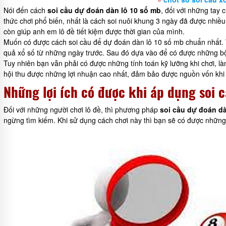
Nói đến cách
soi cầu dự đoán dàn lô 10 số mb
, đối với những tay 
thức chơi phổ biến, nhất là cách soi nuôi khung 3 ngày đã được nhi
còn giúp anh em lô đề tiết kiệm được thời gian của mình.
Muốn có được cách soi cầu để dự đoán dàn lô 10 số mb chuẩn nhất.
quả xổ số từ những ngày trước. Sau đó dựa vào để có được những b
Tuy nhiên bạn vẫn phải có được những tính toán kỹ lưỡng khi chơi, là
hội thu được những lợi nhuận cao nhất, đảm bảo được nguồn vốn khi
Những lợi ích có được khi áp dụng soi 
Đối với những người chơi lô đề, thì phương pháp
soi cầu dự đoán dà
ngừng tìm kiếm. Khi sử dụng cách chơi này thì bạn sẽ có được những 