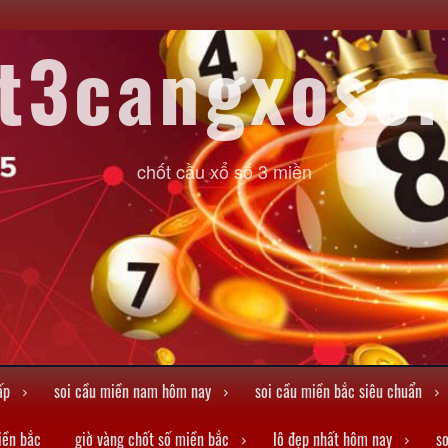
t3cangxoso
chốt cầu xổ số 3 miền
ấp
soi cầu miền nam hôm nay
soi cầu miền bắc siêu chuẩn
iền bắc
giờ vàng chốt số miền bắc
lô đẹp nhất hôm nay
s