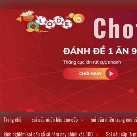
Cho
Trang chủ
soi cầu miền bắc cao cấp
soi cầu miền trung cao c
kinh nghiệm soi cầu xổ số hôm nay chính xác 100
Soi cầu cặp lô m