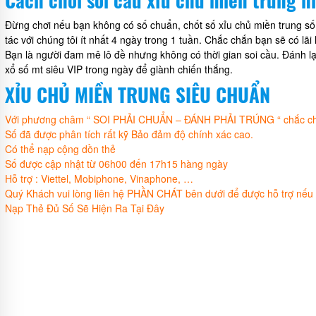
Cách chơi soi cầu xỉu chủ miền trung h
Đừng chơi nếu bạn không có số chuẩn, chốt số xỉu chủ miền trung số 
tác với chúng tôi ít nhất 4 ngày trong 1 tuần. Chắc chắn bạn sẽ có lãi 
Bạn là người đam mê lô đề nhưng không có thời gian soi cầu. Đánh lại
xổ số mt siêu VIP trong ngày để giành chiến thắng.
XỈU CHỦ MIỀN TRUNG SIÊU CHUẨN
Với phương châm “ SOI PHẢI CHUẨN – ĐÁNH PHẢI TRÚNG “ chắc ch
Số đã được phân tích rất kỹ Bảo đảm độ chính xác cao.
Có thể nạp cộng dồn thẻ
Số được cập nhật từ 06h00 đến 17h15 hàng ngày
Hỗ trợ : Viettel, Mobiphone, Vinaphone, …
Quý Khách vui lòng liên hệ PHẦN CHÁT bên dưới để được hỗ trợ nếu t
Nạp Thẻ Đủ Số Sẽ Hiện Ra Tại Đây