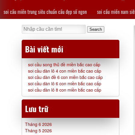
soi cầu miền trung siêu chuẩn cầu đẹp số ngon
soi cầu miền nam siê
Search
Bài viết mới
soi cầu song thủ đề miền bắc cao cấp
soi cầu dàn lô 4 con miền bắc cao cấp
soi cầu dàn đề 6 con miền bắc cao cấp
soi cầu dàn lô 6 con miền bắc cao cấp
soi cầu dàn lô 8 con miền bắc cao cấp
Lưu trữ
Tháng 6 2026
Tháng 5 2026