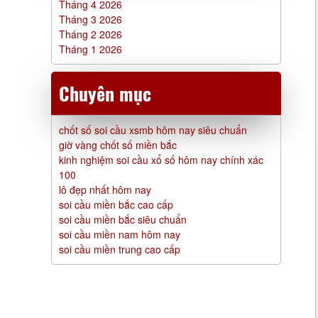
Tháng 4 2026
Tháng 3 2026
Tháng 2 2026
Tháng 1 2026
Chuyên mục
chốt số soi cầu xsmb hôm nay siêu chuẩn
giờ vàng chốt số miền bắc
kinh nghiệm soi cầu xổ số hôm nay chính xác
100
lô đẹp nhất hôm nay
soi cầu miền bắc cao cấp
soi cầu miền bắc siêu chuẩn
soi cầu miền nam hôm nay
soi cầu miền trung cao cấp