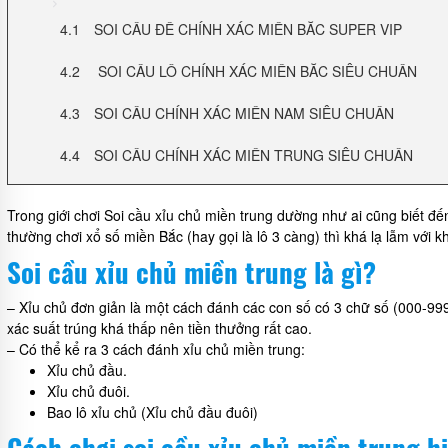
SOI CẦU ĐỀ CHÍNH XÁC MIỀN BẮC SUPER VIP
SOI CẦU LÔ CHÍNH XÁC MIỀN BẮC SIÊU CHUẨN
SOI CẦU CHÍNH XÁC MIỀN NAM SIÊU CHUẨN
SOI CẦU CHÍNH XÁC MIỀN TRUNG SIÊU CHUẨN
Trong giới chơi Soi cầu xỉu chủ miền trung dường như ai cũng biết đế
thường chơi xổ số miền Bắc (hay gọi là lô 3 càng) thì khá lạ lẫm với k
Soi cầu xỉu chủ miền trung là gì?
– Xỉu chủ đơn giản là một cách đánh các con số có 3 chữ số (000-999)
xác suất trúng khá thấp nên tiền thưởng rất cao.
– Có thể kể ra 3 cách đánh xỉu chủ miền trung:
Xỉu chủ đầu.
Xỉu chủ đuôi.
Bao lô xỉu chủ (Xỉu chủ đầu đuôi)