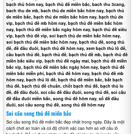
bạch thủ hôm nay, bạch thủ đề miền bắc, bach thu 3cang,
bach thu de mb, bach thủ de miền bắc hôm nay, bạch thủ
de miền bắc, bạch thủ de miền bắc hôm nay, bạch thủ de
vip, bạch thủ đề mb hôm nay, bạch thủ đề miền bắc hôm
nay, bạch thủ đề miền bắc ngày hôm nay, bạch thủ đề siêu
vip, bạch thủ đề vip, soi bạch thủ de miền bắc hôm nay,
soi bạch thủ đề miền bắc hôm nay, bạch thủ đề, song thủ
đề, đề đầu đuôi, bạch thủ đề hôm nay, xem bạch thủ lô đề,
cầu bạch thủ đề, bạch thủ đề, bạch thủ đề mb, bạch thủ đề
miền bắc siêu vip, bạch thủ đề ngày mai, bạch thủ đề miền
bắc vip, bạch thủ đề miền bắc ngày hôm nay, bạch thủ đề
miền bắc miễn phí, bạch thủ đề hôm nay, bạch thủ đề mb
hôm nay, bạch thủ lô đề, bạch thủ đề miền bắc, bắt bạch
thủ đề, bạch thủ đề chuẩn, chốt bạch thủ đề, bạch thủ lo
đề, đề đầu đuôi, soi cầu đề đầu đuôi, song thủ đề, soi cầu
đề đầu đuôi miền bắc, song thủ đề hôm nay, số đề đầu
đuôi, soi cầu song thủ đề, song thủ đề hôm nay
Soi cầu song thủ đề miền bắc
Soi cầu song thủ đề miền bắc đẹp nhất trong ngày. Đây là một
cách chơi an toàn và có độ chính xác cao hơn so với cầu lô