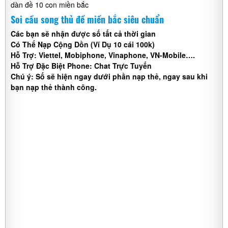
dàn đề 10 con miền bắc
Soi cầu song thủ đề miền bắc siêu chuẩn
Các bạn sẽ nhận được số tất cả thời gian
Có Thể Nạp Cộng Dồn (Ví Dụ 10 cái 100k)
Hỗ Trợ: Viettel, Mobiphone, Vinaphone, VN-Mobile….
Hỗ Trợ Đặc Biệt Phone: Chat Trực Tuyến
Chú ý: Số sẽ hiện ngay dưới phần nạp thẻ, ngay sau khi
bạn nạp thẻ thành công.