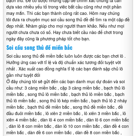
bạch thủ. Để có được những cặp đề chính xác chúng ta cần
dựa vào nhiều yếu tố trong viêc bắt cầu cũng như một phần
may mắn. Thì các bạn thành công rất cao. Hôm nay chúng
tôi đưa ra chuyên mục soi cầu song thủ đề để tìm ra một cặp đề
đẹp nhất. Nhàm giúp cho mọi người tham khảo. Nếu như mọi
người chưa chưa có số. Hay chưa biết cầu nào để chơi trong
ngày đây cũng là phương pháp tốt cho bạn.
Soi cầu song thủ đề miền bắc
Soi cầu song thủ đề miền bắc luôn luôn được các bạn chơi lô .
Hưởng ứng cao với tỉ lệ và độ chuẩn xác tương đối tuyệt vời
nhất . Xác xuất cao đồng nghĩa tỉ lệ các bạn đánh sập chủ lô
gần như tuyệt đối
Ở đây chúng tôi sẽ gửi đến các bạn danh mục dự đoán và soi
cầu như: 3 càng miền bắc , cặp 3 càng miền bắc , bạch thủ lô
miền bắc , song thủ lô miền bắc , bạch thủ lô miền bắc , bạch
thủ lô miền bắc , song thủ lô kép miền bắc , bạch thủ lô 2 nháy
miền bắc , bạch thủ đề miền bắc , song thủ đề miền bắc , đề
đầu đuôi miền bắc , lô xiên 2 miền bắc , lô xiên 3 miền bắc , lô
xiên 4 miền bắc , dàn lô 4 con miền bắc , dàn lô 6 con miền bắc
, dàn lô 8 con miền bắc , dàn lô 10 con miền bắc , dàn đề 4 con
miền bắc , dàn đề 6 con miền bắc , dàn đề 8 con miền bắc ,