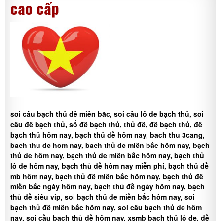
cao cấp
soi cầu bạch thủ đề miền bắc, soi cầu lô de bạch thủ, soi
cầu đề bạch thủ, số đề bạch thủ, thủ đề, đề bạch thủ, đề
bạch thủ hôm nay, bạch thủ đề hôm nay, bach thu 3cang,
bach thu de hom nay, bach thủ de miền bắc hôm nay, bạch
thủ de hôm nay, bạch thủ de miền bắc hôm nay, bạch thủ
lô de hôm nay, bạch thủ đề hôm nay miễn phí, bạch thủ đề
mb hôm nay, bạch thủ đề miền bắc hôm nay, bạch thủ đề
miền bắc ngày hôm nay, bạch thủ đề ngày hôm nay, bạch
thủ đề siêu vip, soi bạch thủ de miền bắc hôm nay, soi
bạch thủ đề miền bắc hôm nay, soi cầu bạch thủ de hôm
nay, soi cầu bạch thủ đề hôm nay, xsmb bạch thủ lô de, đề