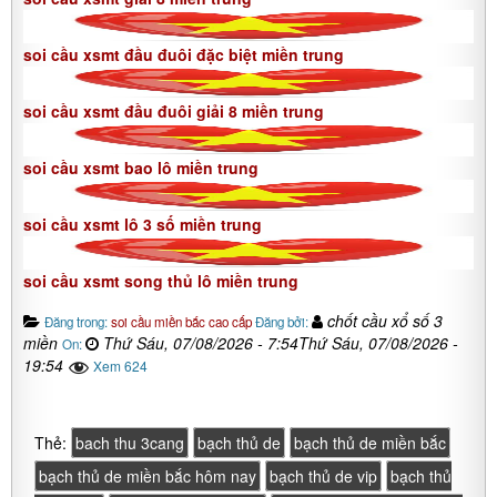
soi cầu xsmt đầu đuôi đặc biệt miền trung
soi cầu xsmt đầu đuôi giải 8 miền trung
soi cầu xsmt bao lô miền trung
soi cầu xsmt lô 3 số miền trung
soi cầu xsmt song thủ lô miền trung
chốt cầu xổ số 3
Đăng trong:
soi cầu miền bắc cao cấp
Đăng bởi:
miền
Thứ Sáu, 07/08/2026 - 7:54Thứ Sáu, 07/08/2026 -
On:
19:54
Xem 624
Thẻ:
bach thu 3cang
bạch thủ de
bạch thủ de miền bắc
bạch thủ de miền bắc hôm nay
bạch thủ de vip
bạch thủ