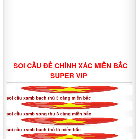
SOI CẦU ĐỀ CHÍNH XÁC MIỀN BẮC
SUPER VIP
soi cầu xsmb bạch thủ 3 càng miền bắc
soi cầu xsmb song thủ 3 càng miền bắc
soi cầu xsmb bạch thủ lô miền bắc