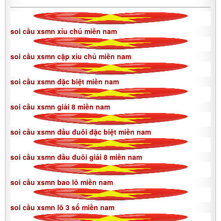
soi cầu xsmn xỉu chủ miền nam
soi cầu xsmn cặp xỉu chủ miền nam
soi cầu xsmn đặc biệt miền nam
soi cầu xsmn giải 8 miền nam
soi cầu xsmn đầu đuôi đặc biệt miền nam
soi cầu xsmn đầu đuôi giải 8 miền nam
soi cầu xsmn bao lô miền nam
soi cầu xsmn lô 3 số miền nam