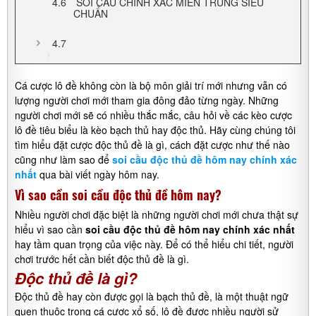
SOI CẦU CHÍNH XÁC MIỀN TRUNG SIÊU
CHUẨN
Cá cược lô đề không còn là bộ môn giải trí mới nhưng vẫn có
lượng người chơi mới tham gia đông đảo từng ngày. Những
người chơi mới sẽ có nhiều thắc mắc, câu hỏi về các kèo cược
lô đề tiêu biểu là kèo bạch thủ hay độc thủ. Hãy cùng chúng tôi
tìm hiểu đặt cược độc thủ đề là gì, cách đặt cược như thế nào
cũng như làm sao để
soi cầu độc thủ đề hôm nay chính xác
nhất
qua bài viết ngày hôm nay.
Vì sao cần soi cầu độc thủ đề hôm nay?
Nhiều người chơi đặc biệt là những người chơi mới chưa thật sự
hiểu vì sao cần
soi cầu độc thủ đề hôm nay chính xác nhất
hay tầm quan trọng của việc này. Để có thể hiểu chi tiết, người
chơi trước hết cần biết độc thủ đề là gì.
Độc thủ đề là gì?
Độc thủ đề hay còn được gọi là bạch thủ đề, là một thuật ngữ
quen thuộc trong cá cược xổ số, lô đề được nhiều người sử