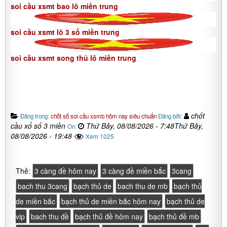
soi cầu xsmt bao lô miền trung
soi cầu xsmt lô 3 số miền trung
soi cầu xsmt song thủ lô miền trung
chốt
Đăng trong:
chốt số soi cầu xsmb hôm nay siêu chuẩn
Đăng bởi:
cầu xổ số 3 miền
Thứ Bảy, 08/08/2026 - 7:48Thứ Bảy,
On:
08/08/2026 - 19:48
Xem 1025
Thẻ:
3 càng đề hôm nay
3 càng đề miền bắc
3cang
bach thu 3cang
bạch thủ de
bach thu de mb
bạch thủ
de miền bắc
bạch thủ de miền bắc hôm nay
bạch thủ de
vip
bach thu đề
bạch thủ đề hôm nay
bạch thủ đề mb