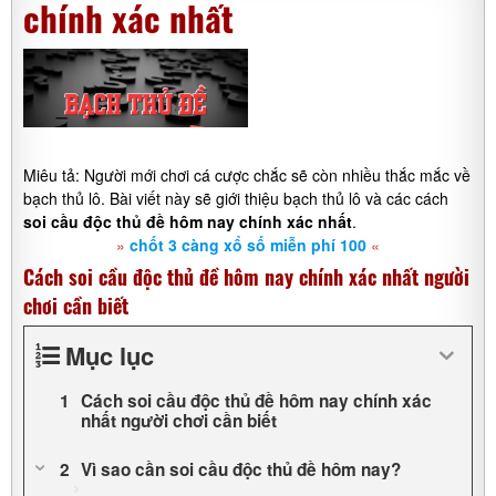
chính xác nhất
Miêu tả: Người mới chơi cá cược chắc sẽ còn nhiều thắc mắc về
bạch thủ lô. Bài viết này sẽ giới thiệu bạch thủ lô và các cách
soi cầu độc thủ đề hôm nay chính xác nhất
.
»
chốt 3 càng xổ số miễn phí 100
«
Cách soi cầu độc thủ đề hôm nay chính xác nhất người
chơi cần biết
Mục lục
Cách soi cầu độc thủ đề hôm nay chính xác
nhất người chơi cần biết
Vì sao cần soi cầu độc thủ đề hôm nay?