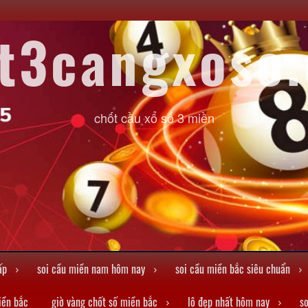
t3cangxoso
chốt cầu xổ số 3 miền
ấp
soi cầu miền nam hôm nay
soi cầu miền bắc siêu chuẩn
iền bắc
giờ vàng chốt số miền bắc
lô đẹp nhất hôm nay
s