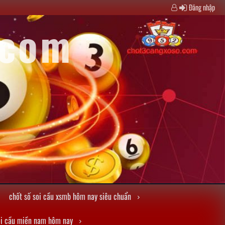
Đăng nhập
.com
chốt số soi cầu xsmb hôm nay siêu chuẩn
oi cầu miền nam hôm nay