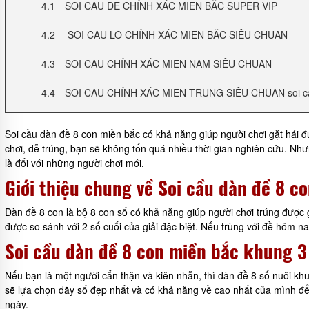
SOI CẦU ĐỀ CHÍNH XÁC MIỀN BẮC SUPER VIP
SOI CẦU LÔ CHÍNH XÁC MIỀN BẮC SIÊU CHUẨN
SOI CẦU CHÍNH XÁC MIỀN NAM SIÊU CHUẨN
SOI CẦU CHÍNH XÁC MIỀN TRUNG SIÊU CHUẨN soi cầu 
Soi cầu dàn đề 8 con miền bắc có khả năng giúp người chơi gặt hái 
chơi, dễ trúng, bạn sẽ không tốn quá nhiều thời gian nghiên cứu. Nh
là đối với những người chơi mới.
Giới thiệu chung về Soi cầu dàn đề 8 c
Dàn đề 8 con là bộ 8 con số có khả năng giúp người chơi trúng được 
được so sánh với 2 số cuối của giải đặc biệt. Nếu trùng với đề hôm n
Soi cầu dàn đề 8 con miền bắc khung 3
Nếu bạn là một người cẩn thận và kiên nhẫn, thì dàn đề 8 số nuôi kh
sẽ lựa chọn dãy số đẹp nhất và có khả năng về cao nhất của mình để
ngày.