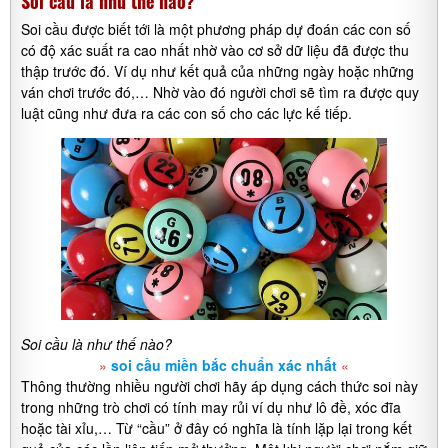
Soi cầu là như thế nào?
Soi cầu được biết tới là một phương pháp dự đoán các con số
có độ xác suất ra cao nhất nhờ vào cơ sở dữ liệu đã được thu
thập trước đó. Ví dụ như kết quả của những ngày hoặc những
ván chơi trước đó,… Nhờ vào đó người chơi sẽ tìm ra được quy
luật cũng như đưa ra các con số cho các lực kế tiếp.
Soi cầu là như thế nào?
»
soi cầu miền bắc chuẩn xác nhất
«
Thông thường nhiều người chơi hãy áp dụng cách thức soi này
trong những trò chơi có tính may rủi ví dụ như lô đề, xóc đĩa
hoặc tài xỉu,… Từ “cầu” ở đây có nghĩa là tính lặp lại trong kết