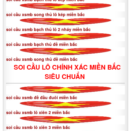
soi cầu xsmb song thủ lô kép miền bắc
soi cầu xsmb bạch thủ lô 2 nháy miền bắc
soi cầu xsmb bạch thủ đề miền bắc
soi cầu xsmb song thủ đề miền bắc
SOI CẦU LÔ CHÍNH XÁC MIỀN BẮC
SIÊU CHUẨN
soi cầu xsmb đề đầu đuôi miền bắc
soi cầu xsmb lô xiên 2 miền bắc
soi cầu xsmb lô xiên 3 miền bắc