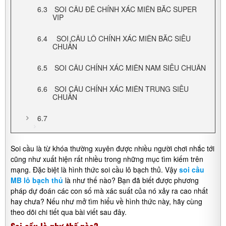
SOI CẦU ĐỀ CHÍNH XÁC MIỀN BẮC SUPER
VIP
SOI CẦU LÔ CHÍNH XÁC MIỀN BẮC SIÊU
CHUẨN
SOI CẦU CHÍNH XÁC MIỀN NAM SIÊU CHUẨN
SOI CẦU CHÍNH XÁC MIỀN TRUNG SIÊU
CHUẨN
Soi cầu là từ khóa thường xuyên được nhiều người chơi nhắc tới
cũng như xuất hiện rất nhiều trong những mục tìm kiếm trên
mạng. Đặc biệt là hình thức soi cầu lô bạch thủ. Vậy
soi cầu
MB lô bạch thủ
là như thế nào? Bạn đã biết được phương
pháp dự đoán các con số mà xác suất của nó xảy ra cao nhất
hay chưa? Nếu như mở tìm hiểu về hình thức này, hãy cùng
theo dõi chi tiết qua bài viết sau đây.