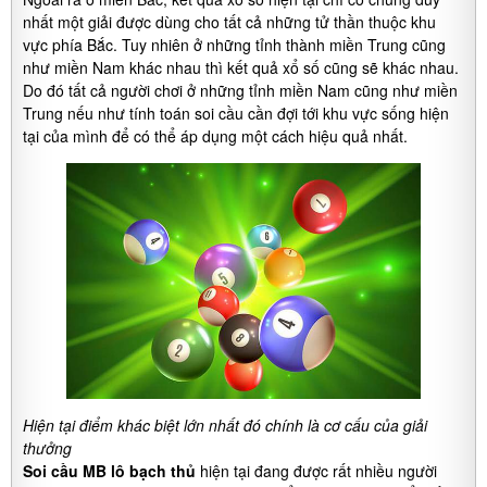
nhất một giải được dùng cho tất cả những tử thần thuộc khu
vực phía Bắc. Tuy nhiên ở những tỉnh thành miền Trung cũng
như miền Nam khác nhau thì kết quả xổ số cũng sẽ khác nhau.
Do đó tất cả người chơi ở những tỉnh miền Nam cũng như miền
Trung nếu như tính toán soi cầu cần đợi tới khu vực sống hiện
tại của mình để có thể áp dụng một cách hiệu quả nhất.
Hiện tại điểm khác biệt lớn nhất đó chính là cơ cấu của giải
thưởng
Soi cầu MB lô bạch thủ
hiện tại đang được rất nhiều người