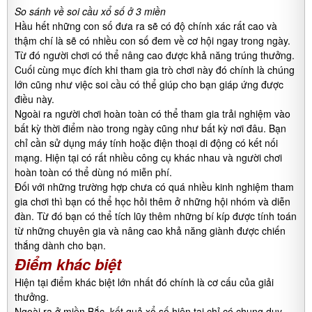
So sánh về soi cầu xổ số ở 3 miền
Hầu hết những con số đưa ra sẽ có độ chính xác rất cao và
thậm chí là sẽ có nhiều con số đem về cơ hội ngay trong ngày.
Từ đó người chơi có thể nâng cao được khả năng trúng thưởng.
Cuối cùng mục đích khi tham gia trò chơi này đó chính là chúng
lớn cũng như việc soi cầu có thể giúp cho bạn giáp ứng được
điều này.
Ngoài ra người chơi hoàn toàn có thể tham gia trải nghiệm vào
bất kỳ thời điểm nào trong ngày cũng như bất kỳ nơi đâu. Bạn
chỉ cần sử dụng máy tính hoặc điện thoại di động có kết nối
mạng. Hiện tại có rất nhiều công cụ khác nhau và người chơi
hoàn toàn có thể dùng nó miễn phí.
Đối với những trường hợp chưa có quá nhiều kinh nghiệm tham
gia chơi thì bạn có thể học hỏi thêm ở những hội nhóm và diễn
đàn. Từ đó bạn có thể tích lũy thêm những bí kíp được tính toán
từ những chuyên gia và nâng cao khả năng giành được chiến
thắng dành cho bạn.
Điểm khác biệt
Hiện tại điểm khác biệt lớn nhất đó chính là cơ cấu của giải
thưởng.
Ngoài ra ở miền Bắc, kết quả xổ số hiện tại chỉ có chung duy