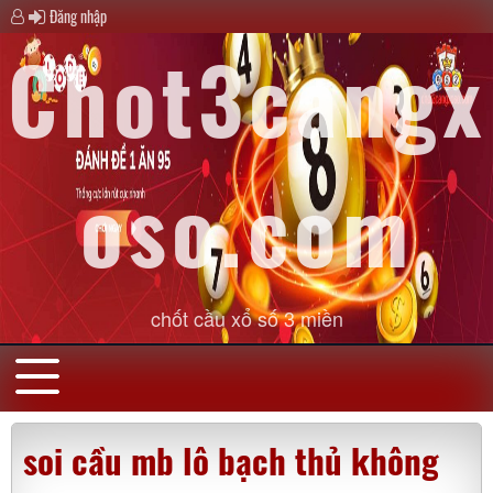
Đăng nhập
Chot3cangx
oso.com
chốt cầu xổ số 3 miền
soi cầu mb lô bạch thủ không