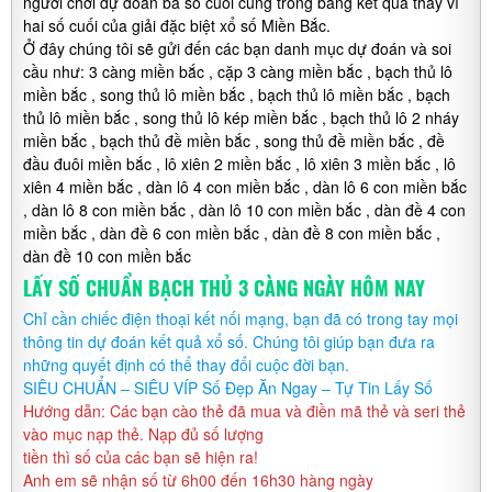
người chơi dự đoán ba số cuối cùng trong bảng kết quả thay vì
hai số cuối của giải đặc biệt xổ số Miền Bắc.
Ở đây chúng tôi sẽ gửi đến các bạn danh mục dự đoán và soi
cầu như: 3 càng miền bắc , cặp 3 càng miền bắc , bạch thủ lô
miền bắc , song thủ lô miền bắc , bạch thủ lô miền bắc , bạch
thủ lô miền bắc , song thủ lô kép miền bắc , bạch thủ lô 2 nháy
miền bắc , bạch thủ đề miền bắc , song thủ đề miền bắc , đề
đầu đuôi miền bắc , lô xiên 2 miền bắc , lô xiên 3 miền bắc , lô
xiên 4 miền bắc , dàn lô 4 con miền bắc , dàn lô 6 con miền bắc
, dàn lô 8 con miền bắc , dàn lô 10 con miền bắc , dàn đề 4 con
miền bắc , dàn đề 6 con miền bắc , dàn đề 8 con miền bắc ,
dàn đề 10 con miền bắc
LẤY SỐ CHUẨN BẠCH THỦ 3 CÀNG NGÀY HÔM NAY
Chỉ cần chiếc điện thoại kết nối mạng, bạn đã có trong tay mọi
thông tin dự đoán kết quả xổ số. Chúng tôi giúp bạn đưa ra
những quyết định có thể thay đổi cuộc đời bạn.
SIÊU CHUẨN – SIÊU VÍP Số Đẹp Ăn Ngay – Tự Tin Lấy Số
Hướng dẫn: Các bạn cào thẻ đã mua và điền mã thẻ và seri thẻ
vào mục nạp thẻ. Nạp đủ số lượng
tiền thì số của các bạn sẽ hiện ra!
Anh em sẽ nhận số từ 6h00 đến 16h30 hàng ngày