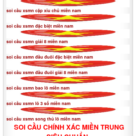
soi cầu xsmn cặp xỉu chủ miền nam
soi cầu xsmn đặc biệt miền nam
soi cầu xsmn giải 8 miền nam
soi cầu xsmn đầu đuôi đặc biệt miền nam
soi cầu xsmn đầu đuôi giải 8 miền nam
soi cầu xsmn bao lô miền nam
soi cầu xsmn lô 3 số miền nam
soi cầu xsmn song thủ lô miền nam
SOI CẦU CHÍNH XÁC MIỀN TRUNG