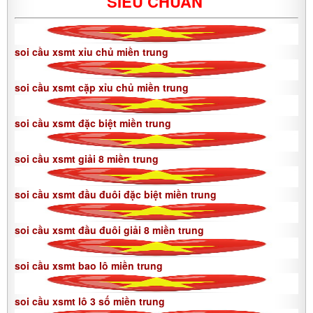
SIÊU CHUẨN
soi cầu xsmt xỉu chủ miền trung
soi cầu xsmt cặp xỉu chủ miền trung
soi cầu xsmt đặc biệt miền trung
soi cầu xsmt giải 8 miền trung
soi cầu xsmt đầu đuôi đặc biệt miền trung
soi cầu xsmt đầu đuôi giải 8 miền trung
soi cầu xsmt bao lô miền trung
soi cầu xsmt lô 3 số miền trung