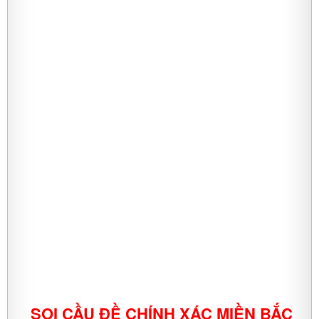
SOI CẦU ĐỀ CHÍNH XÁC MIỀN BẮC