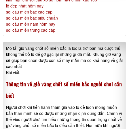
lô đẹp nhất hôm nay
soi cầu miền bắc cao cấp
soi cầu miền bắc siêu chuẩn
soi cầu miền nam hôm nay
soi cầu miền trung cao cấp
Mô tả: giờ vàng chốt số miền bắc là lộc lá trời ban mà cược thủ
không thể bỏ lỡ để gỡ gạc lại những gì đã mất. Khung giờ vàng
sẽ giúp bạn chọn được con số may mắn mà có khả năng về giải
cao nhất
Bài viết:
Thông tin về giờ vàng chốt số miền bắc người chơi cần
biết
Người chơi khi tiến hành tham gia vào lô đề luôn mong muốn
bản thân mình sẽ có được những nhận định đúng đắn. Chính vì
thế việc người chơi tìm hiểu những thông tin quan trọng nhất về
giờ vàng chốt số miền bắc là điều cần thiết. Hơn nữa khi người