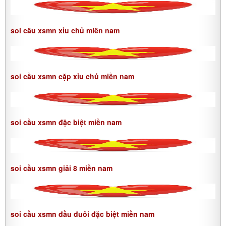
soi cầu xsmn xỉu chủ miền nam
soi cầu xsmn cặp xỉu chủ miền nam
soi cầu xsmn đặc biệt miền nam
soi cầu xsmn giải 8 miền nam
soi cầu xsmn đầu đuôi đặc biệt miền nam