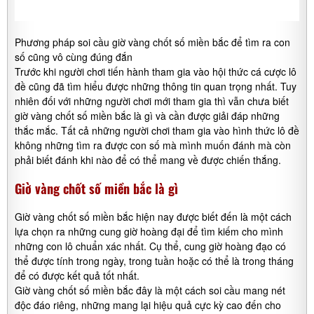
Phương pháp soi cầu giờ vàng chốt số miền bắc để tìm ra con
số cũng vô cùng đúng đắn
Trước khi người chơi tiến hành tham gia vào hội thức cá cược lô
đề cũng đã tìm hiểu được những thông tin quan trọng nhất. Tuy
nhiên đối với những người chơi mới tham gia thì vẫn chưa biết
giờ vàng chốt số miền bắc là gì và cần được giải đáp những
thắc mắc. Tất cả những người chơi tham gia vào hình thức lô đề
không những tìm ra được con số mà mình muốn đánh mà còn
phải biết đánh khi nào để có thể mang về được chiến thắng.
Giờ vàng chốt số miền bắc là gì
Giờ vàng chốt số miền bắc hiện nay được biết đến là một cách
lựa chọn ra những cung giờ hoàng đại để tìm kiếm cho mình
những con lô chuẩn xác nhất. Cụ thể, cung giờ hoàng đạo có
thể được tính trong ngày, trong tuần hoặc có thể là trong tháng
để có được kết quả tốt nhất.
Giờ vàng chốt số miền bắc đây là một cách soi cầu mang nét
độc đáo riêng, những mang lại hiệu quả cực kỳ cao đến cho