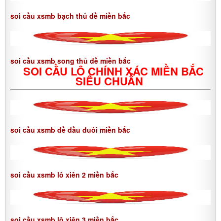
soi cầu xsmb bạch thủ đề miền bắc
soi cầu xsmb song thủ đề miền bắc
SOI CẦU LÔ CHÍNH XÁC MIỀN BẮC
SIÊU CHUẨN
soi cầu xsmb đề đầu đuôi miền bắc
soi cầu xsmb lô xiên 2 miền bắc
soi cầu xsmb lô xiên 3 miền bắc