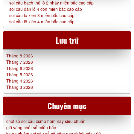
soi cầu bạch thủ lô 2 nháy miền bắc cao cấp
soi cầu dàn lô 4 con miền bắc cao cấp
soi cầu lô xiên 3 miền bắc cao cấp
soi cầu lô xiên 4 miền bắc cao cấp
Lưu trữ
Tháng 8 2026
Tháng 7 2026
Tháng 6 2026
Tháng 5 2026
Tháng 4 2026
Tháng 3 2026
Chuyên mục
chốt số soi cầu xsmb hôm nay siêu chuẩn
giờ vàng chốt số miền bắc
kinh nghiệm soi cầu xổ số hôm nay chính xác 100