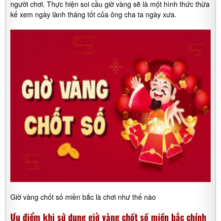
người chơi. Thực hiện soi cầu giờ vàng sẽ là một hình thức thừa
kế xem ngày lành tháng tốt của ông cha ta ngày xưa.
Giờ vàng chốt số miền bắc là chơi như thế nào
Ưu điểm khi sử dụng giờ vàng chốt số miền bắc chính