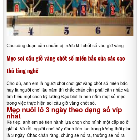
Các công đoạn cần chuẩn bị trước khi chốt số vào giờ vàng
Mẹo soi cầu giờ vàng chốt số miền bắc của các cao
thủ làng nghề
Cho dù, anh em là người chơi chơi giờ vàng chốt số miền bắc
hay là người chơi lâu năm thì chắc chắn cần phải cân nhắc và
tìm hiểu một cách kỹ lưỡng Đặc biệt là nên nắm một số mẹo
trong việc thực hiện soi cầu giờ vàng chốt số.
Mẹo nuôi lô 3 ngày theo dạng số víp
nhất
Kế tiếp, anh em sẽ tiến hành lựa chọn cho mình một cặp số ở
giải 4. Và rồi, người chơi hãy đánh liên tục trong lượng thời gian
là 3 ngày. Chắc chắn rằng, chúng sẽ nổ ra, thường sẽ nổ ra