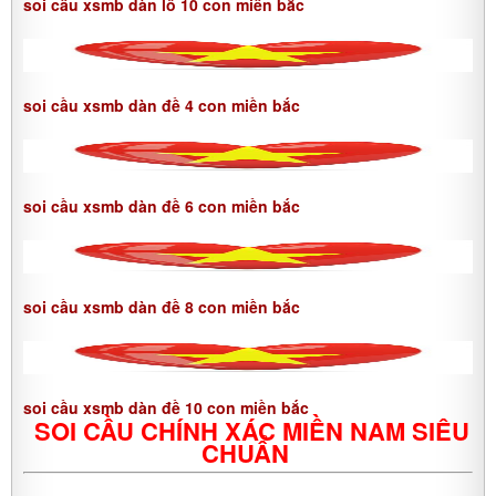
soi cầu xsmb dàn lô 10 con miền bắc
soi cầu xsmb dàn đề 4 con miền bắc
soi cầu xsmb dàn đề 6 con miền bắc
soi cầu xsmb dàn đề 8 con miền bắc
soi cầu xsmb dàn đề 10 con miền bắc
SOI CẦU CHÍNH XÁC MIỀN NAM SIÊU
CHUẨN