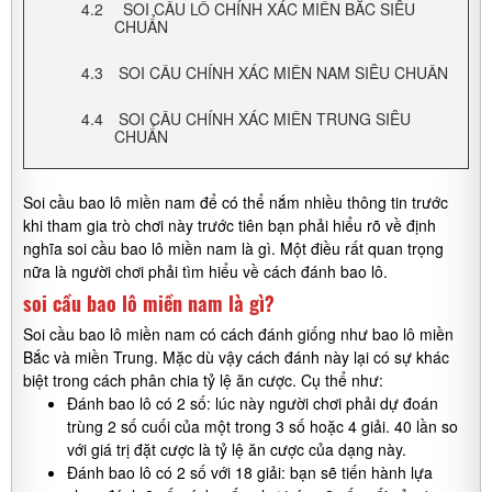
SOI CẦU LÔ CHÍNH XÁC MIỀN BẮC SIÊU
CHUẨN
SOI CẦU CHÍNH XÁC MIỀN NAM SIÊU CHUẨN
SOI CẦU CHÍNH XÁC MIỀN TRUNG SIÊU
CHUẨN
Soi cầu bao lô miền nam để có thể nắm nhiều thông tin trước
khi tham gia trò chơi này trước tiên bạn phải hiểu rõ về định
nghĩa soi cầu bao lô miền nam là gì. Một điều rất quan trọng
nữa là người chơi phải tìm hiểu về cách đánh bao lô.
soi cầu bao lô miền nam là gì?
Soi cầu bao lô miền nam có cách đánh giống như bao lô miền
Bắc và miền Trung. Mặc dù vậy cách đánh này lại có sự khác
biệt trong cách phân chia tỷ lệ ăn cược. Cụ thể như:
Đánh bao lô có 2 số: lúc này người chơi phải dự đoán
trùng 2 số cuối của một trong 3 số hoặc 4 giải. 40 lần so
với giá trị đặt cược là tỷ lệ ăn cược của dạng này.
Đánh bao lô có 2 số với 18 giải: bạn sẽ tiến hành lựa