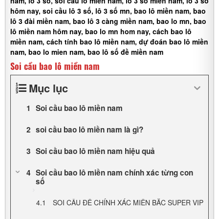
nam, lô 3 số, soi cầu lô miền nam, lô 3 số miền nam, lô 3 số
hôm nay, soi cầu lô 3 số, lô 3 số mn, bao lô miền nam, bao
lô 3 đài miền nam, bao lô 3 càng miền nam, bao lo mn, bao
lô miền nam hôm nay, bao lo mn hom nay, cách bao lô
miền nam, cách tính bao lô miền nam, dự đoán bao lô miền
nam, bao lo mien nam, bao lô số đề miền nam
Soi cầu bao lô miền nam
Mục lục
Soi cầu bao lô miền nam
soi cầu bao lô miền nam là gì?
Soi cầu bao lô miền nam hiệu quả
Soi cầu bao lô miền nam chính xác từng con
số
SOI CẦU ĐỀ CHÍNH XÁC MIỀN BẮC SUPER VIP