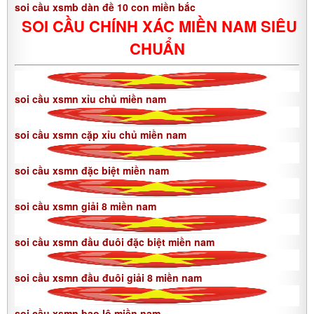
soi cầu xsmb dàn đề 10 con miền bắc
SOI CẦU CHÍNH XÁC MIỀN NAM SIÊU
CHUẨN
soi cầu xsmn xỉu chủ miền nam
soi cầu xsmn cặp xỉu chủ miền nam
soi cầu xsmn đặc biệt miền nam
soi cầu xsmn giải 8 miền nam
soi cầu xsmn đầu đuôi đặc biệt miền nam
soi cầu xsmn đầu đuôi giải 8 miền nam
soi cầu xsmn bao lô miền nam