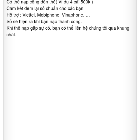
Có thể nạp cộng dồn thẻ( Ví dụ 4 cái 500k )
Cam kết đem lại số chuẩn cho các bạn
Hỗ trợ : Viettel, Mobiphone, Vinaphone, …
Số sẽ hiện ra khi bạn nạp thành công.
Khi thẻ nạp gặp sự cố, bạn có thể liên hệ chúng tôi qua khung
chát.