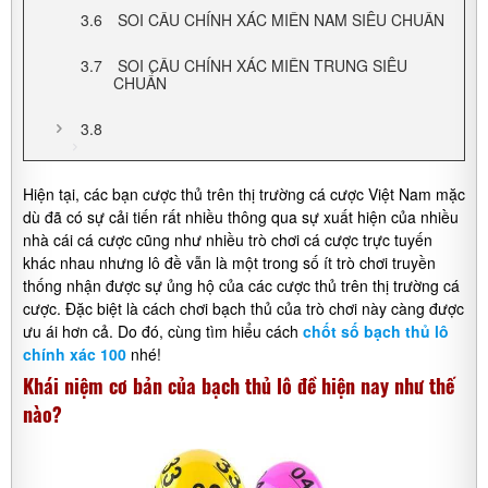
SOI CẦU CHÍNH XÁC MIỀN NAM SIÊU CHUẨN
SOI CẦU CHÍNH XÁC MIỀN TRUNG SIÊU
CHUẨN
Hiện tại, các bạn cược thủ trên thị trường cá cược Việt Nam mặc
dù đã có sự cải tiến rất nhiều thông qua sự xuất hiện của nhiều
nhà cái cá cược cũng như nhiều trò chơi cá cược trực tuyến
khác nhau nhưng lô đề vẫn là một trong số ít trò chơi truyền
thống nhận được sự ủng hộ của các cược thủ trên thị trường cá
cược. Đặc biệt là cách chơi bạch thủ của trò chơi này càng được
ưu ái hơn cả. Do đó, cùng tìm hiểu cách
chốt số bạch thủ lô
chính xác 100
nhé!
Khái niệm cơ bản của bạch thủ lô đề hiện nay như thế
nào?