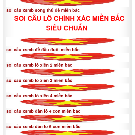
soi cầu xsmb song thủ đề miền bắc
SOI CẦU LÔ CHÍNH XÁC MIỀN BẮC
SIÊU CHUẨN
soi cầu xsmb đề đầu đuôi miền bắc
soi cầu xsmb lô xiên 2 miền bắc
soi cầu xsmb lô xiên 3 miền bắc
soi cầu xsmb lô xiên 4 miền bắc
soi cầu xsmb dàn lô 4 con miền bắc
soi cầu xsmb dàn lô 6 con miền bắc