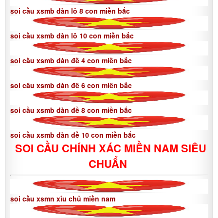
soi cầu xsmb dàn lô 8 con miền bắc
soi cầu xsmb dàn lô 10 con miền bắc
soi cầu xsmb dàn đề 4 con miền bắc
soi cầu xsmb dàn đề 6 con miền bắc
soi cầu xsmb dàn đề 8 con miền bắc
soi cầu xsmb dàn đề 10 con miền bắc
SOI CẦU CHÍNH XÁC MIỀN NAM SIÊU
CHUẨN
soi cầu xsmn xỉu chủ miền nam