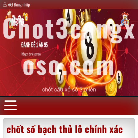
Đăng nhập
Chot3cangx
oso.com
chốt cầu xổ số 3 miền
chốt số bạch thủ lô chính xác