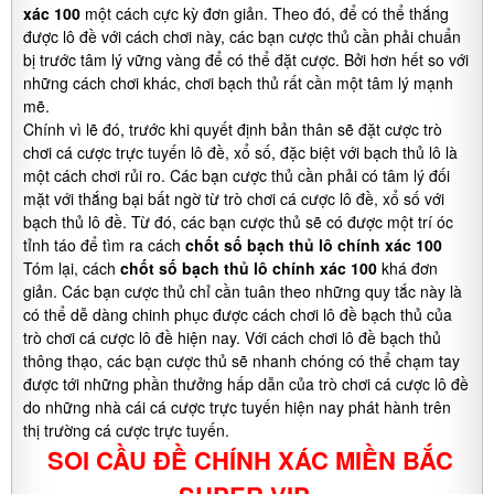
xác 100
một cách cực kỳ đơn giản. Theo đó, để có thể thắng
được lô đề với cách chơi này, các bạn cược thủ cần phải chuẩn
bị trước tâm lý vững vàng để có thể đặt cược. Bởi hơn hết so với
những cách chơi khác, chơi bạch thủ rất cần một tâm lý mạnh
mẽ.
Chính vì lẽ đó, trước khi quyết định bản thân sẽ đặt cược trò
chơi cá cược trực tuyến lô đề, xổ số, đặc biệt với bạch thủ lô là
một cách chơi rủi ro. Các bạn cược thủ cần phải có tâm lý đối
mặt với thắng bại bất ngờ từ trò chơi cá cược lô đề, xổ số với
bạch thủ lô đề. Từ đó, các bạn cược thủ sẽ có được một trí óc
tỉnh táo để tìm ra cách
chốt số bạch thủ lô chính xác 100
Tóm lại, cách
chốt số bạch thủ lô chính xác 100
khá đơn
giản. Các bạn cược thủ chỉ cần tuân theo những quy tắc này là
có thể dễ dàng chinh phục được cách chơi lô đề bạch thủ của
trò chơi cá cược lô đề hiện nay. Với cách chơi lô đề bạch thủ
thông thạo, các bạn cược thủ sẽ nhanh chóng có thể chạm tay
được tới những phần thưởng hấp dẫn của trò chơi cá cược lô đề
do những nhà cái cá cược trực tuyến hiện nay phát hành trên
thị trường cá cược trực tuyến.
SOI CẦU ĐỀ CHÍNH XÁC MIỀN BẮC