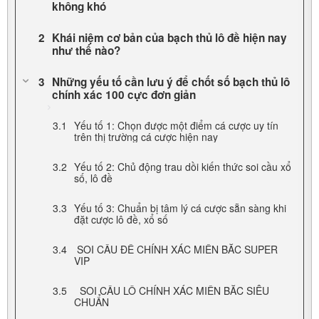
không khó
Khái niệm cơ bản của bạch thủ lô đề hiện nay
như thế nào?
Những yếu tố cần lưu ý để chốt số bạch thủ lô
chính xác 100 cực đơn giản
Yếu tố 1: Chọn được một điểm cá cược uy tín
trên thị trường cá cược hiện nay
Yếu tố 2: Chủ động trau dồi kiến thức soi cầu xổ
số, lô đề
Yếu tố 3: Chuẩn bị tâm lý cá cược sẵn sàng khi
đặt cược lô đề, xổ số
SOI CẦU ĐỀ CHÍNH XÁC MIỀN BẮC SUPER
VIP
SOI CẦU LÔ CHÍNH XÁC MIỀN BẮC SIÊU
CHUẨN