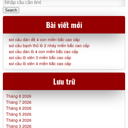
Search
Bài viết mới
soi cầu dàn đề 4 con miền bắc cao cấp
soi cầu bạch thủ lô 2 nháy miền bắc cao cấp
soi cầu dàn lô 4 con miền bắc cao cấp
soi cầu lô xiên 3 miền bắc cao cấp
soi cầu lô xiên 4 miền bắc cao cấp
Lưu trữ
Tháng 8 2026
Tháng 7 2026
Tháng 6 2026
Tháng 5 2026
Tháng 4 2026
Tháng 3 2026