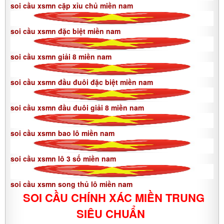
soi cầu xsmn cặp xỉu chủ miền nam
soi cầu xsmn đặc biệt miền nam
soi cầu xsmn giải 8 miền nam
soi cầu xsmn đầu đuôi đặc biệt miền nam
soi cầu xsmn đầu đuôi giải 8 miền nam
soi cầu xsmn bao lô miền nam
soi cầu xsmn lô 3 số miền nam
soi cầu xsmn song thủ lô miền nam
SOI CẦU CHÍNH XÁC MIỀN TRUNG
SIÊU CHUẨN