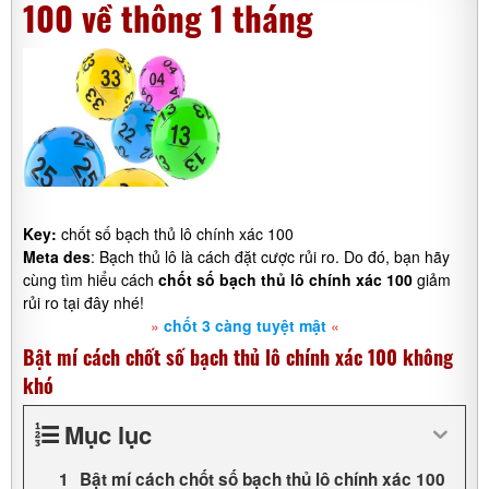
100 về thông 1 tháng
Key:
chốt số bạch thủ lô chính xác 100
Meta des
: Bạch thủ lô là cách đặt cược rủi ro. Do đó, bạn hãy
cùng tìm hiểu cách
chốt số bạch thủ lô chính xác 100
giảm
rủi ro tại đây nhé!
»
chốt 3 càng tuyệt mật
«
Bật mí cách chốt số bạch thủ lô chính xác 100 không
khó
Mục lục
Bật mí cách chốt số bạch thủ lô chính xác 100