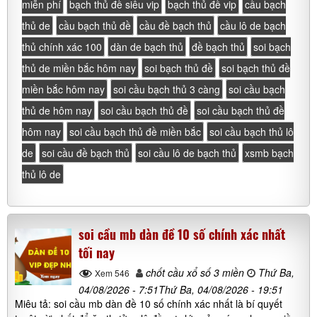
miễn phí
bạch thủ đề siêu vip
bạch thủ đề vip
cầu bạch
thủ de
cầu bạch thủ đề
cầu đề bạch thủ
cầu lô de bạch
thủ chính xác 100
dàn de bạch thủ
đề bạch thủ
soi bạch
thủ de miền bắc hôm nay
soi bạch thủ đề
soi bạch thủ đề
miền bắc hôm nay
soi cầu bạch thủ 3 càng
soi cầu bạch
thủ de hôm nay
soi cầu bạch thủ đề
soi cầu bạch thủ đề
hôm nay
soi cầu bạch thủ đề miền bắc
soi cầu bạch thủ lô
de
soi cầu đề bạch thủ
soi cầu lô de bạch thủ
xsmb bạch
thủ lô de
soi cầu mb dàn đề 10 số chính xác nhất
tối nay
chốt cầu xổ số 3 miền
Thứ Ba,
Xem 546
04/08/2026 - 7:51Thứ Ba, 04/08/2026 - 19:51
Miêu tả: soi cầu mb dàn đề 10 số chính xác nhất là bí quyết