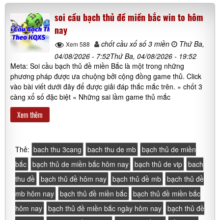
soi cầu bạch thủ đề miền bắc win to hôm
nay
chốt cầu xổ số 3 miền
Thứ Ba,
Xem 588
04/08/2026 - 7:52Thứ Ba, 04/08/2026 - 19:52
Meta: Soi cầu bạch thủ đề miền Bắc là một trong những
phương pháp được ưa chuộng bởi cộng đồng game thủ. Click
vào bài viết dưới đây để được giải đáp thắc mắc trên. » chốt 3
càng xổ số đặc biệt « Những sai lầm game thủ mắc
Xem thêm
Thẻ:
bach thu 3cang
bach thu de mb
bạch thủ de miền
bắc
bạch thủ de miền bắc hôm nay
bạch thủ de vip
bach
thu đề
bạch thủ đề hôm nay
bạch thủ đề mb
bạch thủ đề
mb hôm nay
bạch thủ đề miền bắc
bạch thủ đề miền bắc
hôm nay
bạch thủ đề miền bắc ngày hôm nay
bạch thủ đề