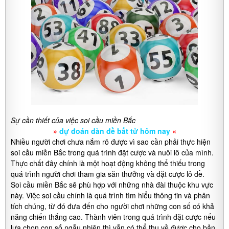
Sự cần thiết của việc soi cầu miền Bắc
»
dự đoán dàn đề bất tử hôm nay
«
Nhiều người chơi chưa nắm rõ được vì sao cần phải thực hiện
soi cầu miền Bắc trong quá trình đặt cược và nuôi lô của mình.
Thực chất đây chính là một hoạt động không thể thiếu trong
quá trình người chơi tham gia săn thưởng và đặt cược lô đề.
Soi cầu miền Bắc sẽ phù hợp với những nhà đài thuộc khu vực
này. Việc soi cầu chính là quá trình tìm hiểu thông tin và phân
tích chúng, từ đó đưa đến cho người chơi những con số có khả
năng chiến thắng cao. Thành viên trong quá trình đặt cược nếu
lựa chọn con số ngẫu nhiên thì vẫn có thể thu về được cho bản