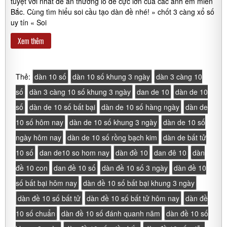
tuyệt vời nhất để ăn thưởng lô đề cực lớn của các anh em miền
Bắc. Cùng tìm hiểu soi cầu tạo dàn đề nhé! » chốt 3 càng xổ số
uy tín « Soi
Xem thêm
Thẻ:
dàn 10 số
dàn 10 số khung 3 ngày
dàn 3 càng 10
số
dàn 3 càng 10 số khung 3 ngày
dan de 10
dàn de 10
số
dàn de 10 số bất bại
dàn de 10 số hàng ngày
dàn de
10 số hôm nay
dàn de 10 số khung 3 ngày
dàn de 10 số
ngày hôm nay
dàn de 10 số rồng bạch kim
dàn de bất tử
10 số
dan de10 so hom nay
dàn đề 10
dan đê 10
dàn
đề 10 con
dan đề 10 số
dàn đề 10 số 3 ngày
dàn đề 10
số bất bại hôm nay
dàn đề 10 số bất bại khung 3 ngày
dàn đề 10 số bất tử
dàn đề 10 số bất tử hôm nay
dàn đề
10 số chuẩn
dàn đề 10 số đánh quanh năm
dàn đề 10 số