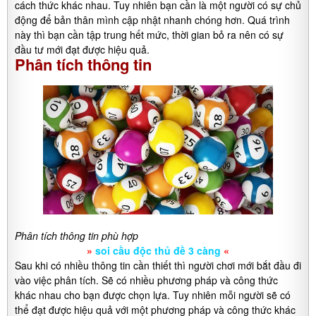
cách thức khác nhau. Tuy nhiên bạn cần là một người có sự chủ
động để bản thân mình cập nhật nhanh chóng hơn. Quá trình
này thì bạn cần tập trung hết mức, thời gian bỏ ra nên có sự
đầu tư mới đạt được hiệu quả.
Phân tích thông tin
Phân tích thông tin phù hợp
»
soi cầu độc thủ đề 3 càng
«
Sau khi có nhiều thông tin cần thiết thì người chơi mới bắt đầu đi
vào việc phân tích. Sẽ có nhiều phương pháp và công thức
khác nhau cho bạn được chọn lựa. Tuy nhiên mỗi người sẽ có
thể đạt được hiệu quả với một phương pháp và công thức khác