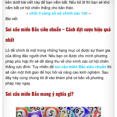
bên dưới bài viết này để bạn nắm bắt. Nếu bỏ lỡ thì bạn sẽ khó
nắm bắt cơ hội chiến thắng cho bản thân.
»
chốt 3 càng xổ số chính xác 100
«
Bài viết
Soi cầu miền Bắc siêu chuẩn – Cách đặt cược hiệu quả
nhất
Lô đề chính là một trong những hạng mục có được sự tham gia
của đông đảo người chơi. Nếu bạn có được cho mình phương
pháp phù hợp thì sẽ dễ dàng thu về cho mình các cơ hội chiến
thắng cực đỉnh. Tuy nhiên để
soi cầu miền Bắc siêu chuẩn
thì
sẽ cần một thời gian để học hỏi và nâng cao kinh nghiệm. Sau
đây hãy cùng chúng tôi đi vào khám phá cơ bản về phương
pháp này ngay.
Soi cầu miền Bắc mang ý nghĩa gì?