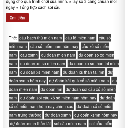
dụng cho quá trình chơi của mình. » lấy số 3 càng chuẩn mỗi
ngày « Tổng hợp cách soi cầu
Xem thêm
Thẻ:
cầu bạch thủ miền nam
cầu lô miền nam
cầu số
miền nam
cầu số miền nam hôm nay
cầu xổ số miền
nam
cau xsmn
du doan mien nam
du doan so xo mien
nam
du doan xo so mien nam
du doan xo so than tai mien
nam
du doan xs mien nam
du doan xs than tai mn
dự
doán xsmn hôm nay
dự đoán kết quả xổ số miền nam
du
đoan mien nam
du đoan mn
dự đoán soi cầu xổ số miền
nam
dự đoán soi cầu xổ số miền nam hôm nay
dự đoán
xổ số miền nam hôm nay chính xác
dự đoán xổ số miền
nam trúng thưởng
dư đoán xsmn
dự đoán xsmn hôm nay
dự đoán xsmn thần tài
soi cầu mien nam
soi cầu miền