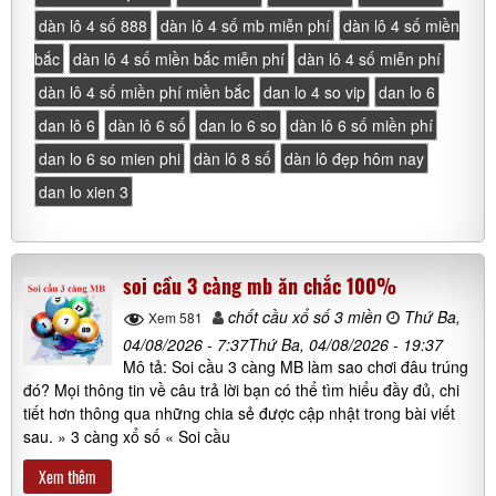
dàn lô 4 số 888
dàn lô 4 số mb miễn phí
dàn lô 4 số miền
bắc
dàn lô 4 số miền bắc miễn phí
dàn lô 4 số miễn phí
dàn lô 4 số miền phí miền bắc
dan lo 4 so vip
dan lo 6
dan lô 6
dàn lô 6 số
dan lo 6 so
dàn lô 6 số miền phí
dan lo 6 so mien phi
dàn lô 8 số
dàn lô đẹp hôm nay
dan lo xien 3
soi cầu 3 càng mb ăn chắc 100%
chốt cầu xổ số 3 miền
Thứ Ba,
Xem 581
04/08/2026 - 7:37Thứ Ba, 04/08/2026 - 19:37
Mô tả: Soi cầu 3 càng MB làm sao chơi đâu trúng
đó? Mọi thông tin về câu trả lời bạn có thể tìm hiểu đầy đủ, chi
tiết hơn thông qua những chia sẻ được cập nhật trong bài viết
sau. » 3 càng xổ số « Soi cầu
Xem thêm