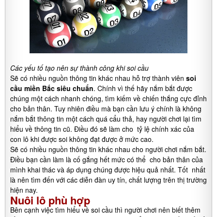
Các yếu tố tạo nên sự thành công khi soi cầu
Sẽ có nhiều nguồn thông tin khác nhau hỗ trợ thành viên
soi
cầu miền Bắc siêu chuẩn
. Chính vì thế hãy nắm bắt được
chúng một cách nhanh chóng, tìm kiếm về chiến thắng cực đỉnh
cho bản thân. Tuy nhiên điều mà bạn cần lưu ý chính là không
nắm bắt thông tin một cách quá cẩu thả, hay người chơi lại tìm
hiểu về thông tin cũ. Điều đó sẽ làm cho tỷ lệ chính xác của
con lô khi được soi không đạt được ở mức cao.
Sẽ có nhiều nguồn thông tin khác nhau cho người chơi nắm bắt.
Điều bạn cần làm là cố gắng hết mức có thể cho bản thân của
mình khai thác và áp dụng chúng được hiệu quả nhất. Tốt nhất
là nên tìm đến với các diễn đàn uy tín, chất lượng trên thị trường
hiện nay.
Nuôi lô phù hợp
Bên cạnh việc tìm hiểu về soi cầu thì người chơi nên biết thêm