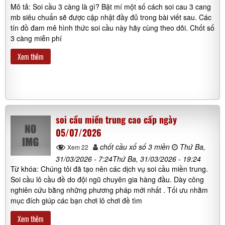
Mô tả: Soi cầu 3 càng là gì? Bật mí một số cách soi cau 3 cang
mb siêu chuẩn sẽ được cập nhật đầy đủ trong bài viết sau. Các
tín đồ đam mê hình thức soi cầu này hãy cùng theo dõi. Chốt số
3 càng miễn phí
Xem thêm
soi cầu miền trung cao cấp ngày
05/07/2026
chốt cầu xổ số 3 miền
Thứ Ba,
Xem 22
31/03/2026 - 7:24Thứ Ba, 31/03/2026 - 19:24
Từ khóa: Chúng tôi đã tạo nên các dịch vụ soi cầu miền trung.
Soi cầu lô cầu đề do đội ngũ chuyên gia hàng đầu. Dày công
nghiên cứu bằng những phương pháp mới nhất . Tối ưu nhằm
mục đích giúp các bạn chơi lô chơi đề tìm
Xem thêm