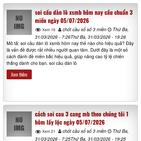
soi cầu dàn lô xsmb hôm nay cầu chuẩn 3
miền ngày 05/07/2026
chốt cầu xổ số 3 miền
Thứ Ba,
Xem 16
31/03/2026 - 7:26Thứ Ba, 31/03/2026 - 19:26
Mô tả: soi cầu dàn lô xsmb hôm nay thế nào cho hiệu quả? Đây
là vấn đề được rất nhiều người quan tâm. Dưới đây là một số
cách đánh đề miền bắc hiệu quả, giúp nâng cao tỷ lệ chiến
thắng dành cho bạn. soi cầu dàn lô
Xem thêm
cách soi cau 3 cang mb theo chúng tôi 1
hôm lấy lộc ngày 05/07/2026
chốt cầu xổ số 3 miền
Thứ Ba,
Xem 21
31/03/2026 - 7:25Thứ Ba, 31/03/2026 - 19:25