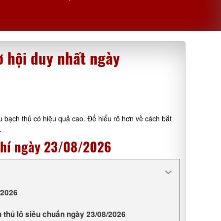
ơ hội duy nhất ngày
 bạch thủ có hiệu quả cao. Để hiểu rõ hơn về cách bắt
.
phí ngày 23/08/2026
/2026
h thủ lô siêu chuẩn ngày 23/08/2026