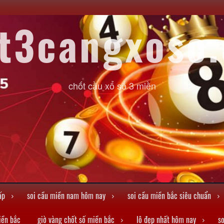
t3cangxoso
chốt cầu xổ số 3 miền
ấp
soi cầu miền nam hôm nay
soi cầu miền bắc siêu chuẩn
iền bắc
giờ vàng chốt số miền bắc
lô đẹp nhất hôm nay
s