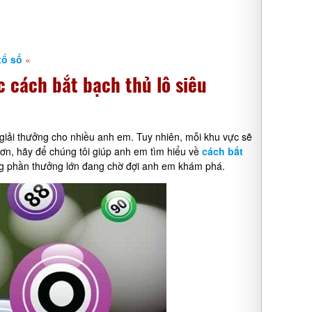
xổ số
«
c cách bắt bạch thủ lô siêu
 giải thưởng cho nhiều anh em. Tuy nhiên, mỗi khu vực sẽ
hơn, hãy để chúng tôi giúp anh em tìm hiểu về
cách bắt
ững phần thưởng lớn đang chờ đợi anh em khám phá.