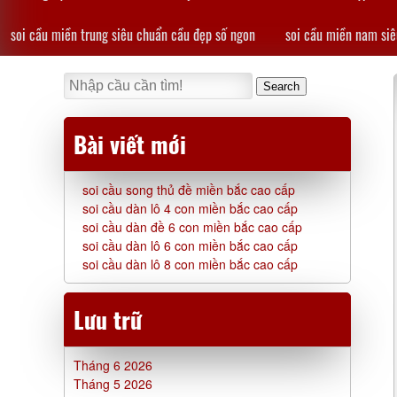
soi cầu miền trung siêu chuẩn cầu đẹp số ngon
soi cầu miền nam siê
Search
Bài viết mới
soi cầu song thủ đề miền bắc cao cấp
soi cầu dàn lô 4 con miền bắc cao cấp
soi cầu dàn đề 6 con miền bắc cao cấp
soi cầu dàn lô 6 con miền bắc cao cấp
soi cầu dàn lô 8 con miền bắc cao cấp
Lưu trữ
Tháng 6 2026
Tháng 5 2026