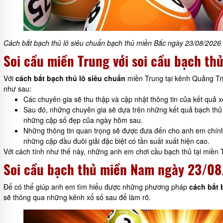
Cách bắt bạch thủ lô siêu chuẩn bạch thủ miền Bắc ngày 23/08/2026
Soi cầu miền Trung với soi cầu bạch t
Với
cách bắt bạch thủ lô siêu chuẩn
miền Trung tại kênh Quảng Trị
như sau:
Các chuyên gia sẽ thu thập và cập nhật thông tin của kết quả
Sau đó, những chuyên gia sẽ dựa trên những kết quả bạch thủ l
những cặp số đẹp của ngày hôm sau.
Những thông tin quan trọng sẽ được đưa đến cho anh em chính
những cặp đầu đuôi giải đặc biệt có tần suất xuất hiện cao.
Với cách tính như thế này, những anh em chơi cầu bạch thủ tại miền
Soi cầu bạch thủ miền Nam ngày 23/0
Để có thể giúp anh em tìm hiểu được những phương pháp
cách bắt 
sẽ thông qua những kênh xổ số sau để làm rõ.