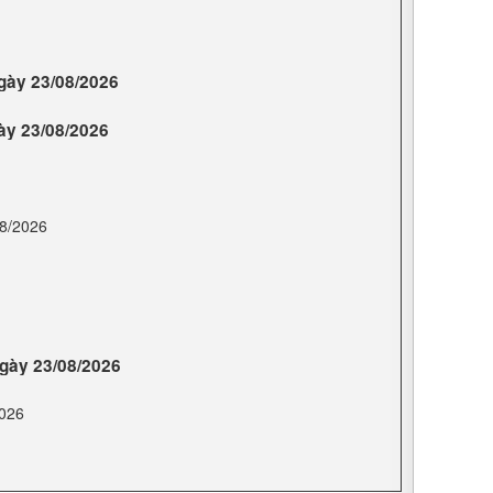
ngày 23/08/2026
gày 23/08/2026
08/2026
ngày 23/08/2026
2026