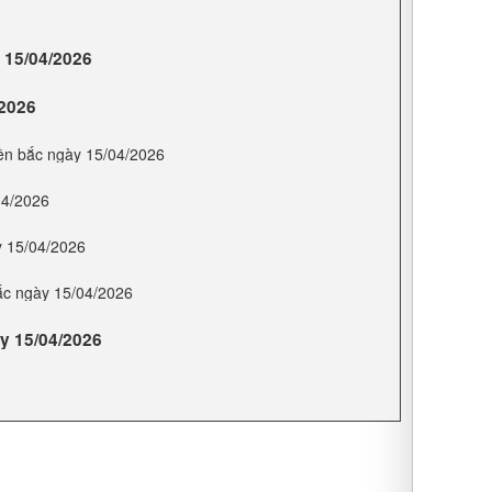
 15/04/2026
/2026
iền bắc ngày 15/04/2026
04/2026
y 15/04/2026
bắc ngày 15/04/2026
ày 15/04/2026