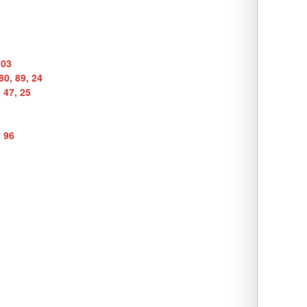
 03
 80, 89, 24
, 47, 25
, 96