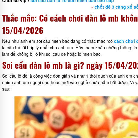
Chốt số víp :
soi cầu dàn lô 10 con miền bắc cao cấp
»
chốt đề 3 càng xổ s
Thắc mắc: Có cách chơi dàn lô mb khôn
15/04/2026
Nếu như anh em soi cầu miền bắc đang có thắc mắc “có
cách chơi 
là câu trả lời hợp lý nhất cho anh em. Hãy tham khảo những thông ti
làm để không bị lỗ khi soi cầu đề hoặc lô miền bắc.
Soi cầu dàn lô mb là gì? ngày 15/04/2
Soi cầu lô đề là công việc đơn giản và như 1 thói quen của anh em ch
nhiều anh em ngoại đạo hoặc mới vào nghề chưa nắm bắt được. Vì vậ
sau: