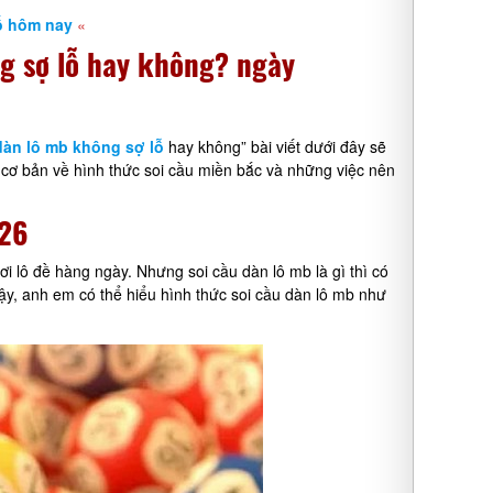
ố hôm nay
«
g sợ lỗ hay không? ngày
dàn lô mb không sợ lỗ
hay không” bài viết dưới đây sẽ
n cơ bản về hình thức soi cầu miền bắc và những việc nên
026
ơi lô đề hàng ngày. Nhưng soi cầu dàn lô mb là gì thì có
y, anh em có thể hiểu hình thức soi cầu dàn lô mb như