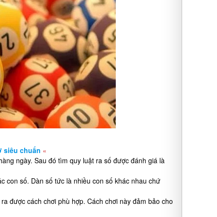
ờ siêu chuẩn
«
hàng ngày. Sau đó tìm quy luật ra số được đánh giá là
ác con số. Dàn số tức là nhiều con số khác nhau chứ
m ra được cách chơi phù hợp. Cách chơi này đảm bảo cho