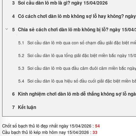
Soi cầu dàn lô mb là gì? ngày 15/04/2026
Có cách chơi dàn lô mb không sợ lỗ hay không? ngày
Chia sẻ cách chơi dàn lô mb không bị lỗ? ngày 15/04
Soi cầu dàn lô mb qua con số chạm đầu giải đặc biệt m
Soi cầu dàn lô qua tổng giải đặc biệt miền bắc ngày 15/
Soi cầu dàn lô mb qua đầu câm đuôi câm miền bắc ngà
Soi cầu dàn lô qua hiệu số đầu cuối giải đặc biệt miền 
Kinh nghiệm chơi dàn lô mb dễ thắng không sợ lỗ ng
Kết luận
Chốt số bạch thủ lô đẹp nhất ngày 15/04/2026 :
54
Cầu bạch thủ lô kép mb hôm nay 15/04/2026 :
33