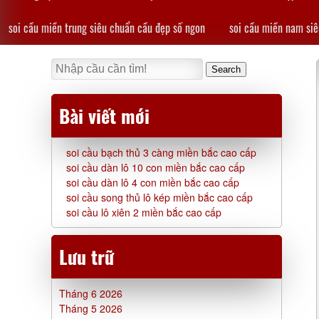
soi cầu miền trung siêu chuẩn cầu đẹp số ngon
soi cầu miền nam siê
Search
Bài viết mới
soi cầu bạch thủ 3 càng miền bắc cao cấp
soi cầu dàn lô 10 con miền bắc cao cấp
soi cầu dàn lô 4 con miền bắc cao cấp
soi cầu song thủ lô kép miền bắc cao cấp
soi cầu lô xiên 2 miền bắc cao cấp
Lưu trữ
Tháng 6 2026
Tháng 5 2026