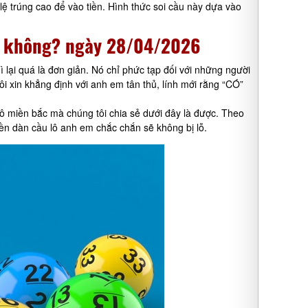
 lệ trúng cao để vào tiền. Hình thức soi cầu này dựa vào
ay không? ngày 28/04/2026
 lại quá là đơn giản. Nó chỉ phức tạp đối với những người
tôi xin khẳng định với anh em tân thủ, lính mới rằng “CÓ”
ô miền bắc mà chúng tôi chia sẻ dưới đây là được. Theo
ền dàn cầu lô anh em chắc chắn sẽ không bị lỗ.