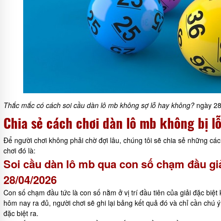
Thắc mắc có cách soi cầu dàn lô mb không sợ lỗ hay không?
ngày 28
Chia sẻ cách chơi dàn lô mb không bị 
Để người chơi không phải chờ đợi lâu, chúng tôi sẽ chia sẻ những cá
chơi đó là:
Soi cầu dàn lô mb qua con số chạm đầu giả
28/04/2026
Con số chạm đầu tức là con số nằm ở vị trí đầu tiên của giải đặc biệ
hôm nay ra đủ, người chơi sẽ ghi lại bảng kết quả đó và chỉ cần chú ý
đặc biệt ra.