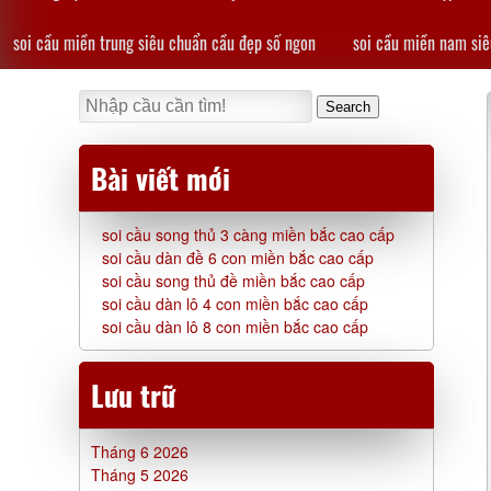
soi cầu miền trung siêu chuẩn cầu đẹp số ngon
soi cầu miền nam siê
Search
Bài viết mới
soi cầu song thủ 3 càng miền bắc cao cấp
soi cầu dàn đề 6 con miền bắc cao cấp
soi cầu song thủ đề miền bắc cao cấp
soi cầu dàn lô 4 con miền bắc cao cấp
soi cầu dàn lô 8 con miền bắc cao cấp
Lưu trữ
Tháng 6 2026
Tháng 5 2026