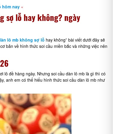
ố hôm nay
«
g sợ lỗ hay không? ngày
dàn lô mb không sợ lỗ
hay không” bài viết dưới đây sẽ
n cơ bản về hình thức soi cầu miền bắc và những việc nên
026
ơi lô đề hàng ngày. Nhưng soi cầu dàn lô mb là gì thì có
y, anh em có thể hiểu hình thức soi cầu dàn lô mb như