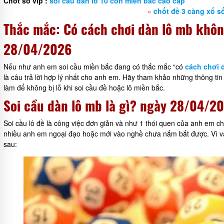
Chốt số víp :
soi cầu dàn lô 10 con miền bắc cao cấp
»
chốt đề 3 càng xổ s
Thắc mắc: Có cách chơi dàn lô mb khôn
28/04/2026
Nếu như anh em soi cầu miền bắc đang có thắc mắc “có
cách chơi 
là câu trả lời hợp lý nhất cho anh em. Hãy tham khảo những thông ti
làm để không bị lỗ khi soi cầu đề hoặc lô miền bắc.
Soi cầu dàn lô mb là gì? ngày 28/04/2
Soi cầu lô đề là công việc đơn giản và như 1 thói quen của anh em ch
nhiều anh em ngoại đạo hoặc mới vào nghề chưa nắm bắt được. Vì vậ
sau: