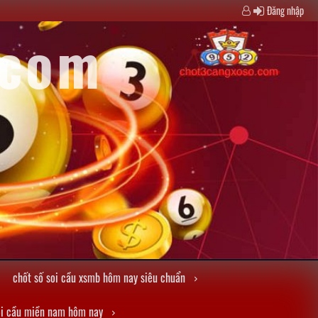
Đăng nhập
.com
chốt số soi cầu xsmb hôm nay siêu chuẩn
oi cầu miền nam hôm nay