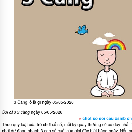
3 Càng lô là gì ngày 05/05/2026
Soi cầu 3 càng
ngày 05/05/2026
»
chốt số soi cầu xsmb c
Theo quy luật của trò chơi xổ số, mỗi kỳ quay thưởng sẽ có duy nhất 1
chơi dự đoán nhanh 3 con số cuối của giải đặc biệt hàng ngày. Nếu ng