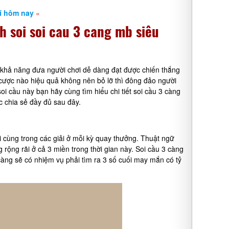
í hôm nay
«
h soi soi cau 3 cang mb siêu
ó khả năng đưa người chơi dễ dàng đạt được chiến thắng
 cược nào hiệu quả không nên bỏ lỡ thì đông đảo người
oi cầu này bạn hãy cùng tìm hiểu chi tiết soi cầu 3 càng
 chia sẻ đầy đủ sau đây.
i cùng trong các giải ở mỗi kỳ quay thưởng. Thuật ngữ
rộng rãi ở cả 3 miền trong thời gian này. Soi cầu 3 càng
càng sẽ có nhiệm vụ phải tìm ra 3 số cuối may mắn có tỷ