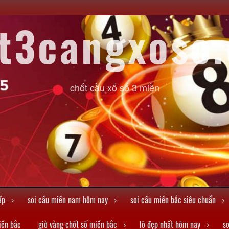
t3cangxoso
chốt cầu xổ số 3 miền
ấp
soi cầu miền nam hôm nay
soi cầu miền bắc siêu chuẩn
iền bắc
giờ vàng chốt số miền bắc
lô đẹp nhất hôm nay
s