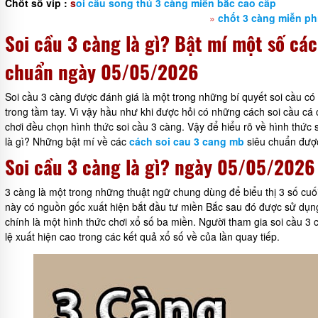
Chốt số víp :
s
oi cầu song thủ 3 càng miền bắc cao cấp
»
chốt 3 càng miễn ph
Soi cầu 3 càng là gì? Bật mí một số các
chuẩn ngày 05/05/2026
Soi cầu 3 càng được đánh giá là một trong những bí quyết soi cầu c
trong tầm tay. Vì vậy hầu như khi được hỏi có những cách soi cầu cá
chơi đều chọn hình thức soi cầu 3 càng. Vậy để hiểu rõ về hình thức s
là gì? Những bật mí về các
cách soi cau 3 cang mb
siêu chuẩn được
Soi cầu 3 càng là gì? ngày 05/05/2026
3 càng là một trong những thuật ngữ chung dùng để biểu thị 3 số cuố
này có nguồn gốc xuất hiện bắt đầu tư miền Bắc sau đó được sử dụng 
chính là một hình thức chơi xổ số ba miền. Người tham gia soi cầu 3 
lệ xuất hiện cao trong các kết quả xổ số về của lần quay tiếp.