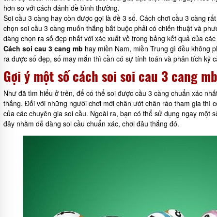
hơn so với cách đánh đề bình thường.
Soi cầu 3 càng hay còn được gọi là đề 3 số. Cách chơi cầu 3 càng rấ
chọn soi cầu 3 càng muốn thắng bắt buộc phải có chiến thuật và phư
dàng chọn ra số đẹp nhất với xác xuất về trong bảng kết quả của các 
Cách soi cau 3 cang mb
hay miền Nam, miền Trung gì đều không phù 
ra được số đẹp, số may mắn thì cần có sự tính toán và phân tích kỹ 
Gợi ý một số cách soi soi cau 3 cang 
Như đã tìm hiểu ở trên, để có thể soi được cầu 3 càng chuẩn xác nhất
thắng. Đối với những người chơi mới chân ướt chân ráo tham gia thì c
của các chuyên gia soi cầu. Ngoài ra, bạn có thể sử dụng ngay một 
đây nhằm dễ dàng soi cầu chuẩn xác, chơi đâu thắng đó.