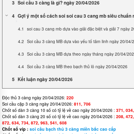
Soi cầu 3 càng là gì? ngày 20/04/2026
Gợi ý một số cách soi soi cau 3 cang mb siêu chuẩn
soi cau 3 cang mb dựa vào giải đặc biệt và giải 7 ngày 
Soi cầu 3 càng MB dựa vào yếu tố tâm linh ngày 20/04/
Soi cầu 3 càng MB dựa theo ngày tháng ngày 20/04/20
Soi cầu 3 càng MB theo bạch thủ lô ngày 20/04/2026
Kết luận ngày 20/04/2026
Độc thủ 3 càng ngày 20/04/2026:
220
Soi cầu cặp 3 càng ngày 20/04/2026:
811, 706
Chốt số dàn 3 càng 10 số có tỷ lệ về cao ngày 20/04/2026 :
371, 034,
Chốt số dàn 3 càng 20 số có tỷ lệ về cao ngày 20/04/2026 :
208, 472,
872, 634, 734, 872, 963, 541, 608
Chốt số víp :
soi cầu bạch thủ 3 càng miền bắc cao cấp