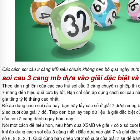
Các cách soi cầu 3 càng MB siêu chuẩn không nên bỏ qua
ngày 20/0
soi cau 3 cang mb dựa vào giải đặc biệt và 
Theo kinh nghiệm của các cao thủ soi cầu 3 càng chuyên nghiệp thì c
7 mang đến hiệu quả cực kỳ tốt. Bạn chỉ cần áp dụng cách soi cầu nà
gia tăng tỷ lệ thắng cao nhất.
Để áp dụng cách soi cầu này, bạn hãy lấy các số ở giải 7 được công 
2 số cuối của giải 7 đó. Tiếp đến bạn lấy tiếp dữ liệu là giải đặc biệ
của con 2 càng đánh ngày hôm nay.
Nói một cách dễ hiểu hơn, nếu hôm qua XSMB về giải 7 có 2 số cuối là
khi áp dụng cách soi cầu 3 càng miền Bắc dựa vào giải 7 và giải đặc b
số 6, 8, 8, 2, 1. Cuối cùng bạn ghép với 2 số cuối của giải 7 sẽ dễ 