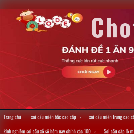
Cho
Trang chủ
soi cầu miền bắc cao cấp
soi cầu miền trung cao c
kinh nghiệm soi cầu xổ số hôm nay chính xác 100
Soi cầu cặp lô m