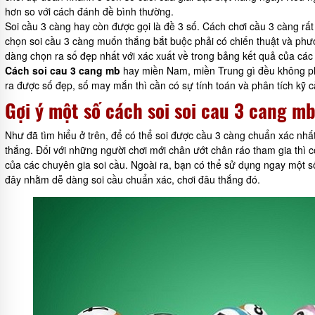
hơn so với cách đánh đề bình thường.
Soi cầu 3 càng hay còn được gọi là đề 3 số. Cách chơi cầu 3 càng rấ
chọn soi cầu 3 càng muốn thắng bắt buộc phải có chiến thuật và phư
dàng chọn ra số đẹp nhất với xác xuất về trong bảng kết quả của các 
Cách soi cau 3 cang mb
hay miền Nam, miền Trung gì đều không phù 
ra được số đẹp, số may mắn thì cần có sự tính toán và phân tích kỹ 
Gợi ý một số cách soi soi cau 3 cang 
Như đã tìm hiểu ở trên, để có thể soi được cầu 3 càng chuẩn xác nhất
thắng. Đối với những người chơi mới chân ướt chân ráo tham gia thì c
của các chuyên gia soi cầu. Ngoài ra, bạn có thể sử dụng ngay một 
đây nhằm dễ dàng soi cầu chuẩn xác, chơi đâu thắng đó.