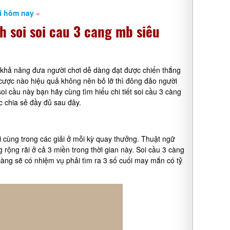
í hôm nay
«
h soi soi cau 3 cang mb siêu
ó khả năng đưa người chơi dễ dàng đạt được chiến thắng
 cược nào hiệu quả không nên bỏ lỡ thì đông đảo người
oi cầu này bạn hãy cùng tìm hiểu chi tiết soi cầu 3 càng
 chia sẻ đầy đủ sau đây.
i cùng trong các giải ở mỗi kỳ quay thưởng. Thuật ngữ
rộng rãi ở cả 3 miền trong thời gian này. Soi cầu 3 càng
càng sẽ có nhiệm vụ phải tìm ra 3 số cuối may mắn có tỷ