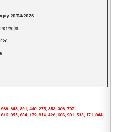
 ngày 20/04/2026
20/04/2026
2026
26
 988, 858, 891, 440, 275, 853, 306, 707
 616, 055, 684, 172, 814, 426, 606, 901, 533, 171, 044,