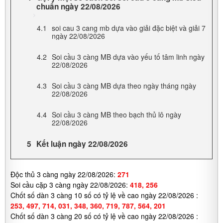
chuẩn ngày 22/08/2026
soi cau 3 cang mb dựa vào giải đặc biệt và giải 7
ngày 22/08/2026
Soi cầu 3 càng MB dựa vào yếu tố tâm linh ngày
22/08/2026
Soi cầu 3 càng MB dựa theo ngày tháng ngày
22/08/2026
Soi cầu 3 càng MB theo bạch thủ lô ngày
22/08/2026
Kết luận ngày 22/08/2026
Độc thủ 3 càng ngày 22/08/2026:
271
Soi cầu cặp 3 càng ngày 22/08/2026:
418, 256
Chốt số dàn 3 càng 10 số có tỷ lệ về cao ngày 22/08/2026 :
253, 497, 714, 031, 348, 360, 719, 787, 564, 201
Chốt số dàn 3 càng 20 số có tỷ lệ về cao ngày 22/08/2026 :