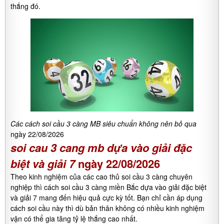
thắng đó.
Các cách soi cầu 3 càng MB siêu chuẩn không nên bỏ qua
ngày 22/08/2026
soi cau 3 cang mb dựa vào giải đặc
biệt và giải 7
ngày 22/08/2026
Theo kinh nghiệm của các cao thủ soi cầu 3 càng chuyên
nghiệp thì cách soi cầu 3 càng miền Bắc dựa vào giải đặc biệt
và giải 7 mang đến hiệu quả cực kỳ tốt. Bạn chỉ cần áp dụng
cách soi cầu này thì dù bản thân không có nhiều kinh nghiệm
vận có thể gia tăng tỷ lệ thắng cao nhất.