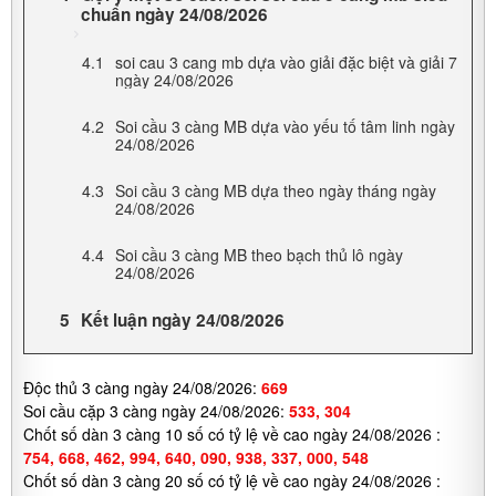
chuẩn ngày 24/08/2026
soi cau 3 cang mb dựa vào giải đặc biệt và giải 7
ngày 24/08/2026
Soi cầu 3 càng MB dựa vào yếu tố tâm linh ngày
24/08/2026
Soi cầu 3 càng MB dựa theo ngày tháng ngày
24/08/2026
Soi cầu 3 càng MB theo bạch thủ lô ngày
24/08/2026
Kết luận ngày 24/08/2026
Độc thủ 3 càng ngày 24/08/2026:
669
Soi cầu cặp 3 càng ngày 24/08/2026:
533, 304
Chốt số dàn 3 càng 10 số có tỷ lệ về cao ngày 24/08/2026 :
754, 668, 462, 994, 640, 090, 938, 337, 000, 548
Chốt số dàn 3 càng 20 số có tỷ lệ về cao ngày 24/08/2026 :