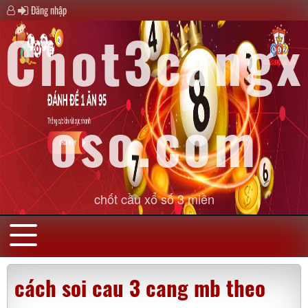
Đăng nhập
Chot3cangx
oso.com
chốt cầu xổ số 3 miền
cách soi cau 3 cang mb theo