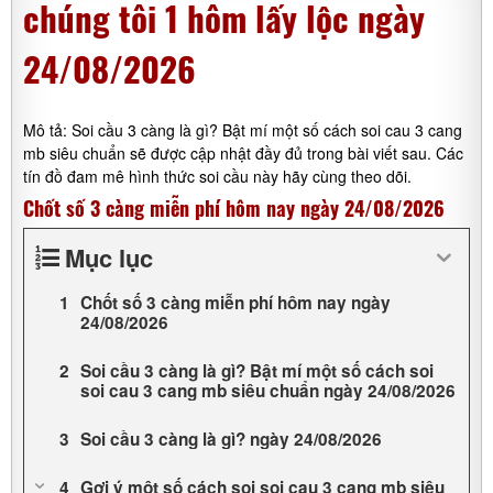
chúng tôi 1 hôm lấy lộc ngày
24/08/2026
Mô tả: Soi cầu 3 càng là gì? Bật mí một số cách soi cau 3 cang
mb siêu chuẩn sẽ được cập nhật đầy đủ trong bài viết sau. Các
tín đồ đam mê hình thức soi cầu này hãy cùng theo dõi.
Chốt số 3 càng miễn phí hôm nay ngày 24/08/2026
Mục lục
Chốt số 3 càng miễn phí hôm nay ngày
24/08/2026
Soi cầu 3 càng là gì? Bật mí một số cách soi
soi cau 3 cang mb siêu chuẩn ngày 24/08/2026
Soi cầu 3 càng là gì? ngày 24/08/2026
Gợi ý một số cách soi soi cau 3 cang mb siêu