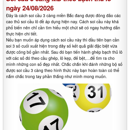
ngày 24/08/2026
Đây là cách soi cầu 3 càng miền Bắc đang được đông đảo các
cao thủ soi cầu lô đề áp dụng hiện nay. Cách soi cầu này khá
phổ biến nên chỉ cần tìm hiểu một chút sẽ có ngay hướng dẫn
thực hiện chi tiết.
Nếu bạn muốn áp dụng cách soi cầu này thì đầu tiên bạn cần
soi 3 số cuối xuất hiện trong dãy số kết quả giải đặc biệt vừa
được công bố gần nhất. Sau đó bạn tiến hành ghép bạch thủ lô
với các số đó theo cầu ghép, lô kẹp, đế bệt,…để tìm ra cho
mình những con số đẹp nhất. Chắc chắn khi đánh những bộ số
được soi cầu 3 càng theo hình thức này bạn hoàn toàn có thể
nắm chắc trong tay phần thắng như mình mong muốn.