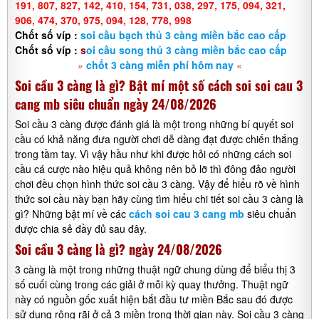
191, 807, 827, 142, 410, 154, 731, 038, 297, 175, 094, 321,
906, 474, 370, 975, 094, 128, 778, 998
Chốt số víp :
soi cầu bạch thủ 3 càng miền bắc cao cấp
Chốt số víp :
s
oi cầu song thủ 3 càng miền bắc cao cấp
»
chốt 3 càng miễn phí hôm nay
«
Soi cầu 3 càng là gì? Bật mí một số cách soi soi cau 3
cang mb siêu chuẩn ngày 24/08/2026
Soi cầu 3 càng được đánh giá là một trong những bí quyết soi
cầu có khả năng đưa người chơi dễ dàng đạt được chiến thắng
trong tầm tay. Vì vậy hầu như khi được hỏi có những cách soi
cầu cá cược nào hiệu quả không nên bỏ lỡ thì đông đảo người
chơi đều chọn hình thức soi cầu 3 càng. Vậy để hiểu rõ về hình
thức soi cầu này bạn hãy cùng tìm hiểu chi tiết soi cầu 3 càng là
gì? Những bật mí về các
cách soi cau 3 cang mb
siêu chuẩn
được chia sẻ đầy đủ sau đây.
Soi cầu 3 càng là gì? ngày 24/08/2026
3 càng là một trong những thuật ngữ chung dùng để biểu thị 3
số cuối cùng trong các giải ở mỗi kỳ quay thưởng. Thuật ngữ
này có nguồn gốc xuất hiện bắt đầu tư miền Bắc sau đó được
sử dụng rộng rãi ở cả 3 miền trong thời gian này. Soi cầu 3 càng