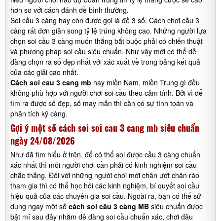
hơn so với cách đánh đề bình thường.
Soi cầu 3 càng hay còn được gọi là đề 3 số. Cách chơi cầu 3
càng rất đơn giản song tỷ lệ trúng không cao. Những người lựa
chọn soi cầu 3 càng muốn thắng bắt buộc phải có chiến thuật
và phương pháp soi cầu siêu chuẩn. Như vậy mới có thể dễ
dàng chọn ra số đẹp nhất với xác xuất về trong bảng kết quả
của các giải cao nhất.
Cách soi cau 3 cang mb
hay miền Nam, miền Trung gì đều
không phù hợp với người chơi soi cầu theo cảm tính. Bởi vì để
tìm ra được số đẹp, số may mắn thì cần có sự tính toán và
phân tích kỹ càng.
Gợi ý một số cách soi soi cau 3 cang mb siêu chuẩn
ngày 24/08/2026
Như đã tìm hiểu ở trên, để có thể soi được cầu 3 càng chuẩn
xác nhất thì mỗi người chơi cần phải có kinh nghiệm soi cầu
chắc thắng. Đối với những người chơi mới chân ướt chân ráo
tham gia thì có thể học hỏi các kinh nghiệm, bí quyết soi cầu
hiệu quả của các chuyên gia soi cầu. Ngoài ra, bạn có thể sử
dụng ngay một số
cách soi cầu 3 càng MB
siêu chuẩn được
bật mí sau đây nhằm dễ dàng soi cầu chuẩn xác, chơi đâu