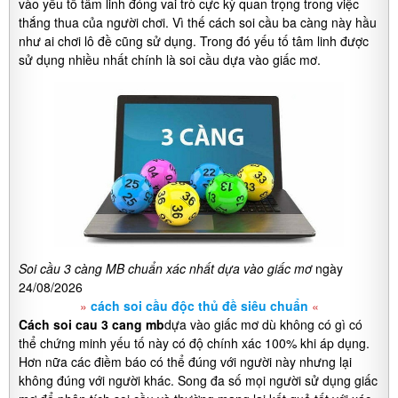
vào yếu tố tâm linh đóng vai trò cực kỳ quan trọng trong việc
thắng thua của người chơi. Vì thế cách soi cầu ba càng này hầu
như ai chơi lô đề cũng sử dụng. Trong đó yếu tố tâm linh được
sử dụng nhiều nhất chính là soi cầu dựa vào giấc mơ.
Soi cầu 3 càng MB chuẩn xác nhất dựa vào giấc mơ
ngày
24/08/2026
»
cách soi cầu độc thủ đề siêu chuẩn
«
Cách soi cau 3 cang mb
dựa vào giấc mơ dù không có gì có
thể chứng minh yếu tố này có độ chính xác 100% khi áp dụng.
Hơn nữa các điềm báo có thể đúng với người này nhưng lại
không đúng với người khác. Song đa số mọi người sử dụng giấc