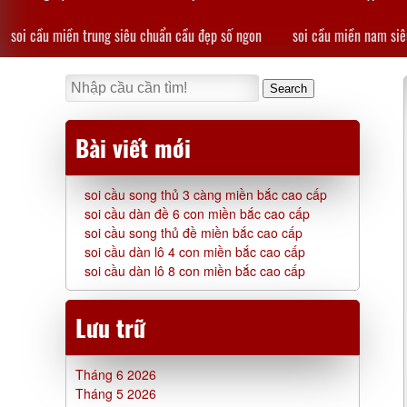
soi cầu miền trung siêu chuẩn cầu đẹp số ngon
soi cầu miền nam siê
Search
Bài viết mới
soi cầu song thủ 3 càng miền bắc cao cấp
soi cầu dàn đề 6 con miền bắc cao cấp
soi cầu song thủ đề miền bắc cao cấp
soi cầu dàn lô 4 con miền bắc cao cấp
soi cầu dàn lô 8 con miền bắc cao cấp
Lưu trữ
Tháng 6 2026
Tháng 5 2026