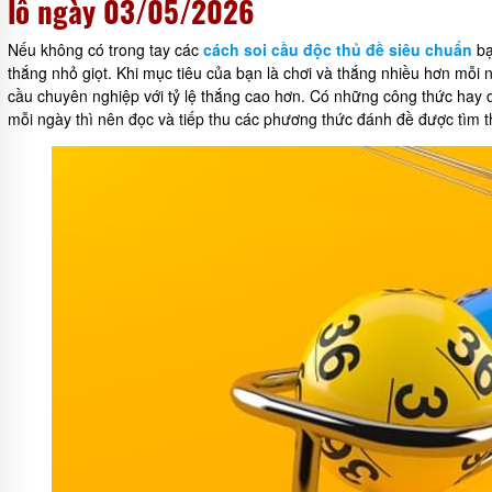
lô ngày 03/05/2026
Nếu không có trong tay các
cách soi cầu độc thủ đề siêu chuẩn
bạ
thắng nhỏ giọt. Khi mục tiêu của bạn là chơi và thắng nhiều hơn mỗi n
cầu chuyên nghiệp với tỷ lệ thắng cao hơn. Có những công thức hay d
mỗi ngày thì nên đọc và tiếp thu các phương thức đánh đề được tìm 