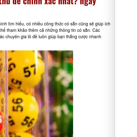
thủ đề chính xác nhất? ngày
ình tìm hiểu, có nhiều công thức có sẵn cũng sẽ giúp ích
có thể tham khảo thêm cả những thông tin có sẵn. Các
 các chuyên gia lô đề luôn giúp bạn thắng cược nhanh