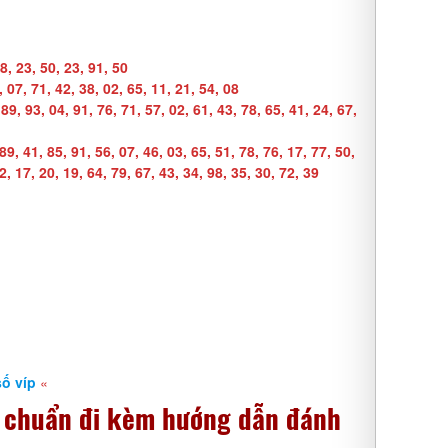
8, 23, 50, 23, 91, 50
, 07, 71, 42, 38, 02, 65, 11, 21, 54, 08
 89, 93, 04, 91, 76, 71, 57, 02, 61, 43, 78, 65, 41, 24, 67,
89, 41, 85, 91, 56, 07, 46, 03, 65, 51, 78, 76, 17, 77, 50,
2, 17, 20, 19, 64, 79, 67, 43, 34, 98, 35, 30, 72, 39
số víp
«
u chuẩn đi kèm hướng dẫn đánh