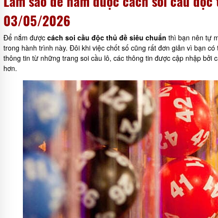
Làm sao để nắm được cách soi cầu độc 
03/05/2026
Để nắm được
cách soi cầu độc thủ đề siêu chuẩn
thì bạn nên tự m
trong hành trình này. Đôi khi việc chốt số cũng rất đơn giản vì bạn 
thông tin từ những trang soi cầu lô, các thông tin được cập nhập bởi
hơn.