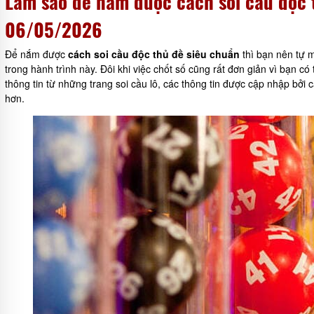
Làm sao để nắm được cách soi cầu độc 
06/05/2026
Để nắm được
cách soi cầu độc thủ đề siêu chuẩn
thì bạn nên tự m
trong hành trình này. Đôi khi việc chốt số cũng rất đơn giản vì bạn 
thông tin từ những trang soi cầu lô, các thông tin được cập nhập bởi
hơn.