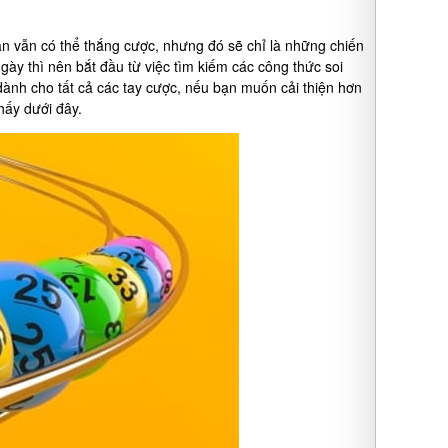
n vẫn có thể thắng cược, nhưng đó sẽ chỉ là những chiến
gày thì nên bắt đầu từ việc tìm kiếm các công thức soi
ành cho tất cả các tay cược, nếu bạn muốn cải thiện hơn
thấy dưới đây.