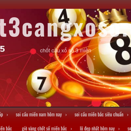
t3cangxoso
chốt cầu xổ số 3 miền
ấp
soi cầu miền nam hôm nay
soi cầu miền bắc siêu chuẩn
iền bắc
giờ vàng chốt số miền bắc
lô đẹp nhất hôm nay
s