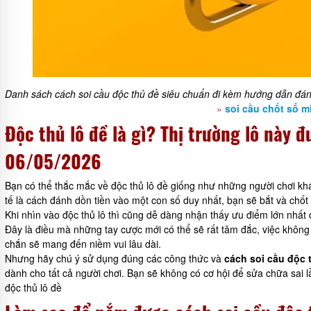
Danh sách cách soi cầu độc thủ đề siêu chuẩn đi kèm hướng dẫn đá
»
soi cầu chốt số m
Độc thủ lô đề là gì? Thị trường lô này 
06/05/2026
Bạn có thể thắc mắc về độc thủ lô đề giống như những người chơi khác 
tế là cách đánh dồn tiền vào một con số duy nhất, bạn sẽ bắt và chốt
Khi nhìn vào độc thủ lô thì cũng dễ dàng nhận thấy ưu điểm lớn nhất 
Đây là điều mà những tay cược mới có thể sẽ rất tâm đắc, việc không
chắn sẽ mang đến niềm vui lâu dài.
Nhưng hãy chú ý sử dụng đúng các công thức và
cách soi cầu độc 
dành cho tất cả người chơi. Bạn sẽ không có cơ hội để sửa chữa sai l
độc thủ lô đề