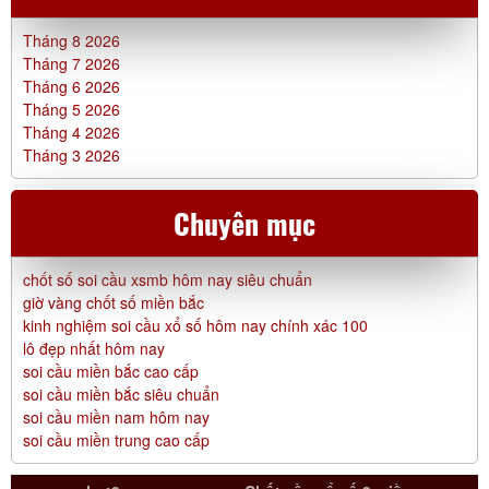
Tháng 8 2026
Tháng 7 2026
Tháng 6 2026
Tháng 5 2026
Tháng 4 2026
Tháng 3 2026
Chuyên mục
chốt số soi cầu xsmb hôm nay siêu chuẩn
giờ vàng chốt số miền bắc
kinh nghiệm soi cầu xổ số hôm nay chính xác 100
lô đẹp nhất hôm nay
soi cầu miền bắc cao cấp
soi cầu miền bắc siêu chuẩn
soi cầu miền nam hôm nay
soi cầu miền trung cao cấp