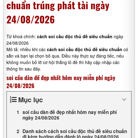
chuẩn trúng phát tài ngày
24/08/2026
Từ khoá chính:
cách soi cầu độc thủ đề siêu chuẩn
ngày
24/08/2026
Mô tả: nhiều khi các
cách soi cầu độc thủ đề siêu chuẩn
có
sẵn và bạn lại chọn bỏ qua. Điều này thực sự đáng tiếc, nếu
không muốn bỏ lỡ cơ hội thắng lô đề thì hãy cập nhập các
thông tin sau đây.
soi cầu dàn đề đẹp nhất hôm nay miễn phí ngày
24/08/2026
Mục lục
soi cầu dàn đề đẹp nhất hôm nay miễn phí
ngày 24/08/2026
Danh sách cách soi cầu độc thủ đề siêu chuẩn
đi kèm hướng dẫn đánh lô ngày 24/08/2026