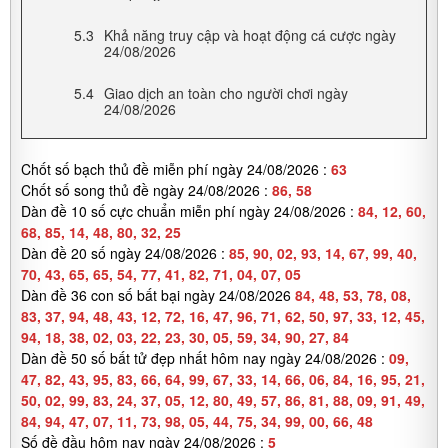
Khả năng truy cập và hoạt động cá cược ngày
24/08/2026
Giao dịch an toàn cho người chơi ngày
24/08/2026
Chốt số bạch thủ đề miễn phí ngày 24/08/2026 :
63
Chốt số song thủ đề ngày 24/08/2026 :
86, 58
Dàn đề 10 số cực chuẩn miễn phí ngày 24/08/2026 :
84, 12, 60,
68, 85, 14, 48, 80, 32, 25
Dàn đề 20 số ngày 24/08/2026 :
85, 90, 02, 93, 14, 67, 99, 40,
70, 43, 65, 65, 54, 77, 41, 82, 71, 04, 07, 05
Dàn đề 36 con số bất bại ngày 24/08/2026
84, 48, 53, 78, 08,
83, 37, 94, 48, 43, 12, 72, 16, 47, 96, 71, 62, 50, 97, 33, 12, 45,
94, 18, 38, 02, 03, 22, 23, 30, 05, 59, 34, 90, 27, 84
Dàn đề 50 số bất tử đẹp nhất hôm nay ngày 24/08/2026 :
09,
47, 82, 43, 95, 83, 66, 64, 99, 67, 33, 14, 66, 06, 84, 16, 95, 21,
50, 02, 99, 83, 24, 37, 05, 12, 80, 49, 57, 86, 81, 88, 09, 91, 49,
84, 94, 47, 07, 11, 73, 98, 05, 44, 75, 34, 99, 00, 66, 48
Số đề đầu hôm nay ngày 24/08/2026 :
5