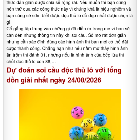
thức dân gian được chia sẻ rộng rãi. Nếu muốn thì bạn cũng
nên thử qua các công thức này vì chúng khá là hiệu nghiệm và
bạn cũng sẽ sớm biết được độc thủ lô đề đẹp nhất được chọn là
gì
Cố gắng tập trung vào những gì đã diễn ra trong mơ vì bạn sẽ
cần đến những thông tin này khi soi cầu. Số mơ rất đơn giản
nhưng cần xác định đúng các hình ảnh thì bạn mới có thể đặt
cược thành công. Chẳng hạn như nếu nằm mơ thấy hình ảnh
ăn trộm thì đánh 01, nhưng nếu là hình ảnh của bếp lửa thì
chốt độc thủ lô con 86,…
Dự đoán soi cầu độc thủ lô với tổng
dồn giải nhất ngày 24/08/2026