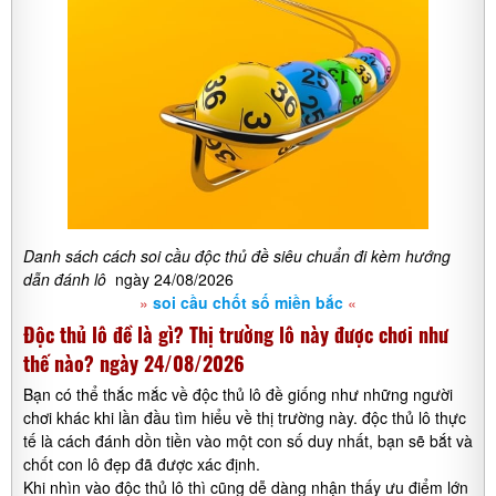
Danh sách cách soi cầu độc thủ đề siêu chuẩn đi kèm hướng
dẫn đánh lô
ngày 24/08/2026
»
soi cầu chốt số miền bắc
«
Độc thủ lô đề là gì? Thị trường lô này được chơi như
thế nào? ngày 24/08/2026
Bạn có thể thắc mắc về độc thủ lô đề giống như những người
chơi khác khi lần đầu tìm hiểu về thị trường này. độc thủ lô thực
tế là cách đánh dồn tiền vào một con số duy nhất, bạn sẽ bắt và
chốt con lô đẹp đã được xác định.
Khi nhìn vào độc thủ lô thì cũng dễ dàng nhận thấy ưu điểm lớn