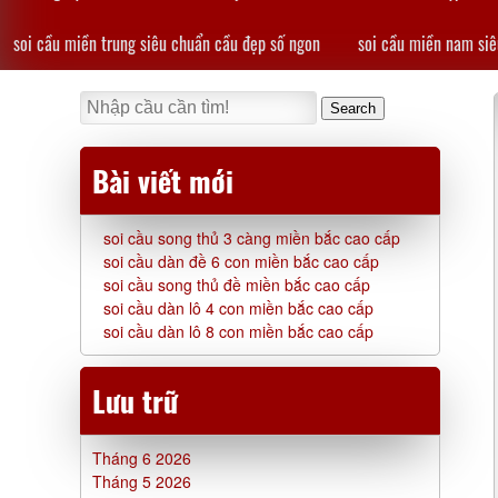
soi cầu miền trung siêu chuẩn cầu đẹp số ngon
soi cầu miền nam siê
Search
Bài viết mới
soi cầu song thủ 3 càng miền bắc cao cấp
soi cầu dàn đề 6 con miền bắc cao cấp
soi cầu song thủ đề miền bắc cao cấp
soi cầu dàn lô 4 con miền bắc cao cấp
soi cầu dàn lô 8 con miền bắc cao cấp
Lưu trữ
Tháng 6 2026
Tháng 5 2026