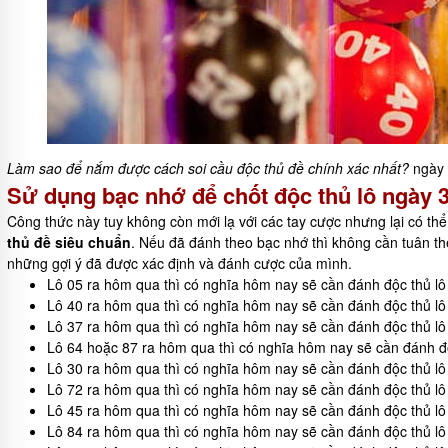
Làm sao để nắm được cách soi cầu độc thủ đề chính xác nhất?
ngày 
Sử dụng bạc nhớ để chốt độc thủ lô ngày 
Công thức này tuy không còn mới lạ với các tay cược nhưng lại có th
thủ đề siêu chuẩn
. Nếu đã đánh theo bạc nhớ thì không cần tuân th
những gợi ý đã được xác định và đánh cược của mình.
Lô 05 ra hôm qua thì có nghĩa hôm nay sẽ cần đánh độc thủ lô 
Lô 40 ra hôm qua thì có nghĩa hôm nay sẽ cần đánh độc thủ lô 
Lô 37 ra hôm qua thì có nghĩa hôm nay sẽ cần đánh độc thủ lô 
Lô 64 hoặc 87 ra hôm qua thì có nghĩa hôm nay sẽ cần đánh độ
Lô 30 ra hôm qua thì có nghĩa hôm nay sẽ cần đánh độc thủ lô 
Lô 72 ra hôm qua thì có nghĩa hôm nay sẽ cần đánh độc thủ lô 
Lô 45 ra hôm qua thì có nghĩa hôm nay sẽ cần đánh độc thủ lô 
Lô 84 ra hôm qua thì có nghĩa hôm nay sẽ cần đánh độc thủ lô 