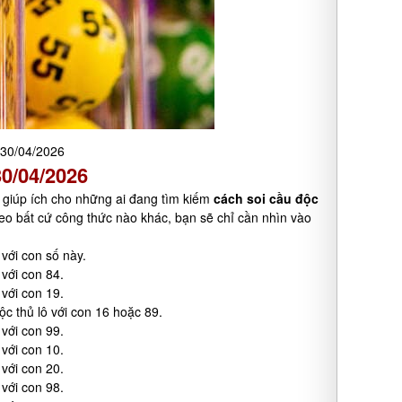
30/04/2026
30/04/2026
ể giúp ích cho những ai đang tìm kiếm
cách soi cầu độc
eo bất cứ công thức nào khác, bạn sẽ chỉ cần nhìn vào
với con số này.
với con 84.
với con 19.
c thủ lô với con 16 hoặc 89.
với con 99.
với con 10.
với con 20.
với con 98.