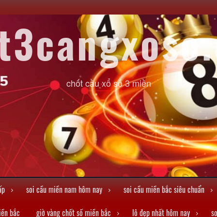
t3cangxoso
chốt cầu xổ số 3 miền
ấp
soi cầu miền nam hôm nay
soi cầu miền bắc siêu chuẩn
iền bắc
giờ vàng chốt số miền bắc
lô đẹp nhất hôm nay
s