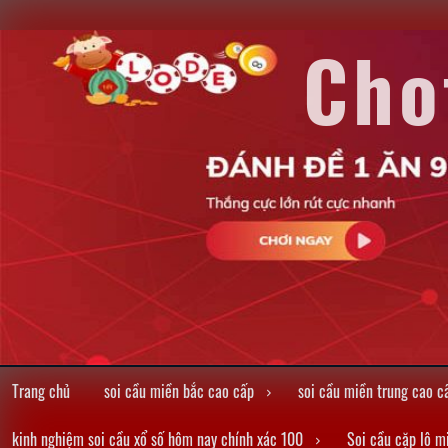
Cho
Trang chủ
soi cầu miền bắc cao cấp
soi cầu miền trung cao c
kinh nghiệm soi cầu xổ số hôm nay chính xác 100
Soi cầu cặp lô m