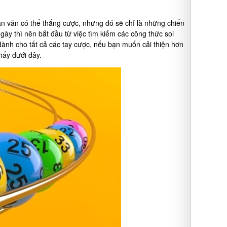
n vẫn có thể thắng cược, nhưng đó sẽ chỉ là những chiến
gày thì nên bắt đầu từ việc tìm kiếm các công thức soi
ành cho tất cả các tay cược, nếu bạn muốn cải thiện hơn
thấy dưới đây.