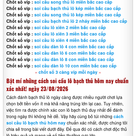
Chốt số víp :
soi cầu song thủ lô miền bắc cao cấp
Chốt số víp :
soi cầu bạch thủ lô kép miền bắc cao cấp
Chốt số víp :
soi cầu song thủ lô kép miền bắc cao cấp
Chốt số víp :
soi cầu bạch thủ lô 2 nháy miền bắc cao cấp
Chốt số víp :
soi cầu lô xiên 2 miền bắc cao cấp
Chốt số víp :
soi cầu lô xiên 3 miền bắc cao cấp
Chốt số víp :
soi cầu lô xiên 4 miền bắc cao cấp
Chốt số víp :
soi cầu dàn lô 4 con miền bắc cao cấp
Chốt số víp :
soi cầu dàn lô 6 con miền bắc cao cấp
Chốt số víp :
soi cầu dàn lô 8 con miền bắc cao cấp
Chốt số víp :
soi cầu dàn lô 10 con miền bắc cao cấp
»
chốt số 3 càng víp mỗi ngày
«
Bật mí những cách soi cầu lô bạch thủ hôm nay chuẩn
xác nhất! ngày 23/08/2026
Cách đánh bạch thủ lô ngày càng được nhiều người chơi lựa
chọn bởi tiền vốn ít mà khả năng trúng lớn lại cao. Tuy nhiên,
việc tìm ra được chính xác con lô bạch thủ duy nhất để đánh
trong ngày thì không hề dễ. Vậy hãy cùng bỏ túi những
cách
soi cầu lô bạch thủ hôm nay
chuẩn xác nhất, được chúng tôi
chia sẻ trong bài viết dưới đây. Để qua đó có cách chơi độc thủ
lô hiệu quả và mang về số tiền thưởng cực lớn.