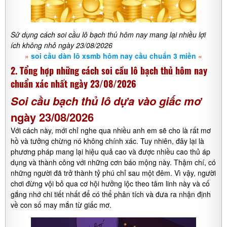
Sử dụng cách soi cầu lô bạch thủ hôm nay mang lại nhiều lợi
ích không nhỏ ngày 23/08/2026
»
soi cầu dàn lô xsmb hôm nay cầu chuẩn 3 miền
«
2. Tổng hợp những cách soi cầu lô bạch thủ hôm nay
chuẩn xác nhất ngày 23/08/2026
Soi cầu bạch thủ lô dựa vào giấc mơ
ngày 23/08/2026
Với cách này, mới chỉ nghe qua nhiều anh em sẽ cho là rất mơ
hồ và tưởng chừng nó không chính xác. Tuy nhiên, đây lại là
phương pháp mang lại hiệu quả cao và được nhiều cao thủ áp
dụng và thành công với những cơn báo mộng này. Thậm chí, có
những người đã trở thành tỷ phú chỉ sau một đêm. Vì vậy, người
chơi đừng vội bỏ qua cơ hội hưởng lộc theo tâm linh này và cố
gắng nhớ chi tiết nhất để có thể phân tích và đưa ra nhận định
về con số may mắn từ giấc mơ.