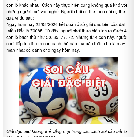
con lô khác nhau. Cách này thực hiện cũng không quá khó với
những người mới vào nghề. Người chơi có thể theo dõi cụ thể
qua ví dụ sau:
Ngày hôm nay 23/08/2026 kết quả xổ số giải đặc biệt của đài
miền Bắc là 70085. Từ đây, người chơi thực hiện lọc ra được 4
con lô bạch thủ như 50, 65, 77, 72. Nhưng từ 4 con này, người
chơi tiếp tục tìm ra con bạch thủ nào mà bản thân cho là may
mắn nhất để đánh cho ngày hôm nay.
Giải đặc biệt không thể vắng mặt trong các cách soi cầu bắt lô