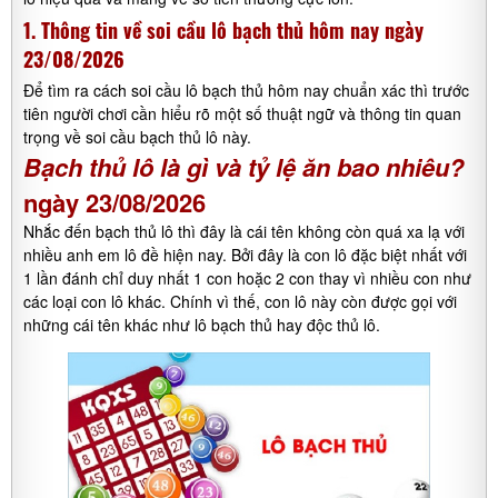
1. Thông tin về soi cầu lô bạch thủ hôm nay ngày
23/08/2026
Để tìm ra cách soi cầu lô bạch thủ hôm nay chuẩn xác thì trước
tiên người chơi cần hiểu rõ một số thuật ngữ và thông tin quan
trọng về soi cầu bạch thủ lô này.
Bạch thủ lô là gì và tỷ lệ ăn bao nhiêu?
ngày 23/08/2026
Nhắc đến bạch thủ lô thì đây là cái tên không còn quá xa lạ với
nhiều anh em lô đề hiện nay. Bởi đây là con lô đặc biệt nhất với
1 lần đánh chỉ duy nhất 1 con hoặc 2 con thay vì nhiều con như
các loại con lô khác. Chính vì thế, con lô này còn được gọi với
những cái tên khác như lô bạch thủ hay độc thủ lô.