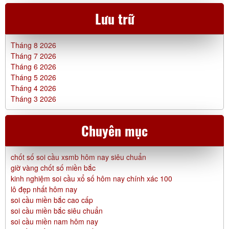
Lưu trữ
Tháng 8 2026
Tháng 7 2026
Tháng 6 2026
Tháng 5 2026
Tháng 4 2026
Tháng 3 2026
Chuyên mục
chốt số soi cầu xsmb hôm nay siêu chuẩn
giờ vàng chốt số miền bắc
kinh nghiệm soi cầu xổ số hôm nay chính xác 100
lô đẹp nhất hôm nay
soi cầu miền bắc cao cấp
soi cầu miền bắc siêu chuẩn
soi cầu miền nam hôm nay