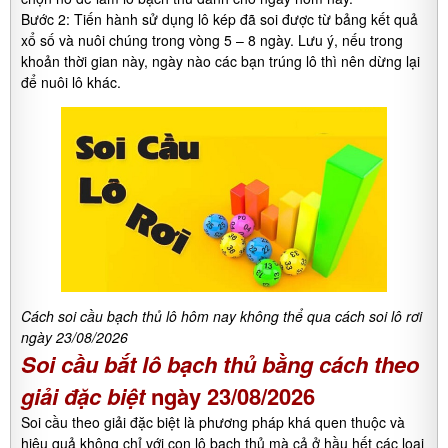
Bước 2: Tiến hành sử dụng lô kép đã soi được từ bảng kết quả
xổ số và nuôi chúng trong vòng 5 – 8 ngày. Lưu ý, nếu trong
khoản thời gian này, ngày nào các bạn trúng lô thì nên dừng lại
để nuôi lô khác.
Cách soi cầu bạch thủ lô hôm nay không thể qua cách soi lô rơi
ngày 23/08/2026
Soi cầu bắt lô bạch thủ bằng cách theo
giải đặc biệt
ngày 23/08/2026
Soi cầu theo giải đặc biệt là phương pháp khá quen thuộc và
hiệu quả không chỉ với con lô bạch thủ mà cả ở hầu hết các loại