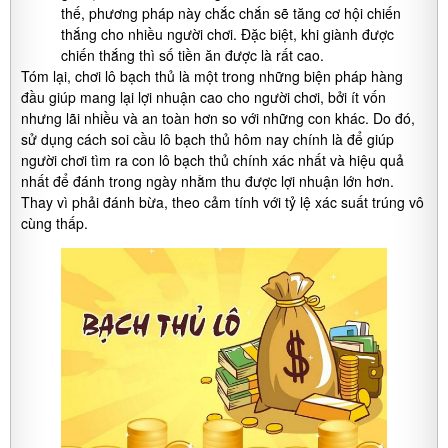
thế, phương pháp này chắc chắn sẽ tăng cơ hội chiến
thắng cho nhiều người chơi. Đặc biệt, khi giành được
chiến thắng thì số tiền ăn được là rất cao.
Tóm lại, chơi lô bạch thủ là một trong những biện pháp hàng
đầu giúp mang lại lợi nhuận cao cho người chơi, bởi ít vốn
nhưng lãi nhiều và an toàn hơn so với những con khác. Do đó,
sử dụng cách soi cầu lô bạch thủ hôm nay chính là để giúp
người chơi tìm ra con lô bạch thủ chính xác nhất và hiệu quả
nhất để đánh trong ngày nhằm thu được lợi nhuận lớn hơn.
Thay vì phải đánh bừa, theo cảm tính với tỷ lệ xác suất trúng vô
cùng thấp.