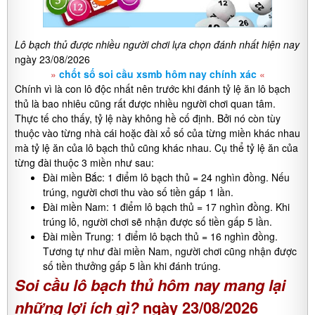
Lô bạch thủ được nhiều người chơi lựa chọn đánh nhất hiện nay
ngày 23/08/2026
»
chốt số soi cầu xsmb hôm nay chính xác
«
Chính vì là con lô độc nhất nên trước khi đánh tỷ lệ ăn lô bạch
thủ là bao nhiêu cũng rất được nhiều người chơi quan tâm.
Thực tế cho thấy, tỷ lệ này không hề cố định. Bởi nó còn tùy
thuộc vào từng nhà cái hoặc đài xổ số của từng miền khác nhau
mà tỷ lệ ăn của lô bạch thủ cũng khác nhau. Cụ thể tỷ lệ ăn của
từng đài thuộc 3 miền như sau:
Đài miền Bắc: 1 điểm lô bạch thủ = 24 nghìn đồng. Nếu
trúng, người chơi thu vào số tiền gấp 1 lần.
Đài miền Nam: 1 điểm lô bạch thủ = 17 nghìn đồng. Khi
trúng lô, người chơi sẽ nhận được số tiền gấp 5 lần.
Đài miền Trung: 1 điểm lô bạch thủ = 16 nghìn đồng.
Tương tự như đài miền Nam, người chơi cũng nhận được
số tiền thưởng gấp 5 lần khi đánh trúng.
Soi cầu lô bạch thủ hôm nay mang lại
những lợi ích gì?
ngày 23/08/2026