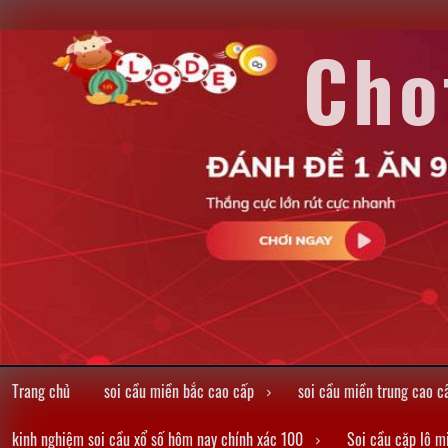
Cho
Trang chủ
soi cầu miền bắc cao cấp
soi cầu miền trung cao c
kinh nghiệm soi cầu xổ số hôm nay chính xác 100
Soi cầu cặp lô m