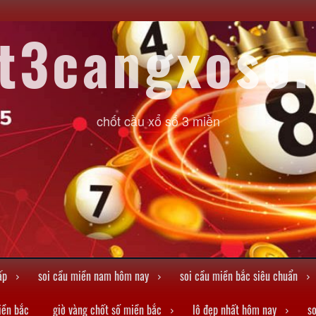
t3cangxoso
chốt cầu xổ số 3 miền
ấp
soi cầu miền nam hôm nay
soi cầu miền bắc siêu chuẩn
iền bắc
giờ vàng chốt số miền bắc
lô đẹp nhất hôm nay
s