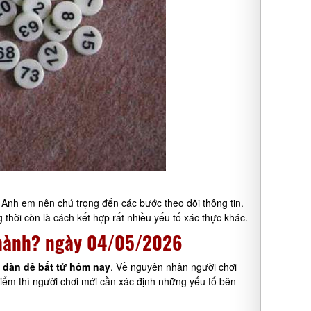
. Anh em nên chú trọng đến các bước theo dõi thông tin.
 thời còn là cách kết hợp rất nhiều yếu tố xác thực khác.
h hành? ngày 04/05/2026
 dàn đề bất tử hôm nay
. Về nguyên nhân người chơi
iểm thì người chơi mới cần xác định những yếu tố bên