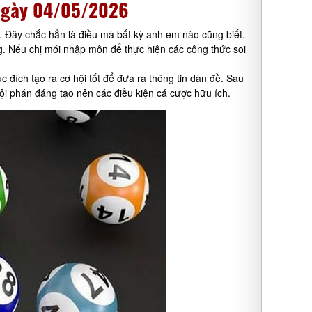
 ngày 04/05/2026
h. Đây chắc hẳn là điều mà bất kỳ anh em nào cũng biết.
. Nếu chị mới nhập môn để thực hiện các công thức soi
đích tạo ra cơ hội tốt để đưa ra thông tin dàn đề. Sau
ội phán đáng tạo nên các điều kiện cá cược hữu ích.