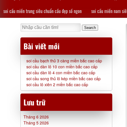
soi cầu miền trung siêu chuẩn cầu đẹp số ngon
soi cầu miền nam siê
Search
Bài viết mới
soi cầu bạch thủ 3 càng miền bắc cao cấp
soi cầu dàn lô 10 con miền bắc cao cấp
soi cầu dàn lô 4 con miền bắc cao cấp
soi cầu song thủ lô kép miền bắc cao cấp
soi cầu lô xiên 2 miền bắc cao cấp
Lưu trữ
Tháng 6 2026
Tháng 5 2026