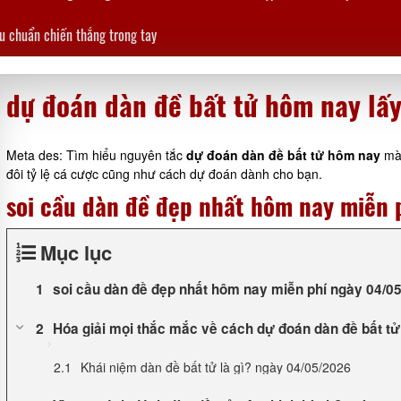
u chuẩn chiến thắng trong tay
dự đoán dàn đề bất tử hôm nay l
Meta des: Tìm hiểu nguyên tắc
dự đoán dàn đề bất tử hôm nay
mà 
đôi tỷ lệ cá cược cũng như cách dự đoán dành cho bạn.
soi cầu dàn đề đẹp nhất hôm nay miễn
Mục lục
soi cầu dàn đề đẹp nhất hôm nay miễn phí ngày 04/0
Hóa giải mọi thắc mắc về cách dự đoán dàn đề bất t
Khái niệm dàn đề bất tử là gì? ngày 04/05/2026