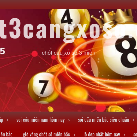
t3cangxoso
chốt cầu xổ số 3 miền
ấp
soi cầu miền nam hôm nay
soi cầu miền bắc siêu chuẩn
iền bắc
giờ vàng chốt số miền bắc
lô đẹp nhất hôm nay
s