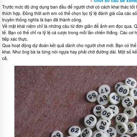
»
chốt số cầu đề xsm
Trước mức độ ứng dụng ban đầu để người chơi có cách khai thác tốt
thích hợp. Đồng thời anh em có thể chọn lọc tỷ lệ đánh giá của các 
truyền thống nghĩa là bạn đã thành công.
Về mặt khái niệm chỉ là những câu từ đơn giản để ảnh em đọc qua. Q
tế. Bạn có thể chỉ ra tỷ lệ cá cược trong mỗi lần chiến thắng. Các c
tiếp xác thực.
Qua hoạt động dự đoán kết quả dành cho người chơi mới. Bạn có thể 
khai. Như ông bà ta từng nói ngựa hay phải chờ đường dài. Một số kế
cả.