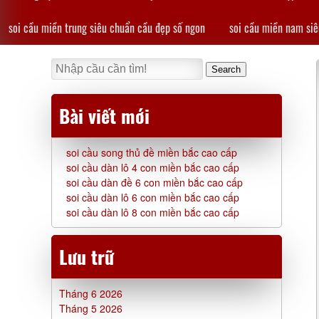
soi cầu miền trung siêu chuẩn cầu đẹp số ngon
soi cầu miền nam siê
Search
Bài viết mới
soi cầu song thủ đề miền bắc cao cấp
soi cầu dàn lô 4 con miền bắc cao cấp
soi cầu dàn đề 6 con miền bắc cao cấp
soi cầu dàn lô 6 con miền bắc cao cấp
soi cầu dàn lô 8 con miền bắc cao cấp
Lưu trữ
Tháng 6 2026
Tháng 5 2026