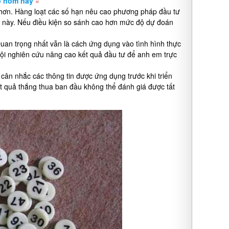
b hôm nay
«
 hơn. Hàng loạt các số hạn nêu cao phương pháp đầu tư
số này. Nếu điều kiện so sánh cao hơn mức độ dự đoán
uan trọng nhất vẫn là cách ứng dụng vào tình hình thực
ơ hội nghiên cứu nâng cao kết quả đầu tư để anh em trực
cân nhắc các thông tin được ứng dụng trước khi triển
t quả thắng thua ban đầu không thể đánh giá được tất