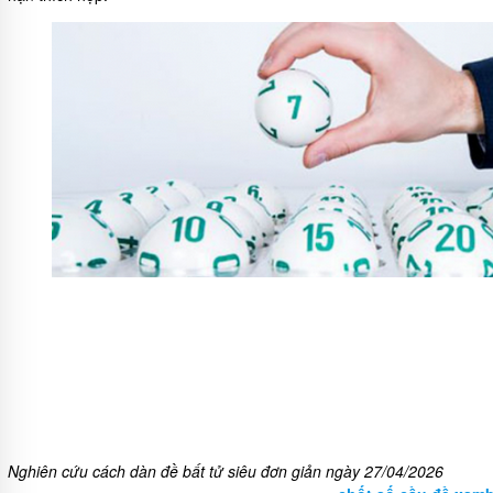
Nghiên cứu cách dàn đề bất tử siêu đơn giản ngày 27/04/2026