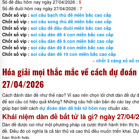
Số đề đầu hôm nay ngày 27/04/2026 :
5
Số đề đuôi hôm nay ngày 27/04/2026 :
7
Chốt số víp :
soi cầu bạch thủ đề miền bắc cao cấp
Chốt số víp :
soi cầu song thủ đề miền bắc cao cấp
Chốt số víp :
soi cầu đề đầu đuôi miền bắc cao cấp
Chốt số víp :
soi cầu dàn đề 4 con miền bắc cao cấp
Chốt số víp :
soi cầu dàn đề 6 con miền bắc cao cấp
Chốt số víp :
soi cầu dàn đề 8 con miền bắc cao cấp
Chốt số víp :
soi cầu dàn đề 10 con miền bắc cao cấp
»
chốt 3 càng xổ số 
Hóa giải mọi thắc mắc về cách dự đoán
27/04/2026
Cách đánh dàn đề như thế nào? Vì sao nên chọn lối chơi dàn đề dự 
để soi cầu có hiệu quả không? Những câu hỏi căn bản do các tay chơi 
giúp bạn biết cách
dự đoán dàn đề bất tử hôm nay
chuẩn xác.
Khái niệm dàn đề bất tử là gì? ngày 27/04
Dàn đề được coi như một phương pháp cá cược thịnh hành trên thị 
đề. Điều đó có nghĩa là cả tân thủ và cao thủ đều muốn triển khai. 
hạn thích hợp.