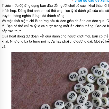
»
chốt số cầu đề xsm
Trước mức độ ứng dụng ban đầu để người chơi có cách khai thác tốt
thích hợp. Đồng thời anh em có thể chọn lọc tỷ lệ đánh giá của các 
truyền thống nghĩa là bạn đã thành công.
Về mặt khái niệm chỉ là những câu từ đơn giản để ảnh em đọc qua. Q
tế. Bạn có thể chỉ ra tỷ lệ cá cược trong mỗi lần chiến thắng. Các c
tiếp xác thực.
Qua hoạt động dự đoán kết quả dành cho người chơi mới. Bạn có thể 
khai. Như ông bà ta từng nói ngựa hay phải chờ đường dài. Một số kế
cả.