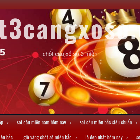
t3cangxoso
chốt cầu xổ số 3 miền
ấp
soi cầu miền nam hôm nay
soi cầu miền bắc siêu chuẩn
iền bắc
giờ vàng chốt số miền bắc
lô đẹp nhất hôm nay
s