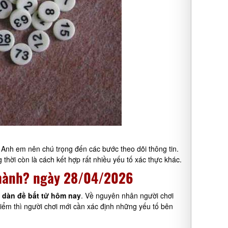
. Anh em nên chú trọng đến các bước theo dõi thông tin.
 thời còn là cách kết hợp rất nhiều yếu tố xác thực khác.
 hành? ngày 28/04/2026
 dàn đề bất tử hôm nay
. Về nguyên nhân người chơi
iểm thì người chơi mới cần xác định những yếu tố bên