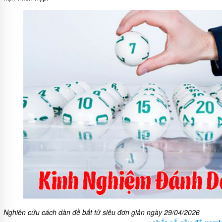
Nghiên cứu cách dàn đề bất tử siêu đơn giản ngày 29/04/2026