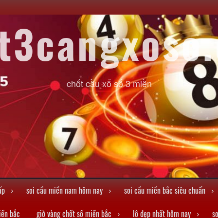
t3cangxoso
chốt cầu xổ số 3 miền
ấp
soi cầu miền nam hôm nay
soi cầu miền bắc siêu chuẩn
iền bắc
giờ vàng chốt số miền bắc
lô đẹp nhất hôm nay
s