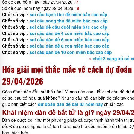
Số đề đầu hôm nay ngày 29/04/2026 :
7
Số đề đuôi hôm nay ngày 29/04/2026 :
9
Chốt số víp :
soi cầu bạch thủ đề miền bắc cao cấp
Chốt số víp :
soi cầu song thủ đề miền bắc cao cấp
Chốt số víp :
soi cầu đề đầu đuôi miền bắc cao cấp
Chốt số víp :
soi cầu dàn đề 4 con miền bắc cao cấp
Chốt số víp :
soi cầu dàn đề 6 con miền bắc cao cấp
Chốt số víp :
soi cầu dàn đề 8 con miền bắc cao cấp
Chốt số víp :
soi cầu dàn đề 10 con miền bắc cao cấp
»
chốt 3 càng xổ số 
Hóa giải mọi thắc mắc về cách dự đoán
29/04/2026
Cách đánh dàn đề như thế nào? Vì sao nên chọn lối chơi dàn đề dự 
để soi cầu có hiệu quả không? Những câu hỏi căn bản do các tay chơi 
giúp bạn biết cách
dự đoán dàn đề bất tử hôm nay
chuẩn xác.
Khái niệm dàn đề bất tử là gì? ngày 29/04
Dàn đề được coi như một phương pháp cá cược thịnh hành trên thị 
đề. Điều đó có nghĩa là cả tân thủ và cao thủ đều muốn triển khai. 
hạn thích hợp.