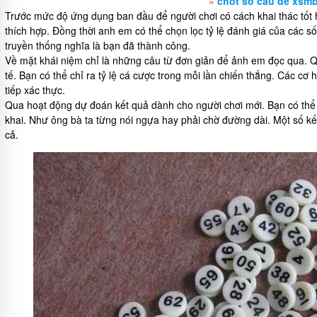
»
chốt số cầu đề xsm
Trước mức độ ứng dụng ban đầu để người chơi có cách khai thác tốt
thích hợp. Đồng thời anh em có thể chọn lọc tỷ lệ đánh giá của các 
truyền thống nghĩa là bạn đã thành công.
Về mặt khái niệm chỉ là những câu từ đơn giản để ảnh em đọc qua. Q
tế. Bạn có thể chỉ ra tỷ lệ cá cược trong mỗi lần chiến thắng. Các c
tiếp xác thực.
Qua hoạt động dự đoán kết quả dành cho người chơi mới. Bạn có thể 
khai. Như ông bà ta từng nói ngựa hay phải chờ đường dài. Một số kế
cả.