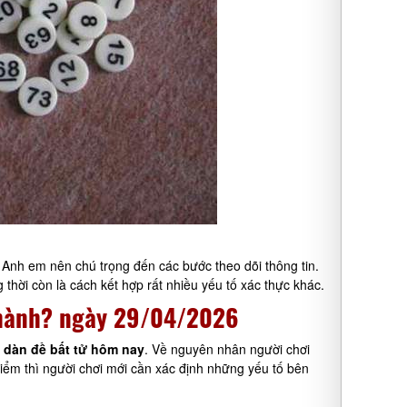
. Anh em nên chú trọng đến các bước theo dõi thông tin.
 thời còn là cách kết hợp rất nhiều yếu tố xác thực khác.
h hành? ngày 29/04/2026
 dàn đề bất tử hôm nay
. Về nguyên nhân người chơi
iểm thì người chơi mới cần xác định những yếu tố bên