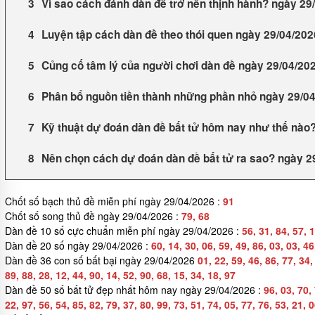
Vì sao cách đánh dàn đề trở nên thịnh hành? ngày 29
Luyện tập cách dàn đề theo thói quen ngày 29/04/202
Củng cố tâm lý của người chơi dàn đề ngày 29/04/20
Phân bổ nguồn tiền thành những phần nhỏ ngày 29/0
Kỹ thuật dự đoán dàn đề bất tử hôm nay như thế nào
Nên chọn cách dự đoán dàn đề bất tử ra sao? ngày 2
Chốt số bạch thủ đề miễn phí ngày 29/04/2026 :
91
Chốt số song thủ đề ngày 29/04/2026 :
79, 68
Dàn đề 10 số cực chuẩn miễn phí ngày 29/04/2026 :
56, 31, 84, 57, 1
Dàn đề 20 số ngày 29/04/2026 :
60, 14, 30, 06, 59, 49, 86, 03, 03, 46
Dàn đề 36 con số bất bại ngày 29/04/2026
01, 22, 59, 46, 86, 77, 34,
89, 88, 28, 12, 44, 90, 14, 52, 90, 68, 15, 34, 18, 97
Dàn đề 50 số bất tử đẹp nhất hôm nay ngày 29/04/2026 :
96, 03, 70, 
22, 97, 56, 54, 85, 82, 79, 37, 80, 99, 73, 51, 74, 05, 77, 76, 53, 21, 0