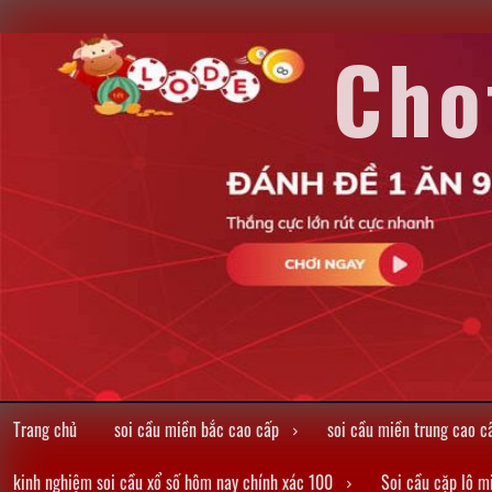
Cho
Trang chủ
soi cầu miền bắc cao cấp
soi cầu miền trung cao c
kinh nghiệm soi cầu xổ số hôm nay chính xác 100
Soi cầu cặp lô m