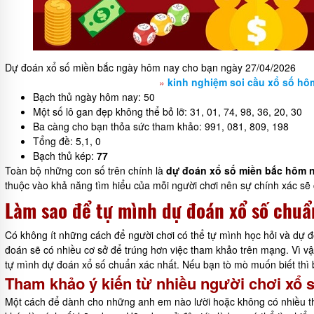
Dự đoán xổ số miền bắc ngày hôm nay cho bạn ngày 27/04/2026
»
kinh nghiệm soi cầu xổ số hô
Bạch thủ ngày hôm nay: 50
Một số lô gan đẹp không thể bỏ lỡ: 31, 01, 74, 98, 36, 20, 30
Ba càng cho bạn thỏa sức tham khảo: 991, 081, 809, 198
Tổng đề: 5,1, 0
Bạch thủ kép:
77
Toàn bộ những con số trên chính là
dự đoán xổ số miền bắc hôm 
thuộc vào khả năng tìm hiểu của mỗi người chơi nên sự chính xác sẽ
Làm sao để tự mình dự đoán xổ số chu
Có không ít những cách để người chơi có thể tự mình học hỏi và dự đ
đoán sẽ có nhiều cơ sở để trúng hơn việc tham khảo trên mạng. Vì vậ
tự mình dự đoán xổ số chuẩn xác nhất. Nếu bạn tò mò muốn biết thì bà
Tham khảo ý kiến từ nhiều người chơi xổ 
Một cách để dành cho những anh em nào lười hoặc không có nhiều thời