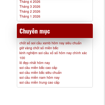
Tháng 4 2026
Tháng 3 2026
Tháng 2 2026
Tháng 1 2026
Chuyên mục
chốt số soi cầu xsmb hôm nay siêu chuẩn
giờ vàng chốt số miền bắc
kinh nghiệm soi cầu xổ số hôm nay chính xác
100
lô đẹp nhất hôm nay
soi cầu miền bắc cao cấp
soi cầu miền bắc siêu chuẩn
soi cầu miền nam hôm nay
soi cầu miền trung cao cấp