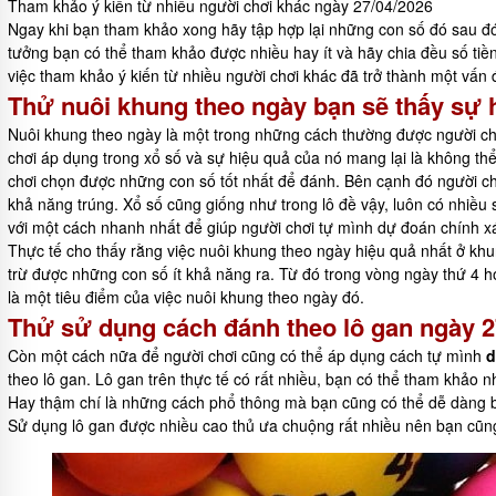
Tham khảo ý kiến từ nhiều người chơi khác ngày 27/04/2026
Ngay khi bạn tham khảo xong hãy tập hợp lại những con số đó sau đó
tưởng bạn có thể tham khảo được nhiều hay ít và hãy chia đều số tiền
việc tham khảo ý kiến từ nhiều người chơi khác đã trở thành một vấn 
Thử nuôi khung theo ngày bạn sẽ thấy sự 
Nuôi khung theo ngày là một trong những cách thường được người chơi
chơi áp dụng trong xổ số và sự hiệu quả của nó mang lại là không th
chơi chọn được những con số tốt nhất để đánh. Bên cạnh đó người c
khả năng trúng. Xổ số cũng giống như trong lô đề vậy, luôn có nhiều
với một cách nhanh nhất để giúp người chơi tự mình dự đoán chính xá
Thực tế cho thấy rằng việc nuôi khung theo ngày hiệu quả nhất ở khung
trừ được những con số ít khả năng ra. Từ đó trong vòng ngày thứ 4 ho
là một tiêu điểm của việc nuôi khung theo ngày đó.
Thử sử dụng cách đánh theo lô gan ngày 2
Còn một cách nữa để người chơi cũng có thể áp dụng cách tự mình
d
theo lô gan. Lô gan trên thực tế có rất nhiều, bạn có thể tham khảo
Hay thậm chí là những cách phổ thông mà bạn cũng có thể dễ dàng b
Sử dụng lô gan được nhiều cao thủ ưa chuộng rất nhiều nên bạn cũng