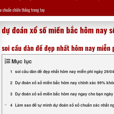
u chuẩn chiến thắng trong tay
dự đoán xổ số miền bắc hôm nay 
soi cầu dàn đề đẹp nhất hôm nay miễn
Mục lục
soi cầu dàn đề đẹp nhất hôm nay miễn phí ngày 29/0
Dự đoán xổ số miền bắc hôm nay chính xác 99% khôn
Dự đoán xổ số miền bắc hôm nay ngay cho bạn ngày
Làm sao để tự mình dự đoán xổ số chuẩn xác nhất n