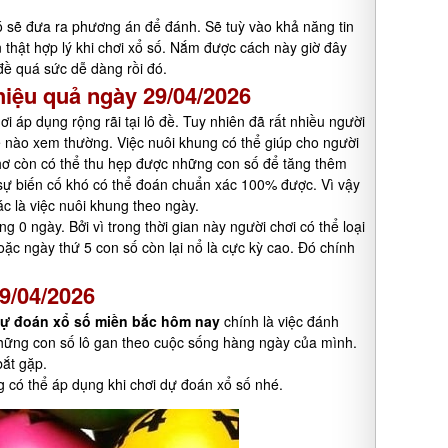
 sẽ đưa ra phương án để đánh. Sẽ tuỳ vào khả năng tin
 thật hợp lý khi chơi xổ số. Nắm được cách này giờ đây
đề quá sức dễ dàng rồi đó.
hiệu quả ngày 29/04/2026
 áp dụng rộng rãi tại lô đề. Tuy nhiên đã rất nhiều người
ể nào xem thường. Việc nuôi khung có thể giúp cho người
hơ còn có thể thu hẹp được những con số để tăng thêm
 sự biến cố khó có thể đoán chuẩn xác 100% được. Vì vậy
c là việc nuôi khung theo ngày.
 0 ngày. Bởi vì trong thời gian này người chơi có thể loại
ặc ngày thứ 5 con số còn lại nổ là cực kỳ cao. Đó chính
9/04/2026
ự đoán xổ số miền bắc hôm nay
chính là việc đánh
 những con số lô gan theo cuộc sống hàng ngày của mình.
ắt gặp.
 có thể áp dụng khi chơi dự đoán xổ số nhé.