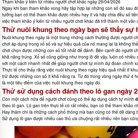
Tham khảo ý kiến từ nhiều người chơi khác ngày 29/04/2026
Ngay khi bạn tham khảo xong hãy tập hợp lại những con số đó sau đó
tưởng bạn có thể tham khảo được nhiều hay ít và hãy chia đều số tiền
việc tham khảo ý kiến từ nhiều người chơi khác đã trở thành một vấn 
Thử nuôi khung theo ngày bạn sẽ thấy sự 
Nuôi khung theo ngày là một trong những cách thường được người chơi
chơi áp dụng trong xổ số và sự hiệu quả của nó mang lại là không th
chơi chọn được những con số tốt nhất để đánh. Bên cạnh đó người c
khả năng trúng. Xổ số cũng giống như trong lô đề vậy, luôn có nhiều
với một cách nhanh nhất để giúp người chơi tự mình dự đoán chính xá
Thực tế cho thấy rằng việc nuôi khung theo ngày hiệu quả nhất ở khung
trừ được những con số ít khả năng ra. Từ đó trong vòng ngày thứ 4 ho
là một tiêu điểm của việc nuôi khung theo ngày đó.
Thử sử dụng cách đánh theo lô gan ngày 2
Còn một cách nữa để người chơi cũng có thể áp dụng cách tự mình
d
theo lô gan. Lô gan trên thực tế có rất nhiều, bạn có thể tham khảo
Hay thậm chí là những cách phổ thông mà bạn cũng có thể dễ dàng b
Sử dụng lô gan được nhiều cao thủ ưa chuộng rất nhiều nên bạn cũng