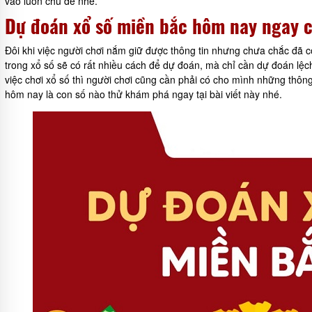
vào luôn chủ đề nhé.
Dự đoán xổ số miền bắc hôm nay ngay 
Đôi khi việc người chơi nắm giữ được thông tin nhưng chưa chắc đã c
trong xổ số sẽ có rất nhiều cách để dự đoán, mà chỉ cần dự đoán lệch 
việc chơi xổ số thì người chơi cũng cần phải có cho mình những thôn
hôm nay là con số nào thử khám phá ngay tại bài viết này nhé.