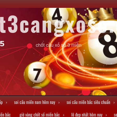
t3cangxoso
chốt cầu xổ số 3 miền
ấp
soi cầu miền nam hôm nay
soi cầu miền bắc siêu chuẩn
iền bắc
giờ vàng chốt số miền bắc
lô đẹp nhất hôm nay
s