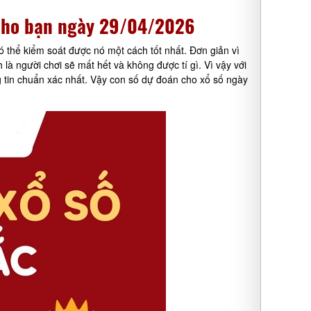
cho bạn ngày 29/04/2026
ó thể kiểm soát được nó một cách tốt nhất. Đơn giản vì
là người chơi sẽ mất hết và không được tí gì. Vì vậy với
g tin chuẩn xác nhất. Vậy con số dự đoán cho xổ số ngày