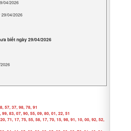
29/04/2026
y 29/04/2026
hưa biết ngày 29/04/2026
4/2026
8, 57, 37, 98, 78, 91
, 99, 83, 07, 90, 55, 09, 80, 01, 22, 51
 20, 71, 17, 75, 55, 58, 17, 70, 15, 98, 91, 10, 00, 92, 52,