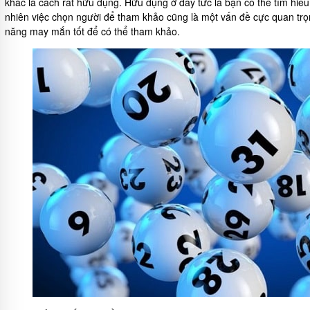
khác là cách rất hữu dụng. Hữu dụng ở đây tức là bạn có thể tìm hiểu
nhiên việc chọn người để tham khảo cũng là một vấn đề cực quan trọ
năng may mắn tốt để có thể tham khảo.