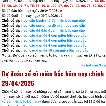
Dàn đề 50 số bất tử đẹp nhất hôm nay ngày 29/04/2026 :
40, 38, 55, 
85, 09, 39, 01, 71, 75, 53, 39, 81, 09, 97, 99, 71, 22, 90, 75, 82, 52, 7
Số đề đầu hôm nay ngày 29/04/2026 :
9
Số đề đuôi hôm nay ngày 29/04/2026 :
3
Chốt số víp :
soi cầu bạch thủ đề miền bắc cao cấp
Chốt số víp :
soi cầu song thủ đề miền bắc cao cấp
Chốt số víp :
soi cầu đề đầu đuôi miền bắc cao cấp
Chốt số víp :
soi cầu dàn đề 4 con miền bắc cao cấp
Chốt số víp :
soi cầu dàn đề 6 con miền bắc cao cấp
Chốt số víp :
soi cầu dàn đề 8 con miền bắc cao cấp
Chốt số víp :
soi cầu dàn đề 10 con miền bắc cao cấp
Mô tả: Dự đoán xổ số miền bắc hôm nay
chính xác lên tới 99%, 
giúp bạn trúng xổ số hôm nay.
»
chốt cầu 3 c
Dự đoán xổ số miền bắc hôm nay chính
29/04/2026
Chốt xổ số hôm nay có những con gì sẽ mang lại sự tự tin và may mắn
hôm nay, sẽ là một nguồn động lực để người chơi tiếp tục quá trình 
xổ số miền bắc hôm nay
được đưa ra cực chuẩn xác tới 99% để bạ