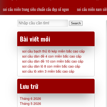
soi cầu miền trung siêu chuẩn cầu đẹp số ngon
soi cầu miền nam siê
Search
Bài viết mới
soi cầu bạch thủ lô kép miền bắc cao cấp
soi cầu dàn đề 4 con miền bắc cao cấp
soi cầu dàn đề 10 con miền bắc cao cấp
soi cầu dàn lô 8 con miền bắc cao cấp
soi cầu lô xiên 3 miền bắc cao cấp
Lưu trữ
Tháng 6 2026
Tháng 5 2026