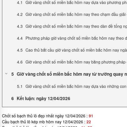
Giờ vàng chốt số miền bắc hôm nay dựa vào phương ph
Giờ vàng chốt số miền bắc hôm nay theo chạm đầu giải 
Giờ vàng chốt số miền bắc hôm nay theo dàn đề tổng n
Phương pháp giờ vàng chốt số miền bắc hôm nay theo 
Cao thủ bắt cầu giờ vàng chốt số miền bắc hôm nay ng
Giờ vàng chốt số miền bắc hôm nay bằng phương pháp 
Giờ vàng chốt số miền bắc hôm nay từ trường quay 
Giờ vàng chốt số miền bắc hôm nay dựa vào những con 
Kết luận: ngày 12/04/2026
Chốt số bạch thủ lô đẹp nhất ngày 12/04/2026 :
91
Cầu bạch thủ lô kép mb hôm nay 12/04/2026 :
22