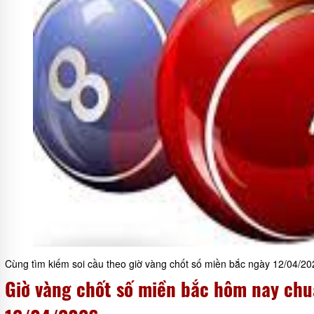
Cùng tìm kiếm soi cầu theo giờ vàng chốt số miền bắc ngày 12/04/20
Giờ vàng chốt số miền bắc hôm nay ch