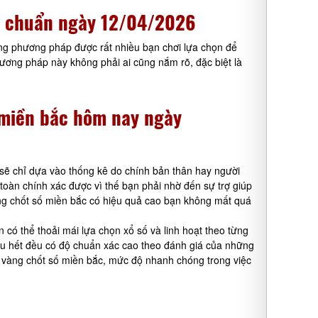
êu chuẩn ngày 12/04/2026
ng phương pháp được rất nhiều bạn chơi lựa chọn để
hương pháp này không phải ai cũng nắm rõ, đặc biệt là
ố miền bắc hôm nay ngày
 sẽ chỉ dựa vào thống kê do chính bản thân hay người
toàn chính xác được vì thế bạn phải nhờ đến sự trợ giúp
vàng chốt số miền bắc có hiệu quả cao bạn không mất quá
có thể thoải mái lựa chọn xổ số và linh hoạt theo từng
ầu hết đều có độ chuẩn xác cao theo đánh giá của những
 vàng chốt số miền bắc, mức độ nhanh chóng trong việc