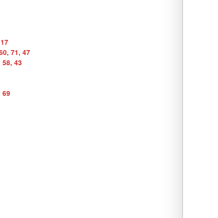
 17
 60, 71, 47
, 58, 43
, 69