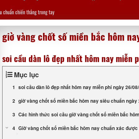
u chuẩn chiến thắng trong tay
giờ vàng chốt số miền bắc hôm n
soi cầu dàn lô đẹp nhất hôm nay miễn
Mục lục
soi cầu dàn lô đẹp nhất hôm nay miễn phí ngày 26/08
giờ vàng chốt số miền bắc hôm nay siêu chuẩn ngày
Các hình thức soi cầu giờ vàng chốt số miền bắc hô
Giờ vàng chốt số miền bắc hôm nay chuẩn xác được 