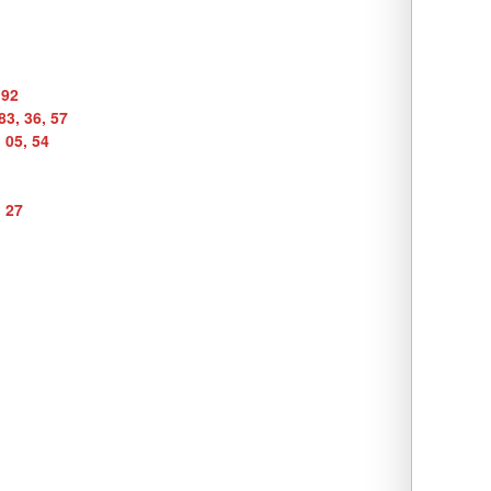
 92
 83, 36, 57
, 05, 54
, 27