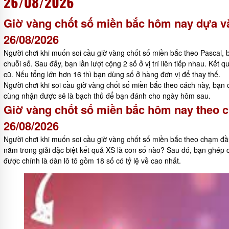
26/08/2026
Giờ vàng chốt số miền bắc hôm nay dựa 
26/08/2026
Người chơi khi muốn soi cầu giờ vàng chốt số miền bắc theo Pascal, bạ
chuỗi số. Sau đấy, bạn lần lượt cộng 2 số ở vị trí liên tiếp nhau. Kết 
cũ. Nếu tổng lớn hơn 16 thì bạn dùng số ở hàng đơn vị để thay thế.
Người chơi khi soi cầu giờ vàng chốt số miền bắc theo cách này, bạn 
cùng nhận được sẽ là bạch thủ để bạn đánh cho ngày hôm sau.
Giờ vàng chốt số miền bắc hôm nay theo c
26/08/2026
Người chơi khi muốn soi cầu giờ vàng chốt số miền bắc theo chạm đầu
nằm trong giải đặc biệt kết quả XS là con số nào? Sau đó, bạn ghép 
được chính là dàn lô tô gồm 18 số có tỷ lệ về cao nhất.