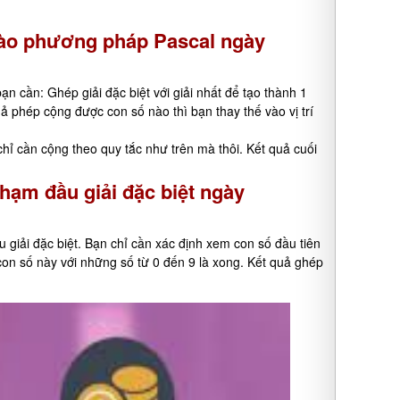
vào phương pháp Pascal ngày
n cần: Ghép giải đặc biệt với giải nhất để tạo thành 1
quả phép cộng được con số nào thì bạn thay thế vào vị trí
chỉ cần cộng theo quy tắc như trên mà thôi. Kết quả cuối
hạm đầu giải đặc biệt ngày
 giải đặc biệt. Bạn chỉ cần xác định xem con số đầu tiên
con số này với những số từ 0 đến 9 là xong. Kết quả ghép