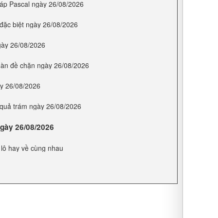
áp Pascal ngày 26/08/2026
đặc biệt ngày 26/08/2026
gày 26/08/2026
dàn đề chặn ngày 26/08/2026
ày 26/08/2026
quả trám ngày 26/08/2026
ngày 26/08/2026
lô hay về cùng nhau