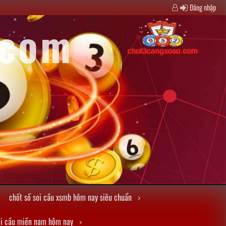
Đăng nhập
.com
chốt số soi cầu xsmb hôm nay siêu chuẩn
oi cầu miền nam hôm nay