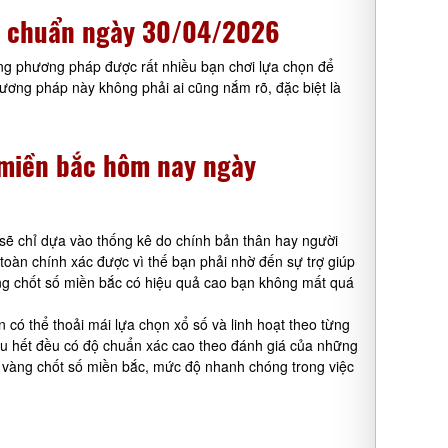
êu chuẩn ngày 30/04/2026
ng phương pháp được rất nhiều bạn chơi lựa chọn để
hương pháp này không phải ai cũng nắm rõ, đặc biệt là
ố miền bắc hôm nay ngày
 sẽ chỉ dựa vào thống kê do chính bản thân hay người
toàn chính xác được vì thế bạn phải nhờ đến sự trợ giúp
vàng chốt số miền bắc có hiệu quả cao bạn không mất quá
có thể thoải mái lựa chọn xổ số và linh hoạt theo từng
ầu hết đều có độ chuẩn xác cao theo đánh giá của những
 vàng chốt số miền bắc, mức độ nhanh chóng trong việc