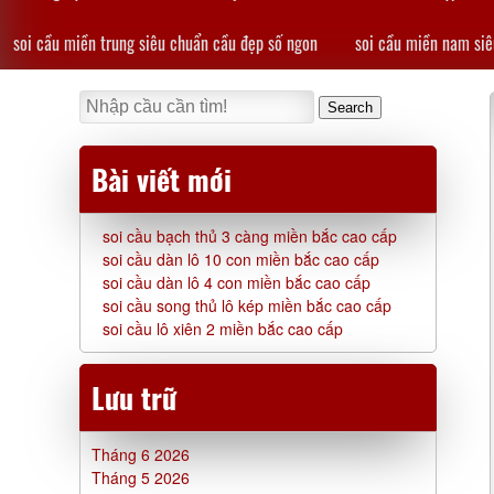
soi cầu miền trung siêu chuẩn cầu đẹp số ngon
soi cầu miền nam siê
Search
Bài viết mới
soi cầu bạch thủ 3 càng miền bắc cao cấp
soi cầu dàn lô 10 con miền bắc cao cấp
soi cầu dàn lô 4 con miền bắc cao cấp
soi cầu song thủ lô kép miền bắc cao cấp
soi cầu lô xiên 2 miền bắc cao cấp
Lưu trữ
Tháng 6 2026
Tháng 5 2026