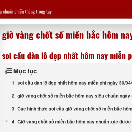
u chuẩn chiến thắng trong tay
giờ vàng chốt số miền bắc hôm n
soi cầu dàn lô đẹp nhất hôm nay miễn
Mục lục
soi cầu dàn lô đẹp nhất hôm nay miễn phí ngày 30/04
giờ vàng chốt số miền bắc hôm nay siêu chuẩn ngày
Các hình thức soi cầu giờ vàng chốt số miền bắc hô
Giờ vàng chốt số miền bắc hôm nay chuẩn xác được 