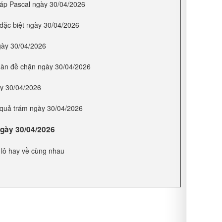
áp Pascal ngày 30/04/2026
đặc biệt ngày 30/04/2026
gày 30/04/2026
dàn đề chặn ngày 30/04/2026
ày 30/04/2026
quả trám ngày 30/04/2026
ngày 30/04/2026
lô hay về cùng nhau