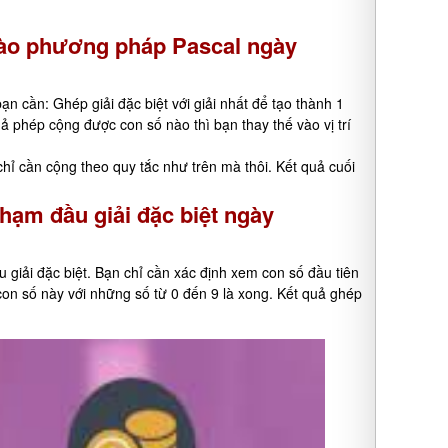
vào phương pháp Pascal ngày
n cần: Ghép giải đặc biệt với giải nhất để tạo thành 1
quả phép cộng được con số nào thì bạn thay thế vào vị trí
chỉ cần cộng theo quy tắc như trên mà thôi. Kết quả cuối
hạm đầu giải đặc biệt ngày
 giải đặc biệt. Bạn chỉ cần xác định xem con số đầu tiên
con số này với những số từ 0 đến 9 là xong. Kết quả ghép