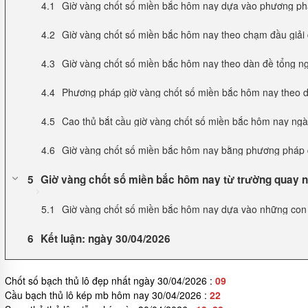
Giờ vàng chốt số miền bắc hôm nay dựa vào phương ph
Giờ vàng chốt số miền bắc hôm nay theo chạm đầu giải 
Giờ vàng chốt số miền bắc hôm nay theo dàn đề tổng n
Phương pháp giờ vàng chốt số miền bắc hôm nay theo 
Cao thủ bắt cầu giờ vàng chốt số miền bắc hôm nay ng
Giờ vàng chốt số miền bắc hôm nay bằng phương pháp 
Giờ vàng chốt số miền bắc hôm nay từ trường quay 
Giờ vàng chốt số miền bắc hôm nay dựa vào những con 
Kết luận: ngày 30/04/2026
Chốt số bạch thủ lô đẹp nhất ngày 30/04/2026 :
09
Cầu bạch thủ lô kép mb hôm nay 30/04/2026 :
22