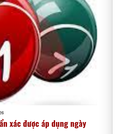
26
uẩn xác được áp dụng ngày