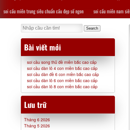
soi cầu miền trung siêu chuẩn cầu đẹp số ngon
soi cầu miền nam siê
Search
Bài viết mới
soi cầu song thủ đề miền bắc cao cấp
soi cầu dàn lô 4 con miền bắc cao cấp
soi cầu dàn đề 6 con miền bắc cao cấp
soi cầu dàn lô 6 con miền bắc cao cấp
soi cầu dàn lô 8 con miền bắc cao cấp
Lưu trữ
Tháng 6 2026
Tháng 5 2026