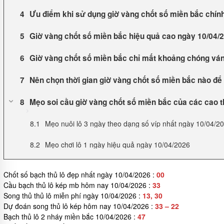
Ưu điểm khi sử dụng giờ vàng chốt số miền bắc chín
Giờ vàng chốt số miền bắc hiệu quả cao ngày 10/04/
Giờ vàng chốt số miền bắc chỉ mất khoảng chóng ván
Nên chọn thời gian giờ vàng chốt số miền bắc nào để 
Mẹo soi cầu giờ vàng chốt số miền bắc của các cao 
Mẹo nuôi lô 3 ngày theo dạng số víp nhất ngày 10/04/2
Mẹo chơi lô 1 ngày hiệu quả ngày 10/04/2026
Chốt số bạch thủ lô đẹp nhất ngày 10/04/2026 :
00
Cầu bạch thủ lô kép mb hôm nay 10/04/2026 :
33
Song thủ thủ lô miễn phí ngày 10/04/2026 :
13, 30
Dự đoán song thủ lô kép hôm nay 10/04/2026 :
33 – 22
Bạch thủ lô 2 nháy miền bắc 10/04/2026 :
47