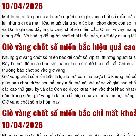
10/04/2026
Một trong những bí quyết được người chơi giờ vàng chốt số miền bắc l
lại những gì đã mất. Khung giờ vàng sẽ giúp bạn chọn được con số 
và Đánh giá cao đấy là giờ vàng chốt số miền bắc. Chính vì vậy mà 
mang đến. Và không để người chơi phải thắc mắc, dưới đây chúng tô
Giờ vàng chốt số miền bắc hiệu quả ca
Khung giờ vàng chốt số miền bắc để chốt số víp thì thường người ta sẽ
Đây là thời điểm các bạn khi tham gia chơi lô đề thủ chốt số. Chính 
thường bảo chốt số vào giờ vàng.
Giờ vàng chốt số miền bắc là lộc lá trời ban mà cược thủ không thể b
giúp bạn chọn được con số may mắn mà có khả năng về giải cao nhất
các cao thủ giấu kỹ và các Con số được xuất hiện vào thời khắc nhất 
nằm trong sườn giờ vàng là khôn xiết hiệu quả và mở ra cơ hội thắng l
Giờ vàng chốt số mb hôm nay
Giờ vàng chốt số miền bắc chỉ mất kho
10/04/2026
Nhanh gọn là ưu điểm nhấn tiếp theo của cách giờ vàng chốt số rồng 