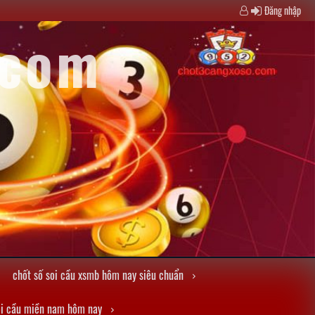
Đăng nhập
.com
chốt số soi cầu xsmb hôm nay siêu chuẩn
oi cầu miền nam hôm nay