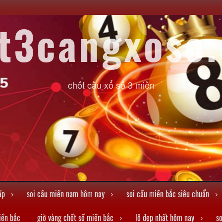
t3cangxoso
chốt cầu xổ số 3 miền
ấp
soi cầu miền nam hôm nay
soi cầu miền bắc siêu chuẩn
iền bắc
giờ vàng chốt số miền bắc
lô đẹp nhất hôm nay
s