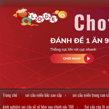
Cho
Trang chủ
soi cầu miền bắc cao cấp
soi cầu miền trung cao c
kinh nghiệm soi cầu xổ số hôm nay chính xác 100
Soi cầu cặp lô m