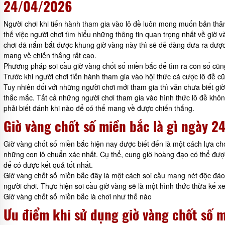
24/04/2026
Người chơi khi tiến hành tham gia vào lô đề luôn mong muốn bản th
thế việc người chơi tìm hiểu những thông tin quan trọng nhất về giờ v
chơi đã nắm bắt được khung giờ vàng này thì sẽ dễ dàng đưa ra đư
mang về chiến thắng rất cao.
Phương pháp soi cầu giờ vàng chốt số miền bắc để tìm ra con số cũ
Trước khi người chơi tiến hành tham gia vào hội thức cá cược lô đề c
Tuy nhiên đối với những người chơi mới tham gia thì vẫn chưa biết gi
thắc mắc. Tất cả những người chơi tham gia vào hình thức lô đề k
phải biết đánh khi nào để có thể mang về được chiến thắng.
Giờ vàng chốt số miền bắc là gì ngày 
Giờ vàng chốt số miền bắc hiện nay được biết đến là một cách lựa c
những con lô chuẩn xác nhất. Cụ thể, cung giờ hoàng đạo có thể được 
để có được kết quả tốt nhất.
Giờ vàng chốt số miền bắc đây là một cách soi cầu mang nét độc đáo
người chơi. Thực hiện soi cầu giờ vàng sẽ là một hình thức thừa kế x
Giờ vàng chốt số miền bắc là chơi như thế nào
Ưu điểm khi sử dụng giờ vàng chốt số 