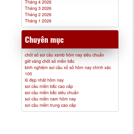
Tháng 4 2026
Tháng 3 2026
Tháng 2 2026
Tháng 1 2026
Chuyên mục
chốt số soi cầu xsmb hôm nay siêu chuẩn
giờ vàng chốt số miền bắc
kinh nghiệm soi cầu xổ số hôm nay chính xác
100
lô đẹp nhất hôm nay
soi cầu miền bắc cao cấp
soi cầu miền bắc siêu chuẩn
soi cầu miền nam hôm nay
soi cầu miền trung cao cấp