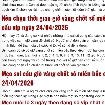
chơi chưa mua ra Con số đẹp hoặc người chưa đích thực tin tưởng v
bạch kim là chọn lọc rất mau chóng chính xác, tiết kiệm thời gian và 
Nên chọn thời gian giờ vàng chốt số mi
cầu víp ngày 24/04/2026
Hiện nay đã và đang có khá nhiều những nhà cái sẽ cung cấp các dịc
trong việc canh giờ vàng để chốt số. Người chơi đơn giản chỉ cần lựa
mình thích để tham gia cá cược lô tô, xổ số, lô đề là được.
Bên cạnh đó sẽ có giờ vàng chốt số miền bắc theo kiểu mười hai con g
mùi, thân, dậu, tuất, hợi là 1; 2; 3; 4; 5; 6; 7; 8; 9; 10; 11; 12 giờ. 
con trong một ngày thì có thể tương ứng với số giờ nên chốt số muốn
Các công đoạn cần chuẩn bị trước khi chốt số vào giờ vàng
Mẹo soi cầu giờ vàng chốt số miền bắc 
24/04/2026
Cho dù, anh em là người chơi chơi giờ vàng chốt số miền bắc hay là 
hiểu một cách kỹ lưỡng Đặc biệt là nên nắm một số mẹo trong việc thự
Mẹo nuôi lô 3 ngày theo dạng số víp nhất 