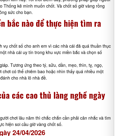
ào Thống kê mình muốn chốt. Và chốt số giờ vàng rồng
công sức cho bạn.
ền bắc nào để thực hiện tìm ra
h vụ chốt số cho anh em vì các nhà cái đã quá thuần thục
 một nhà cái uy tín trong khu vực miền bắc và chọn số
iáp. Tương ứng theo tý, sửu, dần, mẹo, thìn, tỵ, ngọ,
Người chơi có thể chiêm bao hoặc nhìn thấy quá nhiều một
 đánh cho nhà lô nhà đề.
của các cao thủ làng nghề ngày
người chơi lâu năm thì chắc chắn cần phải cân nhắc và tìm
c hiện soi cầu giờ vàng chốt số.
ngày 24/04/2026