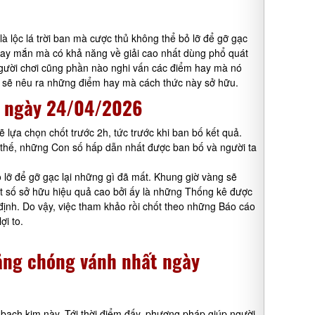
à lộc lá trời ban mà cược thủ không thể bỏ lỡ để gỡ gạc
may mắn mà có khả năng về giải cao nhất dùng phổ quát
người chơi cũng phần nào nghi vấn các điểm hay mà nó
i sẽ nêu ra những điểm hay mà cách thức này sở hữu.
ao ngày 24/04/2026
 lựa chọn chốt trước 2h, tức trước khi ban bố kết quả.
vì thế, những Con số hấp dẫn nhất được ban bố và người ta
ỏ lỡ để gỡ gạc lại những gì đã mất. Khung giờ vàng sẽ
 số sở hữu hiệu quả cao bởi ấy là những Thống kê được
định. Do vậy, việc tham khảo rồi chốt theo những Báo cáo
ợi to.
ảng chóng vánh nhất ngày
bạch kim này. Tới thời điểm đấy, phương pháp giúp người