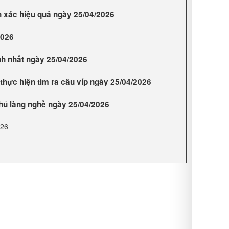
h xác hiệu quả ngày 25/04/2026
2026
h nhất ngày 25/04/2026
thực hiện tìm ra cầu víp ngày 25/04/2026
thủ làng nghề ngày 25/04/2026
026