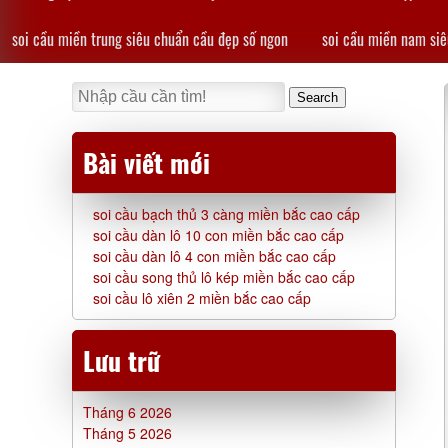
soi cầu miền trung siêu chuẩn cầu đẹp số ngon
soi cầu miền nam siê
Search
Bài viết mới
soi cầu bạch thủ 3 càng miền bắc cao cấp
soi cầu dàn lô 10 con miền bắc cao cấp
soi cầu dàn lô 4 con miền bắc cao cấp
soi cầu song thủ lô kép miền bắc cao cấp
soi cầu lô xiên 2 miền bắc cao cấp
Lưu trữ
Tháng 6 2026
Tháng 5 2026