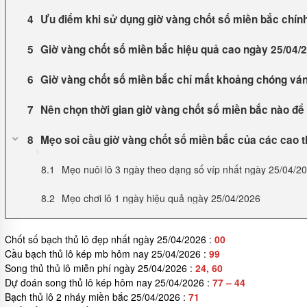
Ưu điểm khi sử dụng giờ vàng chốt số miền bắc chín
Giờ vàng chốt số miền bắc hiệu quả cao ngày 25/04/
Giờ vàng chốt số miền bắc chỉ mất khoảng chóng ván
Nên chọn thời gian giờ vàng chốt số miền bắc nào để 
Mẹo soi cầu giờ vàng chốt số miền bắc của các cao 
Mẹo nuôi lô 3 ngày theo dạng số víp nhất ngày 25/04/2
Mẹo chơi lô 1 ngày hiệu quả ngày 25/04/2026
Chốt số bạch thủ lô đẹp nhất ngày 25/04/2026 :
00
Cầu bạch thủ lô kép mb hôm nay 25/04/2026 :
99
Song thủ thủ lô miễn phí ngày 25/04/2026 :
24, 60
Dự đoán song thủ lô kép hôm nay 25/04/2026 :
77 – 44
Bạch thủ lô 2 nháy miền bắc 25/04/2026 :
71