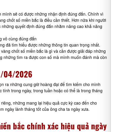
ân mình sẽ có được những nhận định đúng đắn. Chính vì
àng chốt số miền bắc là điều cần thiết. Hơn nữa khi người
ợc những quyết định đúng đắn nhằm nâng cao khả năng
ng vô cùng đúng đắn
ũng đã tìm hiểu được những thông tin quan trọng nhất.
ờ vàng chốt số miền bắc là gì và cần được giải đáp những
hông những tìm ra được con số mà mình muốn đánh mà còn
25/04/2026
họn ra những cung giờ hoàng đại để tìm kiếm cho mình
tính trong ngày, trong tuần hoặc có thể là trong tháng
 riêng, những mang lại hiệu quả cực kỳ cao đến cho
em ngày lành tháng tốt của ông cha ta ngày xưa.
miền bắc chính xác hiệu quả ngày