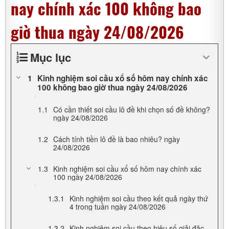
nay chính xác 100 không bao
giờ thua ngày 24/08/2026
Mục lục
Kinh nghiệm soi cầu xổ số hôm nay chính xác
100 không bao giờ thua ngày 24/08/2026
Có cần thiết soi cầu lô đề khi chọn số đề không?
ngày 24/08/2026
Cách tính tiền lô đề là bao nhiêu? ngày
24/08/2026
Kinh nghiệm soi cầu xổ số hôm nay chính xác
100 ngày 24/08/2026
Kinh nghiệm soi cầu theo kết quả ngày thứ
4 trong tuần ngày 24/08/2026
Kinh nghiệm soi cầu theo hiệu số giải đặc