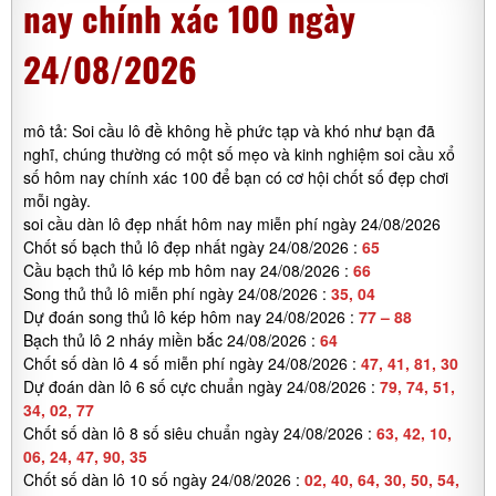
nay chính xác 100 ngày
24/08/2026
mô tả: Soi cầu lô đề không hề phức tạp và khó như bạn đã
nghĩ, chúng thường có một số mẹo và kinh nghiệm soi cầu xổ
số hôm nay chính xác 100 để bạn có cơ hội chốt số đẹp chơi
mỗi ngày.
soi cầu dàn lô đẹp nhất hôm nay miễn phí ngày 24/08/2026
Chốt số bạch thủ lô đẹp nhất ngày 24/08/2026 :
65
Cầu bạch thủ lô kép mb hôm nay 24/08/2026 :
66
Song thủ thủ lô miễn phí ngày 24/08/2026 :
35, 04
Dự đoán song thủ lô kép hôm nay 24/08/2026 :
77 – 88
Bạch thủ lô 2 nháy miền bắc 24/08/2026 :
64
Chốt số dàn lô 4 số miễn phí ngày 24/08/2026 :
47, 41, 81, 30
Dự đoán dàn lô 6 số cực chuẩn ngày 24/08/2026 :
79, 74, 51,
34, 02, 77
Chốt số dàn lô 8 số siêu chuẩn ngày 24/08/2026 :
63, 42, 10,
06, 24, 47, 90, 35
Chốt số dàn lô 10 số ngày 24/08/2026 :
02, 40, 64, 30, 50, 54,