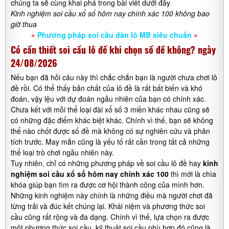
chúng ta sẽ cùng khai phá trong bài viết dưới đây
Kinh nghiệm soi cầu xổ số hôm nay chính xác 100 không bao
giờ thua
»
Phương pháp soi cầu dàn lô MB siêu chuẩn
«
Có cần thiết soi cầu lô đề khi chọn số đề không? ngày
24/08/2026
Nếu bạn đã hỏi câu này thì chắc chắn bạn là người chưa chơi lô
đề rồi. Có thể thấy bản chất của lô đề là rất bất biến và khó
đoán, vậy lệu với dự đoán ngẫu nhiên của bạn có chính xác.
Chưa kết với mỗi thể loại đài xổ số 3 miền khác nhau cũng sẽ
có những đặc điểm khác biệt khác. Chính vì thế, bạn sẽ không
thể nào chốt được số đề mà không có sự nghiên cứu và phân
tích trước. May mắn cũng là yếu tố rất cần trong tất cả những
thể loại trò chơi ngẫu nhiên này.
Tuy nhiên, chỉ có những phương pháp về soi cầu lô đề hay
kinh
nghiệm soi cầu xổ số hôm nay chính xác 100
thì mới là chìa
khóa giúp bạn tìm ra được cơ hội thành công của mình hơn.
Những kinh nghiệm này chính là những điều mà người chơi đã
từng trải và đúc kết chúng lại. Khái niệm và phương thức soi
cầu cũng rất rộng và đa dạng. Chính vì thế, lựa chọn ra được
một phương thức soi cầu, kỹ thuật soi cầu phù hơp đó cũng là