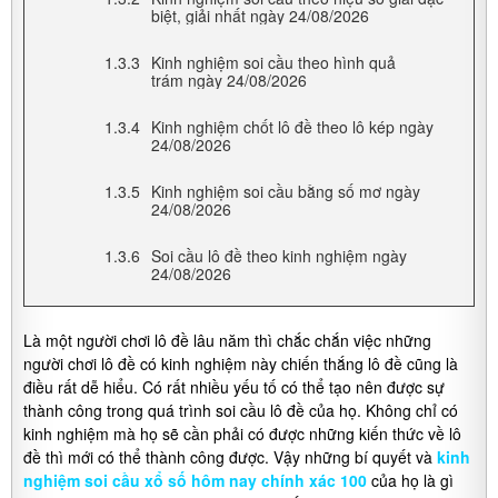
biệt, giải nhất ngày 24/08/2026
Kinh nghiệm soi cầu theo hình quả
trám ngày 24/08/2026
Kinh nghiệm chốt lô đề theo lô kép ngày
24/08/2026
Kinh nghiệm soi cầu bằng số mơ ngày
24/08/2026
Soi cầu lô đề theo kinh nghiệm ngày
24/08/2026
Là một người chơi lô đề lâu năm thì chắc chắn việc những
người chơi lô đề có kinh nghiệm này chiến thắng lô đề cũng là
điều rất dễ hiểu. Có rất nhiều yếu tố có thể tạo nên được sự
thành công trong quá trình soi cầu lô đề của họ. Không chỉ có
kinh nghiệm mà họ sẽ cần phải có được những kiến thức về lô
đề thì mới có thể thành công được. Vậy những bí quyết và
kinh
nghiệm soi cầu xổ số hôm nay chính xác 100
của họ là gì