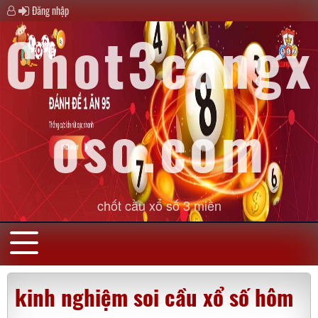
Đăng nhập
Chot3cangx
oso.com
chốt cầu xổ số 3 miền
kinh nghiệm soi cầu xổ số hôm