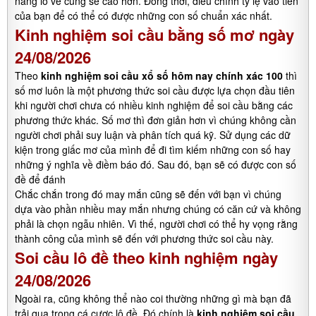
năng lô về cũng sẽ cao hơn. Đồng thời, điều chỉnh tỷ lệ vào tiền
của bạn để có thể có được những con số chuẩn xác nhất.
Kinh nghiệm soi cầu bằng số mơ ngày
24/08/2026
Theo
kinh nghiệm soi cầu xổ số hôm nay chính xác 100
thì
số mơ luôn là một phương thức soi cầu được lựa chọn đầu tiên
khi người chơi chưa có nhiều kinh nghiệm để soi cầu bằng các
phương thức khác. Số mơ thì đơn giản hơn vì chúng không cần
người chơi phải suy luận và phân tích quá kỹ. Sử dụng các dữ
kiện trong giấc mơ của mình để đi tìm kiếm những con số hay
những ý nghĩa về điềm báo đó. Sau đó, bạn sẽ có được con số
đề để đánh
Chắc chắn trong đó may mắn cũng sẽ đến với bạn vì chúng
dựa vào phần nhiều may mắn nhưng chúng có căn cứ và không
phải là chọn ngẫu nhiên. Vì thế, người chơi có thể hy vọng rằng
thành công của mình sẽ đến với phương thức soi cầu này.
Soi cầu lô đề theo kinh nghiệm ngày
24/08/2026
Ngoài ra, cũng không thể nào coi thường những gì mà bạn đã
trải qua trong cá cược lô đề. Đó chính là
kinh nghiệm soi cầu