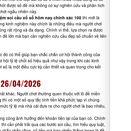
chốt được số đề mà không có sự nghiên cứu và phân tích
 chơi ngẫu nhiên này.
iệm soi cầu xổ số hôm nay chính xác 100
thì mới là
ững kinh nghiệm này chính là những điều mà người chơi
ũng rất rộng và đa dạng. Chính vì thế, lựa chọn ra được
ấn đề lớn mà bạn cần nghiên cứu cầu đẹp số chuẩn về liên
c đó có thể giúp bạn chắc chắn cơ hội thành công của
 hội tỷ lệ chốt số hiệu quả như vậy trong khi các kinh
ốt số là một điều cực kỳ cần thiết và quan trọng cho kết
ày 26/04/2026
 rất khác. Người chơi thường quen thuộc với lô đề miền
 thì có một số quy tắc tính tiền khá phức tạp vì chúng
mức tỷ lệ mà nhà cái đưa ra cho người chơi là bao nhiêu,
úng cũng ảnh hưởng đến khoản tiền lại của bạn có. Chính
thì cần phải trải qua các bước soi cầu, tìm hiểu quy luật,
u chắc chắn rằng, số tiền mà bạn chiến thắng trong lô đề