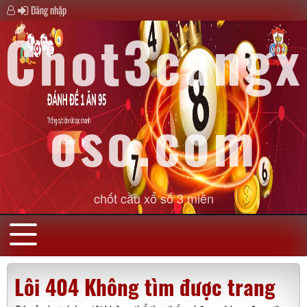
Đăng nhập
Chot3cangx
oso.com
chốt cầu xổ số 3 miền
Lôi 404 Không tìm được trang