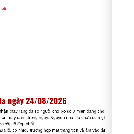
, 56
gia ngày 24/08/2026
 nhận thấy rằng đa số người chơi xổ số 3 miền đang chơi
 hôm nay đánh trong ngày. Nguyên nhân là chưa có một
c cặp lô đẹp nhất.
a lỗ, có nhiều trường hợp mất trắng tiền và âm vào tài