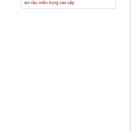
soi cầu miền trung cao cấp