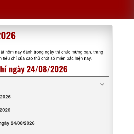
2026
hất hôm nay đánh trong ngày thì chúc mừng bạn, trang
n tiêu chí của cao thủ chốt số miền bắc hiện nay.
phí ngày 24/08/2026
/2026
/2026
 ngày 24/08/2026