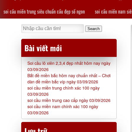
soi cầu miền trung siêu chuẩn cầu đẹp số ngon
soi cầu miền nam siê
Search
Bài viết mới
Soi cầu lô xiên 2,3,4 đẹp nhất hôm nay ngày
03/09/2026
Bắt đề miền bắc hôm nay chuẩn nhất – Chơi
dàn đề miền bắc víp ngày 03/09/2026
soi cầu miền trung chính xác 100 ngày
03/09/2026
soi cầu miền trung cao cấp ngày 03/09/2026
soi cầu miền nam chính xác 100 ngày
03/09/2026
Lưu trữ