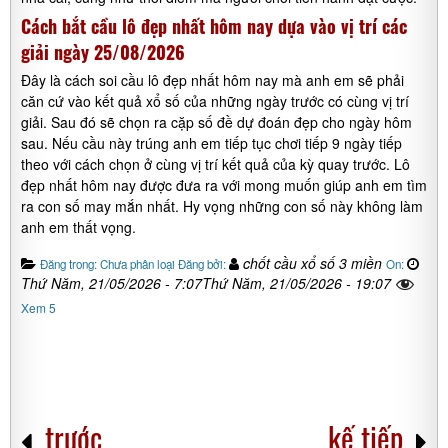
Cách bắt cầu lô đẹp nhất hôm nay dựa vào vị trí các
giải ngày 25/08/2026
Đây là cách soi cầu lô đẹp nhất hôm nay mà anh em sẽ phải
căn cứ vào kết quả xổ số của những ngày trước có cùng vị trí
giải. Sau đó sẽ chọn ra cặp số đề dự đoán đẹp cho ngày hôm
sau. Nếu cầu này trúng anh em tiếp tục chơi tiếp 9 ngày tiếp
theo với cách chọn ở cùng vị trí kết quả của kỳ quay trước. Lô
đẹp nhất hôm nay được đưa ra với mong muốn giúp anh em tìm
ra con số may mắn nhất. Hy vọng những con số này không làm
anh em thất vọng.
chốt cầu xổ số 3 miền
Đăng trong: Chưa phân loại
Đăng bởi:
On:
Thứ Năm, 21/05/2026 - 7:07Thứ Năm, 21/05/2026 - 19:07
Xem 5
trước
kế tiếp