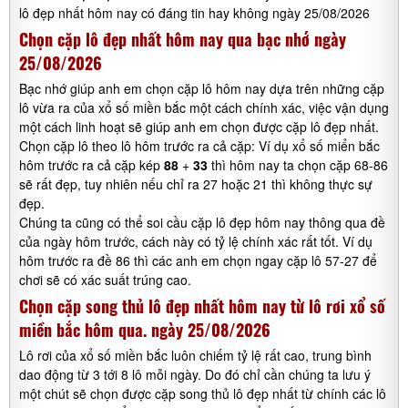
lô đẹp nhất hôm nay có đáng tin hay không ngày 25/08/2026
Chọn cặp lô đẹp nhất hôm nay qua bạc nhớ ngày
25/08/2026
Bạc nhớ giúp anh em chọn cặp lô hôm nay dựa trên những cặp
lô vừa ra của xổ số miền bắc một cách chính xác, việc vận dụng
một cách linh hoạt sẽ giúp anh em chọn được cặp lô đẹp nhất.
Chọn cặp lô theo lô hôm trước ra cả cặp: Ví dụ xổ số miển bắc
hôm trước ra cả cặp kép
88
+
33
thì hôm nay ta chọn cặp 68-86
sẽ rất đẹp, tuy nhiên nếu chỉ ra 27 hoặc 21 thì không thực sự
đẹp.
Chúng ta cũng có thể soi cầu cặp lô đẹp hôm nay thông qua đề
của ngày hôm trước, cách này có tỷ lệ chính xác rất tốt. Ví dụ
hôm trước ra đề 86 thì các anh em chọn ngay cặp lô 57-27 để
chơi sẽ có xác suất trúng cao.
Chọn cặp song thủ lô đẹp nhất hôm nay từ lô rơi xổ số
miền bắc hôm qua. ngày 25/08/2026
Lô rơi của xổ số miền bắc luôn chiếm tỷ lệ rất cao, trung bình
dao động từ 3 tới 8 lô mỗi ngày. Do đó chỉ cần chúng ta lưu ý
một chút sẽ chọn được cặp song thủ lô đẹp nhất từ chính các lô