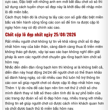
cực cao, Đặc biệt với những anh em mới bắt đầu chơi xổ số thì
sử dụng cách tuyển chọn số đẹp này là khởi đầu để nhập môn
lô đề miền bắc.
Cách thực hiện đó là chúng ta lấy các con số giải đặc biệt miền
bắc và tiến hành cộng tổng các con số để tìm ra được cặp lô
ngày hôm nay có độ chính xác cao.
Chốt cặp lô đẹp nhất ngày 25/08/2026
Rất nhiều người chơi không tự tin về khả năng chốt số lô đẹp
nhất hôm nay của bản thân, càng đánh càng thua lỗ triền miên
không tháo gỡ được, vậy tại sao các bạn không nghĩ đến giải
pháp là xem các người chơi chuyên gia rồng bạch kim chốt số
hôm nay.
Nhắc đến diễn đàn rồng bạch kim thì không ai là không biết cả,
diễn đàn này hoạt động 24/24 để người chơi có thể tham khảo
số đánh hàng ngày, có rất nhiều cao thủ luôn hỗ trợ thông tin
các con số giúp người chơi có được cặp lô đẹp nhất hôm nay.
Thêm 1 lý do nữa để các bạn nên tìm nơi thứ 2 chốt số cho
mình đánh thay vì bắt số theo cảm tính đó là sự phổ biến của
các trang dự đoán xổ số lô đẹp hôm nay, nhiều trang với nhiều
thông tin sẽ giúp người chơi có được cách nhìn khách quan hơn
và chốt được bạch thủ lô miền bắc hôm nay.