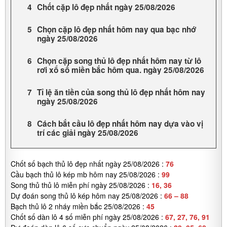
Chốt cặp lô đẹp nhất ngày 25/08/2026
Chọn cặp lô đẹp nhất hôm nay qua bạc nhớ
ngày 25/08/2026
Chọn cặp song thủ lô đẹp nhất hôm nay từ lô
rơi xổ số miền bắc hôm qua. ngày 25/08/2026
Tỉ lệ ăn tiền của song thủ lô đẹp nhất hôm nay
ngày 25/08/2026
Cách bắt cầu lô đẹp nhất hôm nay dựa vào vị
trí các giải ngày 25/08/2026
Chốt số bạch thủ lô đẹp nhất ngày 25/08/2026 :
76
Cầu bạch thủ lô kép mb hôm nay 25/08/2026 :
99
Song thủ thủ lô miễn phí ngày 25/08/2026 :
16, 36
Dự đoán song thủ lô kép hôm nay 25/08/2026 :
66 – 88
Bạch thủ lô 2 nháy miền bắc 25/08/2026 :
45
Chốt số dàn lô 4 số miễn phí ngày 25/08/2026 :
67, 27, 76, 91