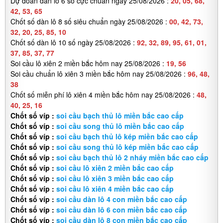
Dự đoán dàn lô 6 số cực chuẩn ngày 25/08/2026 :
20, 05, 68,
42, 53, 65
Chốt số dàn lô 8 số siêu chuẩn ngày 25/08/2026 :
00, 42, 73,
32, 20, 25, 85, 10
Chốt số dàn lô 10 số ngày 25/08/2026 :
92, 32, 89, 95, 61, 01,
37, 85, 37, 77
Soi cầu lô xiên 2 miền bắc hôm nay 25/08/2026 :
19, 56
Soi cầu chuẩn lô xiên 3 miền bắc hôm nay 25/08/2026 :
96, 48,
38
Chốt số miễn phí lô xiên 4 miền bắc hôm nay 25/08/2026 :
48,
40, 25, 16
Chốt số víp :
soi cầu bạch thủ lô miền bắc cao cấp
Chốt số víp :
soi cầu song thủ lô miền bắc cao cấp
Chốt số víp :
soi cầu bạch thủ lô kép miền bắc cao cấp
Chốt số víp :
soi cầu song thủ lô kép miền bắc cao cấp
Chốt số víp :
soi cầu bạch thủ lô 2 nháy miền bắc cao cấp
Chốt số víp :
soi cầu lô xiên 2 miền bắc cao cấp
Chốt số víp :
soi cầu lô xiên 3 miền bắc cao cấp
Chốt số víp :
soi cầu lô xiên 4 miền bắc cao cấp
Chốt số víp :
soi cầu dàn lô 4 con miền bắc cao cấp
Chốt số víp :
soi cầu dàn lô 6 con miền bắc cao cấp
Chốt số víp :
soi cầu dàn lô 8 con miền bắc cao cấp