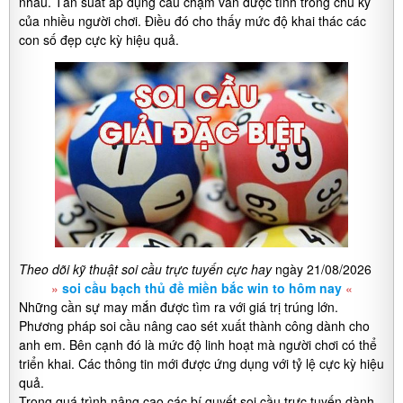
nhau. Tần suất áp dụng câu chạm vẫn được tính trong chu kỳ
của nhiều người chơi. Điều đó cho thấy mức độ khai thác các
con số đẹp cực kỳ hiệu quả.
Theo dõi kỹ thuật soi cầu trực tuyến cực hay
ngày 21/08/2026
»
soi cầu bạch thủ đề miền bắc win to hôm nay
«
Những cần sự may mắn được tìm ra với giá trị trúng lớn.
Phương pháp soi cầu nâng cao sét xuất thành công dành cho
anh em. Bên cạnh đó là mức độ linh hoạt mà người chơi có thể
triển khai. Các thông tin mới được ứng dụng với tỷ lệ cực kỳ hiệu
quả.
Trong quá trình nâng cao các bí quyết soi cầu trực tuyến dành