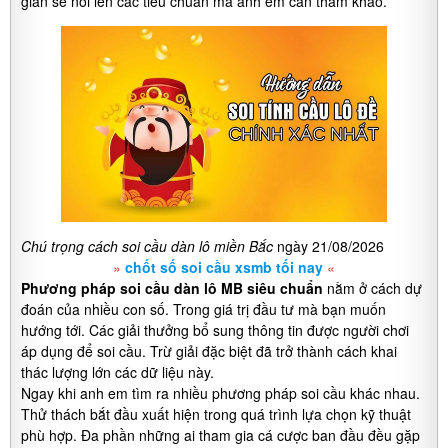
gian sẽ nói lên các tiêu chuẩn mà anh em cần tham khảo.
Chú trọng cách soi cầu dàn lô miền Bắc
ngày 21/08/2026
»
chốt số soi cầu xsmb tối nay
«
Phương pháp soi cầu dàn lô MB siêu chuẩn
nằm ở cách dự
đoán của nhiều con số. Trong giá trị đầu tư mà bạn muốn
hướng tới. Các giải thưởng bổ sung thông tin được người chơi
áp dụng để soi cầu. Trừ giải đặc biệt đã trở thành cách khai
thác lượng lớn các dữ liệu này.
Ngay khi anh em tìm ra nhiều phương pháp soi cầu khác nhau.
Thử thách bắt đầu xuất hiện trong quá trình lựa chọn kỹ thuật
phù hợp. Đa phần những ai tham gia cá cược ban đầu đều gặp