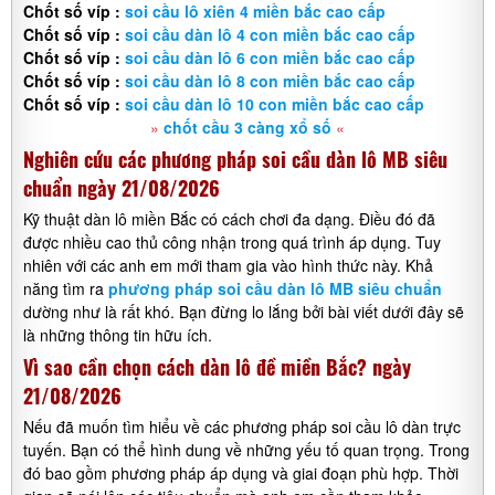
Chốt số víp :
soi cầu lô xiên 4 miền bắc cao cấp
Chốt số víp :
soi cầu dàn lô 4 con miền bắc cao cấp
Chốt số víp :
soi cầu dàn lô 6 con miền bắc cao cấp
Chốt số víp :
soi cầu dàn lô 8 con miền bắc cao cấp
Chốt số víp :
soi cầu dàn lô 10 con miền bắc cao cấp
»
chốt cầu 3 càng xổ số
«
Nghiên cứu các phương pháp soi cầu dàn lô MB siêu
chuẩn ngày 21/08/2026
Kỹ thuật dàn lô miền Bắc có cách chơi đa dạng. Điều đó đã
được nhiều cao thủ công nhận trong quá trình áp dụng. Tuy
nhiên với các anh em mới tham gia vào hình thức này. Khả
năng tìm ra
phương pháp soi cầu dàn lô MB siêu chuẩn
dường như là rất khó. Bạn đừng lo lắng bởi bài viết dưới đây sẽ
là những thông tin hữu ích.
Vì sao cần chọn cách dàn lô đề miền Bắc? ngày
21/08/2026
Nếu đã muốn tìm hiểu về các phương pháp soi cầu lô dàn trực
tuyến. Bạn có thể hình dung về những yếu tố quan trọng. Trong
đó bao gồm phương pháp áp dụng và giai đoạn phù hợp. Thời