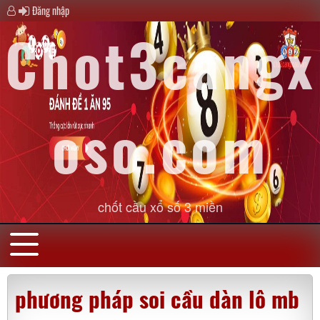
Đăng nhập
Chot3cangx
oso.com
chốt cầu xổ số 3 miền
phương pháp soi cầu dàn lô mb