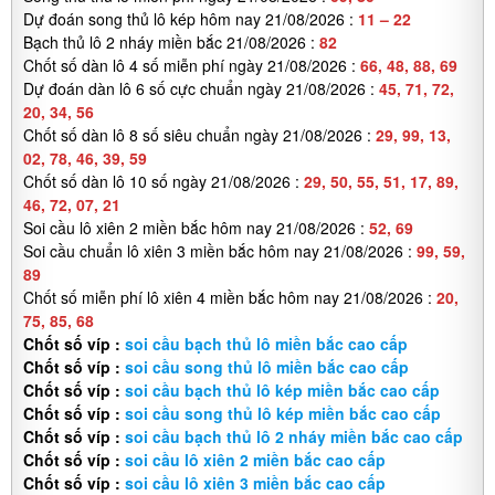
Dự đoán song thủ lô kép hôm nay 21/08/2026 :
11 – 22
Bạch thủ lô 2 nháy miền bắc 21/08/2026 :
82
Chốt số dàn lô 4 số miễn phí ngày 21/08/2026 :
66, 48, 88, 69
Dự đoán dàn lô 6 số cực chuẩn ngày 21/08/2026 :
45, 71, 72,
20, 34, 56
Chốt số dàn lô 8 số siêu chuẩn ngày 21/08/2026 :
29, 99, 13,
02, 78, 46, 39, 59
Chốt số dàn lô 10 số ngày 21/08/2026 :
29, 50, 55, 51, 17, 89,
46, 72, 07, 21
Soi cầu lô xiên 2 miền bắc hôm nay 21/08/2026 :
52, 69
Soi cầu chuẩn lô xiên 3 miền bắc hôm nay 21/08/2026 :
99, 59,
89
Chốt số miễn phí lô xiên 4 miền bắc hôm nay 21/08/2026 :
20,
75, 85, 68
Chốt số víp :
soi cầu bạch thủ lô miền bắc cao cấp
Chốt số víp :
soi cầu song thủ lô miền bắc cao cấp
Chốt số víp :
soi cầu bạch thủ lô kép miền bắc cao cấp
Chốt số víp :
soi cầu song thủ lô kép miền bắc cao cấp
Chốt số víp :
soi cầu bạch thủ lô 2 nháy miền bắc cao cấp
Chốt số víp :
soi cầu lô xiên 2 miền bắc cao cấp
Chốt số víp :
soi cầu lô xiên 3 miền bắc cao cấp