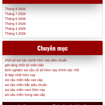
Tháng 8 2026
Tháng 7 2026
Tháng 6 2026
Tháng 5 2026
Tháng 4 2026
Tháng 3 2026
Chuyên mục
chốt số soi cầu xsmb hôm nay siêu chuẩn
giờ vàng chốt số miền bắc
kinh nghiệm soi cầu xổ số hôm nay chính xác 100
lô đẹp nhất hôm nay
soi cầu miền bắc cao cấp
soi cầu miền bắc siêu chuẩn
soi cầu miền nam hôm nay
soi cầu miền trung cao cấp