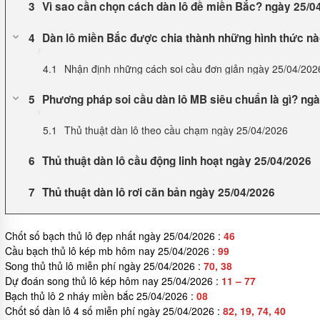
Vì sao cần chọn cách dàn lô đề miền Bắc? ngày 25/
Dàn lô miền Bắc được chia thành những hình thức n
Nhận định những cách soi cầu đơn giản ngày 25/04/202
Phương pháp soi cầu dàn lô MB siêu chuẩn là gì? ng
Thủ thuật dàn lô theo cầu chạm ngày 25/04/2026
Thủ thuật dàn lô cầu động linh hoạt ngày 25/04/2026
Thủ thuật dàn lô rơi căn bản ngày 25/04/2026
Chốt số bạch thủ lô đẹp nhất ngày 25/04/2026 :
46
Cầu bạch thủ lô kép mb hôm nay 25/04/2026 :
99
Song thủ thủ lô miễn phí ngày 25/04/2026 :
70, 38
Dự đoán song thủ lô kép hôm nay 25/04/2026 :
11 – 77
Bạch thủ lô 2 nháy miền bắc 25/04/2026 :
08
Chốt số dàn lô 4 số miễn phí ngày 25/04/2026 :
82, 19, 74, 40