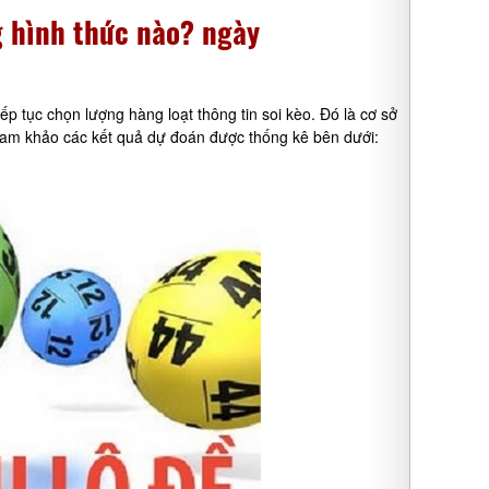
 hình thức nào? ngày
p tục chọn lượng hàng loạt thông tin soi kèo. Đó là cơ sở
tham khảo các kết quả dự đoán được thống kê bên dưới: