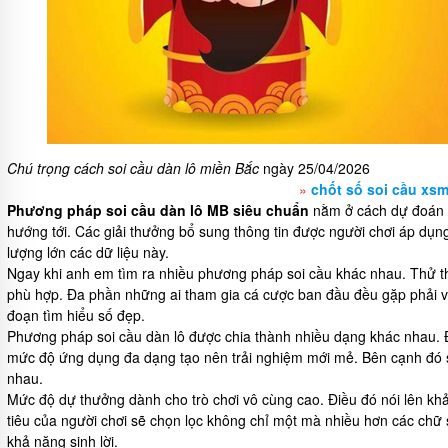
Chú trọng cách soi cầu dàn lô miền Bắc
ngày 25/04/2026
»
chốt số soi cầu xsm
Phương pháp soi cầu dàn lô MB siêu chuẩn
nằm ở cách dự đoán c
hướng tới. Các giải thưởng bổ sung thông tin được người chơi áp dụng 
lượng lớn các dữ liệu này.
Ngay khi anh em tìm ra nhiều phương pháp soi cầu khác nhau. Thử thá
phù hợp. Đa phần những ai tham gia cá cược ban đầu đều gặp phải v
đoạn tìm hiểu số đẹp.
Phương pháp soi cầu dàn lô được chia thành nhiều dạng khác nhau. Đ
mức độ ứng dụng đa dạng tạo nên trải nghiệm mới mẻ. Bên cạnh đó sẽ
nhau.
Mức độ dự thưởng dành cho trò chơi vô cùng cao. Điều đó nói lên k
tiêu của người chơi sẽ chọn lọc không chỉ một mà nhiều hơn các chữ s
khả năng sinh lời.