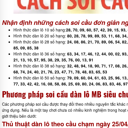
Nhận định những cách soi cầu đơn giản ng
Hình thức dàn lô 10 số hạng:
28, 70, 09, 60, 57, 42, 39, 15, 93,
Hình thức dàn lô 20 số hạng:
80, 28, 78, 99, 89, 53, 11, 68, 34,
Hình thức dàn lô 28 số hạng:
24, 08, 86, 21, 70, 89, 06, 54, 82,
85, 09, 85, 38
Hình thức dàn lô 36 số hạng:
63, 34, 17, 46, 12, 44, 00, 02, 93,
21, 13, 10, 57, 95, 38, 29, 35, 76, 00, 13, 91
Hình thức dàn lô 38 số hạng:
32, 48, 94, 18, 90, 71, 17, 08, 26,
68, 74, 24, 40, 21, 76, 23, 47, 71, 78, 48, 83, 65, 53
Hình thức dàn lô 50 số hạng:
79, 09, 60, 04, 61, 63, 25, 96, 13,
77, 33, 42, 42, 16, 08, 58, 86, 25, 69, 80, 24, 06, 83, 83, 46, 97
Phương pháp soi cầu dàn lô MB siêu ch
Các phương pháp soi cầu được thay đổi theo nhiều nguyên tắc khác 
ứng dụng. Nếu là một tay chơi chưa có nhiều kinh nghiệm trong hoạt
giới thiệu bên dưới:
Thủ thuật dàn lô theo cầu chạm ngày 25/04