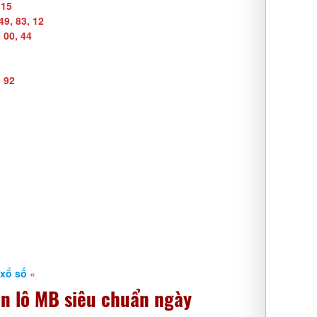
 15
 49, 83, 12
, 00, 44
, 92
 xổ số
«
n lô MB siêu chuẩn ngày