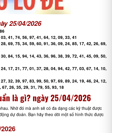
ày 25/04/2026
 86
 03, 41, 74, 56, 97, 41, 64, 12, 09, 33, 41
 28, 69, 75, 34, 59, 60, 91, 36, 09, 24, 85, 17, 42, 26, 69,
 30, 84, 15, 94, 14, 43, 36, 96, 38, 39, 72, 41, 45, 09, 50,
 24, 17, 21, 77, 01, 37, 28, 04, 94, 42, 77, 03, 67, 14, 10,
 27, 32, 39, 97, 83, 99, 50, 97, 69, 89, 24, 19, 46, 24, 12,
, 67, 26, 35, 29, 31, 79, 55, 93, 18
uẩn là gì? ngày 25/04/2026
nhau. Nhờ đó mà anh sẽ có đa dạng các kỹ thuật được
 động dự đoán. Bạn hãy theo dõi một số hình thức được
/2026