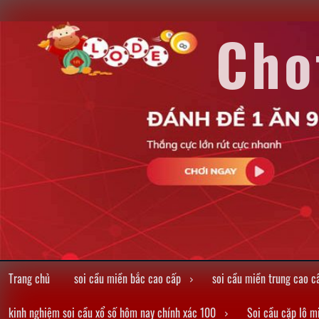
Cho
Trang chủ
soi cầu miền bắc cao cấp
soi cầu miền trung cao c
kinh nghiệm soi cầu xổ số hôm nay chính xác 100
Soi cầu cặp lô m