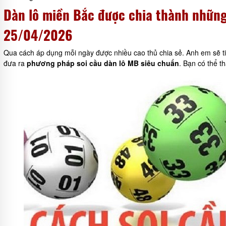
Dàn lô miền Bắc được chia thành những
25/04/2026
Qua cách áp dụng mỗi ngày được nhiều cao thủ chia sẻ. Anh em sẽ tiế
đưa ra
phương pháp soi cầu dàn lô MB siêu chuẩn
. Bạn có thể 