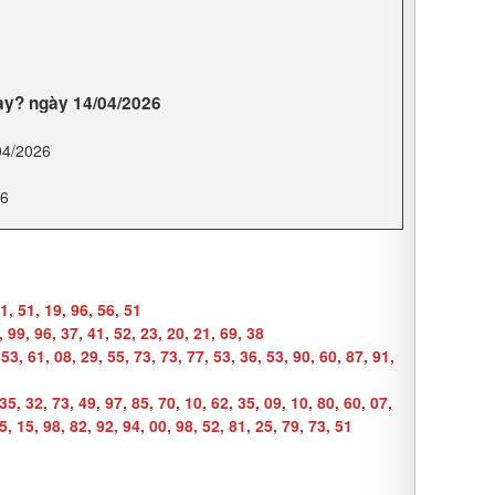
ay? ngày 14/04/2026
04/2026
26
1, 51, 19, 96, 56, 51
, 99, 96, 37, 41, 52, 23, 20, 21, 69, 38
 53, 61, 08, 29, 55, 73, 73, 77, 53, 36, 53, 90, 60, 87, 91,
35, 32, 73, 49, 97, 85, 70, 10, 62, 35, 09, 10, 80, 60, 07,
5, 15, 98, 82, 92, 94, 00, 98, 52, 81, 25, 79, 73, 51