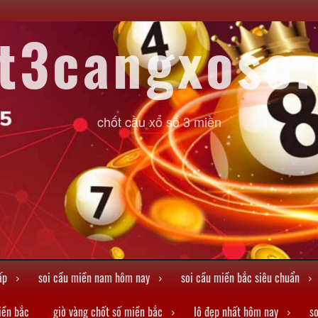
t3cangxoso
chốt cầu xổ số 3 miền
ấp
soi cầu miền nam hôm nay
soi cầu miền bắc siêu chuẩn
iền bắc
giờ vàng chốt số miền bắc
lô đẹp nhất hôm nay
s