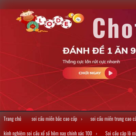
Cho
Trang chủ
soi cầu miền bắc cao cấp
soi cầu miền trung cao c
kinh nghiệm soi cầu xổ số hôm nay chính xác 100
Soi cầu cặp lô m