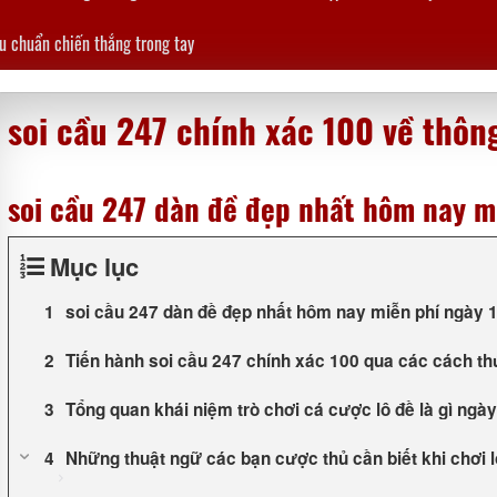
u chuẩn chiến thắng trong tay
soi cầu 247 chính xác 100 về thôn
soi cầu 247 dàn đề đẹp nhất hôm nay 
Mục lục
soi cầu 247 dàn đề đẹp nhất hôm nay miễn phí ngày 
Tiến hành soi cầu 247 chính xác 100 qua các cách th
Tổng quan khái niệm trò chơi cá cược lô đề là gì ngà
Những thuật ngữ các bạn cược thủ cần biết khi chơi l