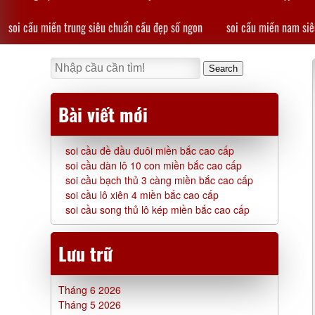
soi cầu miền trung siêu chuẩn cầu đẹp số ngon
soi cầu miền nam siê
Search
Bài viết mới
soi cầu đề đầu đuôi miền bắc cao cấp
soi cầu dàn lô 10 con miền bắc cao cấp
soi cầu bạch thủ 3 càng miền bắc cao cấp
soi cầu lô xiên 4 miền bắc cao cấp
soi cầu song thủ lô kép miền bắc cao cấp
Lưu trữ
Tháng 6 2026
Tháng 5 2026