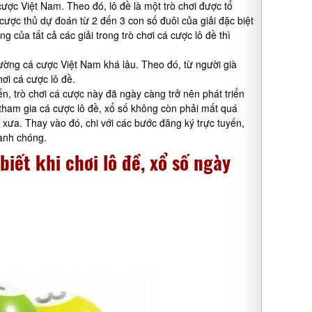
cược Việt Nam. Theo đó, lô đề là một trò chơi được tổ
cược thủ dự đoán từ 2 đến 3 con số đuôi của giải đặc biệt
của tất cả các giải trong trò chơi cá cược lô đề thì
 trường cá cược Việt Nam khá lâu. Theo đó, từ người già
hơi cá cược lô đề.
ến, trò chơi cá cược này đã ngày càng trở nên phát triển
i tham gia cá cược lô đề, xổ số không còn phải mất quá
 xưa. Thay vào đó, chi với các bước đăng ký trực tuyến,
hanh chóng.
iết khi chơi lô đề, xổ số ngày