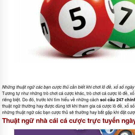
Những thuật ngữ các bạn cược thủ cần biết khi chơi lô đề, xổ số ngà
Tương tự như những trò chơi cá cược khác, trò chơi cá cược lô đề, xổ 
riêng biệt. Do đó, trước khi tìm hiểu về những cách
soi cầu 247 chín
thuật ngữ thường hay được dùng tới khi tham gia cá cược lô đề, xổ số
những thuật ngữ các bạn cược thủ sẽ thường hay bắt gặp khi đặt cượ
Thuật ngữ nhà cái cá cược trực tuyến ngà