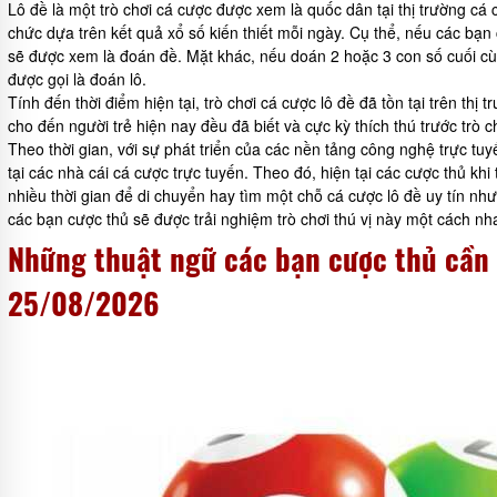
Lô đề là một trò chơi cá cược được xem là quốc dân tại thị trường cá 
chức dựa trên kết quả xổ số kiến thiết mỗi ngày. Cụ thể, nếu các bạn 
sẽ được xem là đoán đề. Mặt khác, nếu doán 2 hoặc 3 con số cuối cùng 
được gọi là đoán lô.
Tính đến thời điểm hiện tại, trò chơi cá cược lô đề đã tồn tại trên thị
cho đến người trẻ hiện nay đều đã biết và cực kỳ thích thú trước trò c
Theo thời gian, với sự phát triển của các nền tảng công nghệ trực tuy
tại các nhà cái cá cược trực tuyến. Theo đó, hiện tại các cược thủ kh
nhiều thời gian để di chuyển hay tìm một chỗ cá cược lô đề uy tín như
các bạn cược thủ sẽ được trải nghiệm trò chơi thú vị này một cách n
Những thuật ngữ các bạn cược thủ cần b
25/08/2026