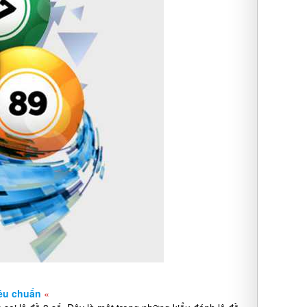
iêu chuẩn
«