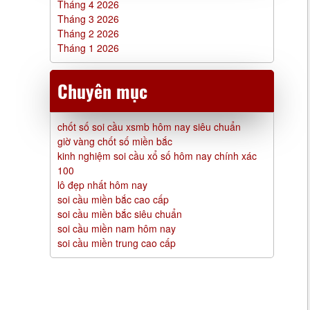
Tháng 4 2026
Tháng 3 2026
Tháng 2 2026
Tháng 1 2026
Chuyên mục
chốt số soi cầu xsmb hôm nay siêu chuẩn
giờ vàng chốt số miền bắc
kinh nghiệm soi cầu xổ số hôm nay chính xác
100
lô đẹp nhất hôm nay
soi cầu miền bắc cao cấp
soi cầu miền bắc siêu chuẩn
soi cầu miền nam hôm nay
soi cầu miền trung cao cấp