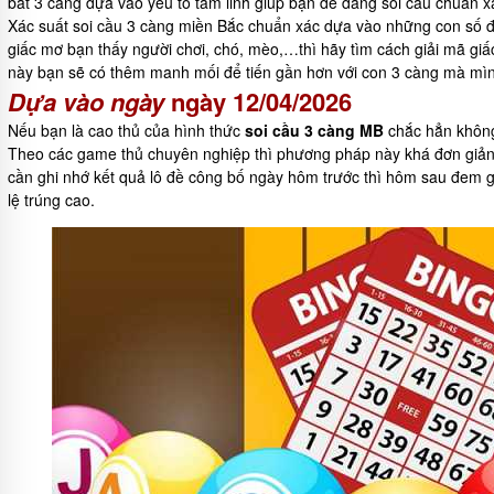
bắt 3 càng dựa vào yếu tố tâm linh giúp bạn dễ dàng soi cầu chuẩn x
Xác suất soi cầu 3 càng miền Bắc chuẩn xác dựa vào những con số đư
giấc mơ bạn thấy người chơi, chó, mèo,…thì hãy tìm cách giải mã g
này bạn sẽ có thêm manh mối để tiến gần hơn với con 3 càng mà mìn
Dựa vào ngày
ngày 12/04/2026
Nếu bạn là cao thủ của hình thức
soi cầu 3 càng MB
chắc hẳn không 
Theo các game thủ chuyên nghiệp thì phương pháp này khá đơn giản 
cần ghi nhớ kết quả lô đề công bố ngày hôm trước thì hôm sau đem 
lệ trúng cao.