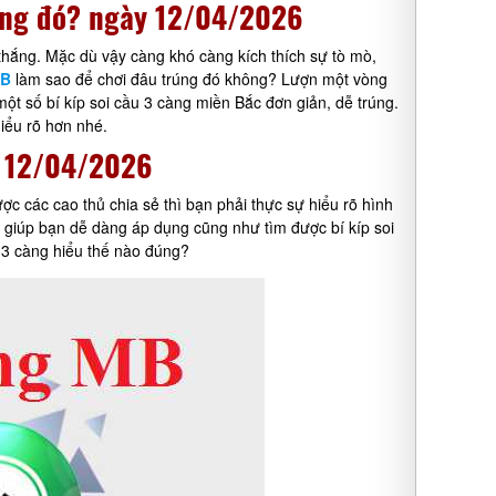
úng đó? ngày 12/04/2026
 thắng. Mặc dù vậy càng khó càng kích thích sự tò mò,
MB
làm sao để chơi đâu trúng đó không? Lượn một vòng
một số bí kíp soi cầu 3 càng miền Bắc đơn giản, dễ trúng.
hiểu rõ hơn nhé.
y 12/04/2026
ợc các cao thủ chia sẻ thì bạn phải thực sự hiểu rõ hình
ầu giúp bạn dễ dàng áp dụng cũng như tìm được bí kíp soi
u 3 càng hiểu thế nào đúng?