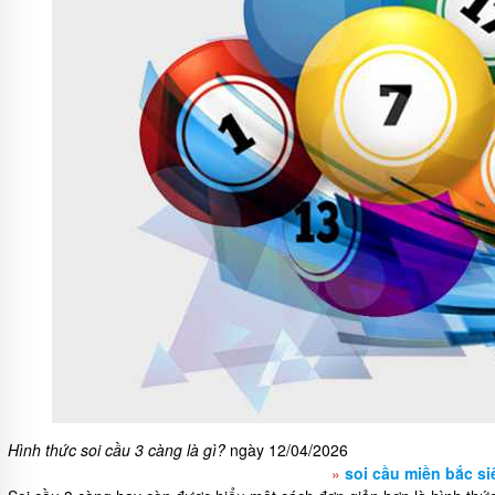
Hình thức soi cầu 3 càng là gì?
ngày 12/04/2026
»
soi cầu miền bắc s