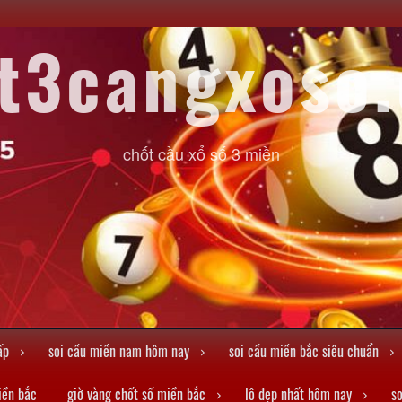
t3cangxoso
chốt cầu xổ số 3 miền
ấp
soi cầu miền nam hôm nay
soi cầu miền bắc siêu chuẩn
iền bắc
giờ vàng chốt số miền bắc
lô đẹp nhất hôm nay
s