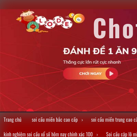
Cho
Trang chủ
soi cầu miền bắc cao cấp
soi cầu miền trung cao c
kinh nghiệm soi cầu xổ số hôm nay chính xác 100
Soi cầu cặp lô m