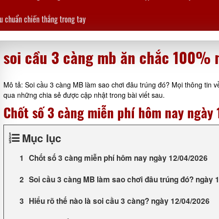
u chuẩn chiến thắng trong tay
soi cầu 3 càng mb ăn chắc 100% 
Mô tả: Soi cầu 3 càng MB làm sao chơi đâu trúng đó? Mọi thông tin về 
qua những chia sẻ được cập nhật trong bài viết sau.
Chốt số 3 càng miễn phí hôm nay ngày
Mục lục
Chốt số 3 càng miễn phí hôm nay ngày 12/04/2026
Soi cầu 3 càng MB làm sao chơi đâu trúng đó? ngày 
Hiểu rõ thế nào là soi cầu 3 càng? ngày 12/04/2026