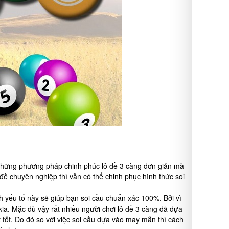
 những phương pháp chinh phúc lô đề 3 càng đơn giản mà
ề chuyên nghiệp thì vẫn có thể chinh phục hình thức soi
h yếu tố này sẽ giúp bạn soi cầu chuẩn xác 100%. Bởi vì
 kia. Mặc dù vậy rất nhiều người chơi lô đề 3 càng đã dựa
 tốt. Do đó so với việc soi cầu dựa vào may mắn thì cách