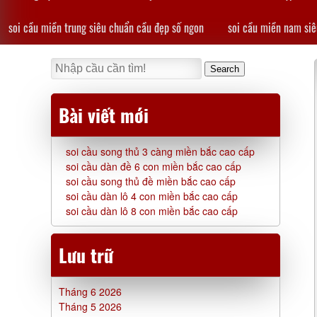
soi cầu miền trung siêu chuẩn cầu đẹp số ngon
soi cầu miền nam siê
Search
Bài viết mới
soi cầu song thủ 3 càng miền bắc cao cấp
soi cầu dàn đề 6 con miền bắc cao cấp
soi cầu song thủ đề miền bắc cao cấp
soi cầu dàn lô 4 con miền bắc cao cấp
soi cầu dàn lô 8 con miền bắc cao cấp
Lưu trữ
Tháng 6 2026
Tháng 5 2026