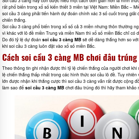
Soi cầu 3 càng hay còn được hiểu một cách đơn giản hơn là hình thức 
rất phổ biến trong xổ số kiến thiết 3 miền tại Việt Nam: Miền Bắc –
soi cầu 3 càng phải tiến hành dự đoán chính xác 3 số cuối trong giải 
chiến thắng.
Soi cầu 3 càng phổ biến trong xổ số cả 3 miền nhưng thôn thường ng
vì khác với lô đề miền Trung và miền Nam thì xổ số miền Bắc chỉ có 
Do đó tỷ lệ dự đoán
soi cầu 3 càng MB
sẽ dễ dàng thắng hơn so với 
khi soi cầu 3 càng luôn đặt vào xổ số miền Bắc.
Cách soi cầu 3 càng MB chơi đâu trún
Theo thông tin ghi nhận được thì tỷ lệ chiến thắng của người chơi khi
lệ chiến thắng thấp nhất trong các hình thức soi cầu lô đề. Tuy nhiê
lớn được nhận khi thắng cược thì soi cầu 3 càng vẫn rất được cộng đ
làm sao để
soi cầu 3 càng MB
chơi đâu trúng đó thì hãy tham khảo 